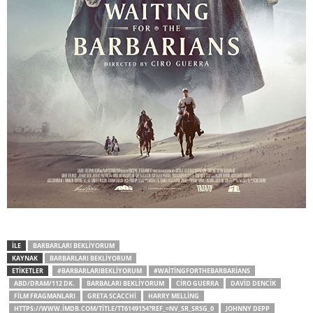
İLE
BARBARLARI BEKLIYORUM
KAYNAK
BARBARLARI BEKLIYORUM
ETİKETLER
#BARBARLARIBEKLIYORUM
#WAITINGFORTHEBARBARIANS
ABD/DRAM/112 DK.
BARBALARI BEKLIYORUM
CIRO GUERRA
DAVID DENCIK
FILM FRAGMANLARI
GRETA SCACCHI
HARRY MELLING
HTTPS://WWW.IMDB.COM/TITLE/TT6149154?REF_=NV_SR_SRSG_0
JOHNNY DEPP