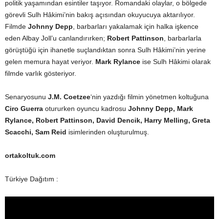
politik yaşamından esintiler taşıyor. Romandaki olaylar, o bölgede
görevli Sulh Hâkimi’nin bakış açısından okuyucuya aktarılıyor.
Filmde
Johnny Depp
, barbarları yakalamak için halka işkence
eden Albay Joll’u canlandırırken;
Robert Pattinson
, barbarlarla
görüştüğü için ihanetle suçlandıktan sonra Sulh Hâkimi’nin yerine
gelen memura hayat veriyor.
Mark Rylance
ise Sulh Hâkimi olarak
filmde varlık gösteriyor.
Senaryosunu
J.M. Coetzee
‘nin yazdığı filmin yönetmen koltuğuna
Ciro Guerra
otururken oyuncu kadrosu
Johnny Depp, Mark
Rylance, Robert Pattinson, David Dencik, Harry Melling, Greta
Scacchi, Sam Reid
isimlerinden oluşturulmuş.
ortakoltuk.com
Türkiye Dağıtım :