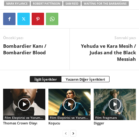
MARK RYLANCE
ROBERT PATTINSON
SAM REID
WAITING FOR THE BARBARIANS
Önceki yazı
Sonraki yazı
Bombardier Kanı /
Yehuda ve Kara Mesih /
Bombardier Blood
Judas and the Black
Messiah
İlgili İçerikler
Yazarın Diğer İçerikleri
Film Eleştirisi ve Yorumlar
Film Eleştirisi ve Yorumlar
Film Fragmanı
Thomas Crown Olayı
Koşucu
Digger