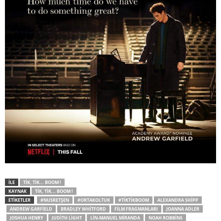
İLE
TIK, TIK... BOOM !
KAYNAK
TIK, TIK... BOOM !
ETİKETLER
#NUSRETŞEN
#ORTAKOLTUK
#TIKTIKBOOM
ALEXANDRA SHIPP
ANDREW GARFIELD
BRADLEY WHITFORD
FILM FRAGMANLARI
JOANNA ADLER
JOSHUA HENRY
JUDITH LIGHT
LIN-MANUEL MIRANDA
NOAH ROBBINS