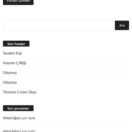
Son Yazılar
Sevilen Kişi
Hayvan Çiftliği
Odyssey
Odyssey
Thomas Crown Olayı
Son yorumlar
Ahlat Ağacı
için
lami
Ahlat Ağacı
için
lami