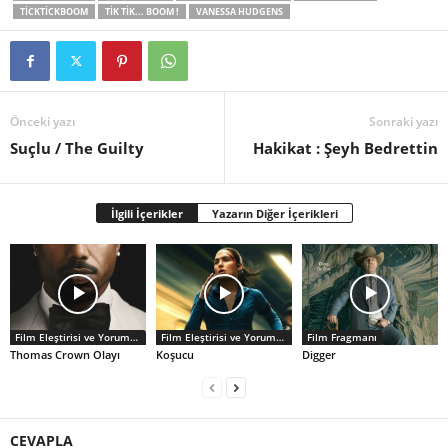
TICKTICKBOOM
TIK TIK... BOOM !
VANESSA HUDGENS
Önceki yazı
Sonraki yazı
Suçlu / The Guilty
Hakikat : Şeyh Bedrettin
İlgili İçerikler
Yazarın Diğer İçerikleri
Film Eleştirisi ve Yorumlar
Film Eleştirisi ve Yorumlar
Film Fragmanı
Thomas Crown Olayı
Koşucu
Digger
CEVAPLA