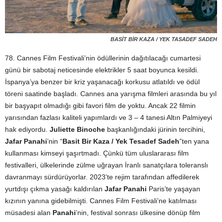
BASİT BİR KAZA / YEK TASADEF SADEH
78. Cannes Film Festivali’nin ödüllerinin dağıtılacağı cumartesi
günü bir sabotaj neticesinde elektrikler 5 saat boyunca kesildi.
İspanya’ya benzer bir kriz yaşanacağı korkusu atlatıldı ve ödül
töreni saatinde başladı. Cannes ana yarışma filmleri arasında bu yıl
bir başyapıt olmadığı gibi favori film de yoktu. Ancak 22 filmin
yarısından fazlası kaliteli yapımlardı ve 3 – 4 tanesi Altın Palmiyeyi
hak ediyordu.
Juliette Binoche
başkanlığındaki jürinin tercihini,
Jafar Panahi
’nin “
Basit Bir Kaza / Yek Tesadef Sadeh
”ten yana
kullanması kimseyi şaşırtmadı. Çünkü tüm uluslararası film
festivalleri, ülkelerinde zülme uğrayan İranlı sanatçılara toleranslı
davranmayı sürdürüyorlar. 2023’te rejim tarafından affedilerek
yurtdışı çıkma yasağı kaldırılan
Jafar Panahi
Paris’te yaşayan
kızının yanına gidebilmişti. Cannes Film Festivali’ne katılması
müsadesi alan
Panahi
’nin, festival sonrası ülkesine dönüp film