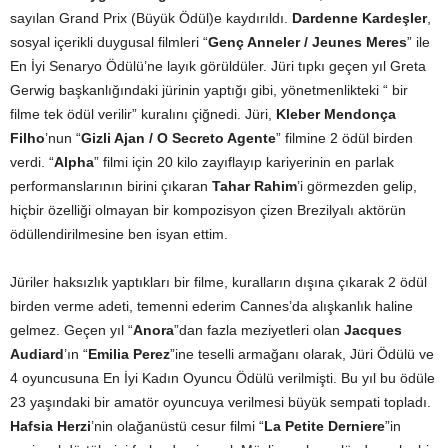
sayılan Grand Prix (Büyük Ödül)e kaydırıldı.
Dardenne Kardeşler
,
sosyal içerikli duygusal filmleri “
Genç Anneler / Jeunes Meres
” ile
En İyi Senaryo Ödülü’ne layık görüldüler. Jüri tıpkı geçen yıl Greta
Gerwig başkanlığındaki jürinin yaptığı gibi, yönetmenlikteki “ bir
filme tek ödül verilir” kuralını çiğnedi. Jüri,
Kleber Mendonça
Filho
’nun “
Gizli Ajan / O Secreto Agente
” filmine 2 ödül birden
verdi. “
Alpha
” filmi için 20 kilo zayıflayıp kariyerinin en parlak
performanslarının birini çıkaran
Tahar Rahim
’i görmezden gelip,
hiçbir özelliği olmayan bir kompozisyon çizen Brezilyalı aktörün
ödüllendirilmesine ben isyan ettim.
Jüriler haksızlık yaptıkları bir filme, kuralların dışına çıkarak 2 ödül
birden verme adeti, temenni ederim Cannes’da alışkanlık haline
gelmez. Geçen yıl “
Anora
”dan fazla meziyetleri olan
Jacques
Audiard
’ın “
Emilia Perez
”ine teselli armağanı olarak, Jüri Ödülü ve
4 oyuncusuna En İyi Kadın Oyuncu Ödülü verilmişti. Bu yıl bu ödüle
23 yaşındaki bir amatör oyuncuya verilmesi büyük sempati topladı.
Hafsia Herzi
’nin olağanüstü cesur filmi “
La Petite Derniere
”in