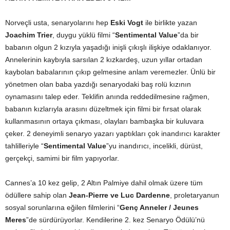
Norveçli usta, senaryolarını hep
Eski Vogt
ile birlikte yazan
Joachim Trier
, duygu yüklü filmi “
Sentimental Value
”da bir
babanın olgun 2 kızıyla yaşadığı inişli çıkışlı ilişkiye odaklanıyor.
Annelerinin kaybıyla sarsılan 2 kızkardeş, uzun yıllar ortadan
kaybolan babalarının çıkıp gelmesine anlam veremezler. Ünlü bir
yönetmen olan baba yazdığı senaryodaki baş rolü kızının
oynamasını talep eder. Teklifin anında reddedilmesine rağmen,
babanın kızlarıyla arasını düzeltmek için filmi bir fırsat olarak
kullanmasının ortaya çıkması, olayları bambaşka bir kuluvara
çeker. 2 deneyimli senaryo yazarı yaptıkları çok inandırıcı karakter
tahlilleriyle “
Sentimental Value
”yu inandırıcı, incelikli, dürüst,
gerçekçi, samimi bir film yapıyorlar.
Cannes’a 10 kez gelip, 2 Altın Palmiye dahil olmak üzere tüm
ödüllere sahip olan
Jean-Pierre ve Luc Dardenne
, proletaryanun
sosyal sorunlarına eğilen filmlerini “
Genç Anneler / Jeunes
Meres
”de sürdürüyorlar. Kendilerine 2. kez Senaryo Ödülü’nü