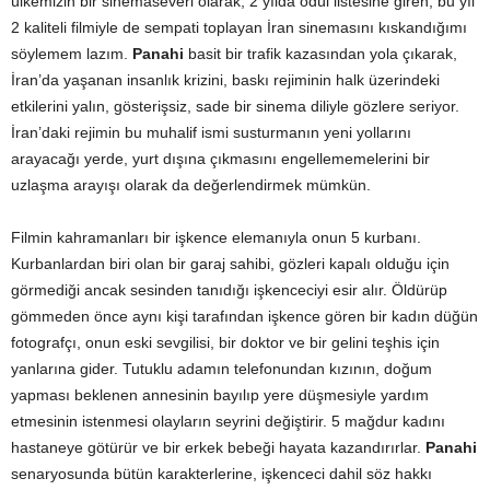
ülkemizin bir sinemaseveri olarak, 2 yılda ödül listesine giren, bu yıl
2 kaliteli filmiyle de sempati toplayan İran sinemasını kıskandığımı
söylemem lazım.
Panahi
basit bir trafik kazasından yola çıkarak,
İran’da yaşanan insanlık krizini, baskı rejiminin halk üzerindeki
etkilerini yalın, gösterişsiz, sade bir sinema diliyle gözlere seriyor.
İran’daki rejimin bu muhalif ismi susturmanın yeni yollarını
arayacağı yerde, yurt dışına çıkmasını engellememelerini bir
uzlaşma arayışı olarak da değerlendirmek mümkün.
Filmin kahramanları bir işkence elemanıyla onun 5 kurbanı.
Kurbanlardan biri olan bir garaj sahibi, gözleri kapalı olduğu için
görmediği ancak sesinden tanıdığı işkenceciyi esir alır. Öldürüp
gömmeden önce aynı kişi tarafından işkence gören bir kadın düğün
fotografçı, onun eski sevgilisi, bir doktor ve bir gelini teşhis için
yanlarına gider. Tutuklu adamın telefonundan kızının, doğum
yapması beklenen annesinin bayılıp yere düşmesiyle yardım
etmesinin istenmesi olayların seyrini değiştirir. 5 mağdur kadını
hastaneye götürür ve bir erkek bebeği hayata kazandırırlar.
Panahi
senaryosunda bütün karakterlerine, işkenceci dahil söz hakkı