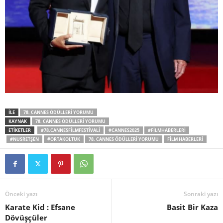
İLE
78. CANNES ÖDÜLLERI YORUMU
KAYNAK
78. CANNES ÖDÜLLERI YORUMU
ETİKETLER
#78.CANNESFILMFESTIVALI
#CANNES2025
#FILMHABERLERI
#NUSRETŞEN
#ORTAKOLTUK
78. CANNES ÖDÜLLERI YORUMU
FILM HABERLERI
Önceki yazı
Sonraki yazı
Karate Kid : Efsane
Basit Bir Kaza
Dövüşçüler