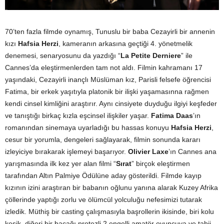
70’ten fazla filmde oynamış, Tunuslu bir baba Cezayirli bir annenin
kızı
Hafsia Herzi
, kameranın arkasına geçtiği 4. yönetmelik
denemesi, senaryosunu da yazdığı “
La Petite Derniere
” ile
Cannes’da eleştirmenlerden tam not aldı. Filmin kahramanı 17
yaşındaki, Cezayirli inançlı Müslüman kız, Parisli felsefe öğrencisi
Fatima, bir erkek yaşıtıyla platonik bir ilişki yaşamasınna rağmen
kendi cinsel kimliğini araştırır. Aynı cinsiyete duyduğu ilgiyi keşfeder
ve tanıştığı birkaç kızla eşcinsel ilişkiler yaşar.
Fatima Daas
’ın
romanından sinemaya uyarladığı bu hassas konuyu
Hafsia Herzi
,
cesur bir yorumla, dengeleri sağlayarak, filmin sonunda kararı
izleyiciye bırakarak işlemeyi başarıyor.
Olivier Laxe
’ın Cannes ana
yarışmasında ilk kez yer alan filmi “
Sırat
” birçok eleştirmen
tarafından Altın Palmiye Ödülüne aday gösterildi. Filmde kayıp
kızının izini araştıran bir babanın oğlunu yanına alarak Kuzey Afrika
çöllerinde yaptığı zorlu ve ölümcül yolculuğu nefesimizi tutarak
izledik. Müthiş bir casting çalışmasıyla başrollerin ikisinde, biri kolu
kesik, diğeri bir bacağı protezli 2 engelli amatör oyuncuya ve tabii