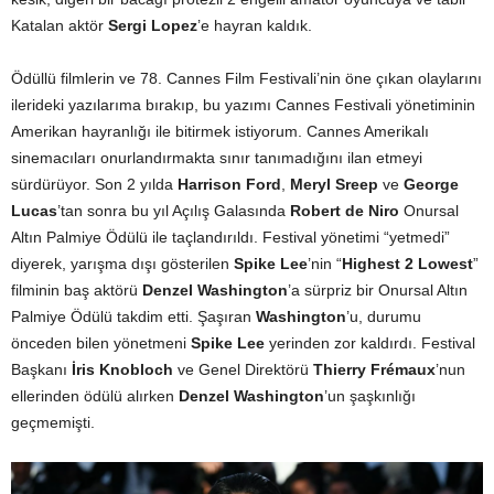
Katalan aktör
Sergi Lopez
’e hayran kaldık.
Ödüllü filmlerin ve 78. Cannes Film Festivali’nin öne çıkan olaylarını
ilerideki yazılarıma bırakıp, bu yazımı Cannes Festivali yönetiminin
Amerikan hayranlığı ile bitirmek istiyorum. Cannes Amerikalı
sinemacıları onurlandırmakta sınır tanımadığını ilan etmeyi
sürdürüyor. Son 2 yılda
Harrison Ford
,
Meryl Sreep
ve
George
Lucas
’tan sonra bu yıl Açılış Galasında
Robert de Niro
Onursal
Altın Palmiye Ödülü ile taçlandırıldı. Festival yönetimi “yetmedi”
diyerek, yarışma dışı gösterilen
Spike Lee
’nin “
Highest 2 Lowest
”
filminin baş aktörü
Denzel Washington
’a sürpriz bir Onursal Altın
Palmiye Ödülü takdim etti. Şaşıran
Washington
’u, durumu
önceden bilen yönetmeni
Spike Lee
yerinden zor kaldırdı. Festival
Başkanı
İris Knobloch
ve Genel Direktörü
Thierry Frémaux
’nun
ellerinden ödülü alırken
Denzel Washington
’un şaşkınlığı
geçmemişti.