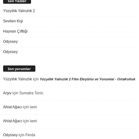
Son Yazılar
Yüzyıllık Yalnızlık 2
Sevilen Kişi
Hayvan Çiftliği
Odyssey
Odyssey
Son yorumlar
Yüzyıllık Yalnızlık
için
Yüzyıllık Yalnızlık 2 Film Eleştirisi ve Yorumlar - OrtaKoltuk
Arşiv
için
Sumatra Tonic
Ahlat Ağacı
için
lami
Ahlat Ağacı
için
lami
Odyssey
için
Ferda