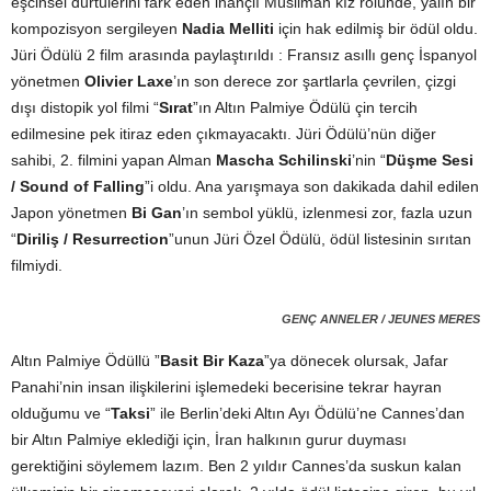
eşcinsel dürtülerini fark eden inançlı Müsliman kız rolünde, yalın bir
kompozisyon sergileyen
Nadia Melliti
için hak edilmiş bir ödül oldu.
Jüri Ödülü 2 film arasında paylaştırıldı : Fransız asıllı genç İspanyol
yönetmen
Olivier Laxe
’ın son derece zor şartlarla çevrilen, çizgi
dışı distopik yol filmi “
Sırat
”ın Altın Palmiye Ödülü çin tercih
edilmesine pek itiraz eden çıkmayacaktı. Jüri Ödülü’nün diğer
sahibi, 2. filmini yapan Alman
Mascha Schilinski
’nin “
Düşme Sesi
/ Sound of Falling
”i oldu. Ana yarışmaya son dakikada dahil edilen
Japon yönetmen
Bi Gan
’ın sembol yüklü, izlenmesi zor, fazla uzun
“
Diriliş / Resurrection
”unun Jüri Özel Ödülü, ödül listesinin sırıtan
filmiydi.
GENÇ ANNELER / JEUNES MERES
Altın Palmiye Ödüllü ”
Basit Bir Kaza
”ya dönecek olursak, Jafar
Panahi’nin insan ilişkilerini işlemedeki becerisine tekrar hayran
olduğumu ve “
Taksi
” ile Berlin’deki Altın Ayı Ödülü’ne Cannes’dan
bir Altın Palmiye eklediği için, İran halkının gurur duyması
gerektiğini söylemem lazım. Ben 2 yıldır Cannes’da suskun kalan