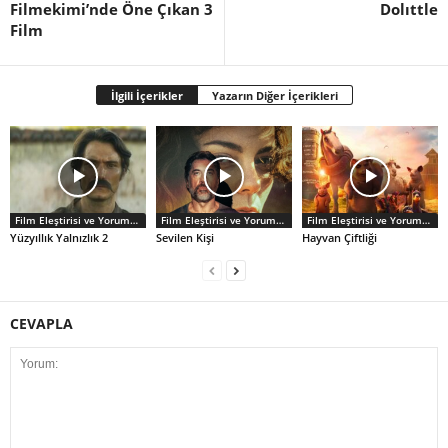
Filmekimi’nde Öne Çıkan 3
Dolıttle
Film
İlgili İçerikler
Yazarın Diğer İçerikleri
Film Eleştirisi ve Yorumlar
Film Eleştirisi ve Yorumlar
Film Eleştirisi ve Yorumlar
Yüzyıllık Yalnızlık 2
Sevilen Kişi
Hayvan Çiftliği
CEVAPLA