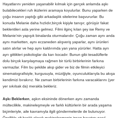
Hayatlarını yeniden yaşanabilir kılmak için gerçek anlamda aşkı
bulabilecekleri ruh ikizlerini aramaya koyulurlar. Bunu yaparken de
çoğu insanın yaptığı gibi arkadaşlık sitelerine başvururlar. Bu
konuda Melanie daha hızlıdır,birçok kişiyle tanışır, görüşür fakat
beklentileri asla yerine gelmez. Filmi ilginç kılan şey ise Remy ve
Melanie’nin yapışık binalarda oturmalarıdır. Çoğu zaman aynı anda
aynı marketten, aynı eczaneden alışveriş yaparlar, aynı ürünleri
satın alırlar ve hep aynı kaldırımda yan yana yürürler. Hatta ayrı
ayrı gittikleri psikologlar da karı kocadır. Bunun gibi tesadüflerle
dolu birçok karşılaşmaya rağmen bir türlü birbirlerinin farkına
varmazlar. Film bu şekilde akıp gider ve biz de filmin etkileyici
sinematografisiyle, kurgusuyla, müziğiyle, oyunculuklarıyla bu akışa
kendimizi bırakırız. Ne zaman birbirlerinin farkına varacaklarını (yer
yer sıkılsak da) merakla bekleriz.
Aşkı Beklerken
, aşkın eksininde dönerken aynı zamanda
mültecilikle, makineleşmeyle ve farklı kültürlerin bir arada yaşama
biçimleriyle, aile kavramıyla ilgili göndermelerde de bulunuyor.
Özellikle alt başlık olarak makineleşmenin insan hayatını nasıl