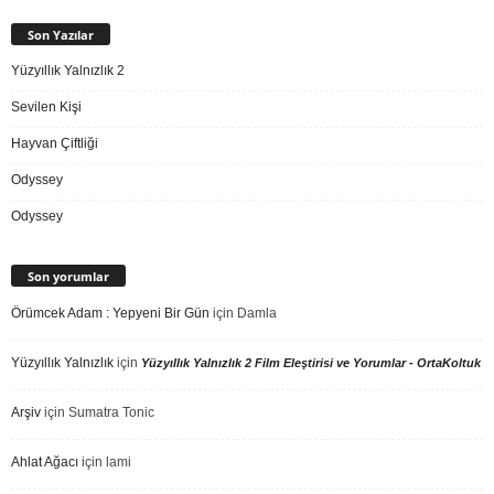
Son Yazılar
Yüzyıllık Yalnızlık 2
Sevilen Kişi
Hayvan Çiftliği
Odyssey
Odyssey
Son yorumlar
Örümcek Adam : Yepyeni Bir Gün
için
Damla
Yüzyıllık Yalnızlık
için
Yüzyıllık Yalnızlık 2 Film Eleştirisi ve Yorumlar - OrtaKoltuk
Arşiv
için
Sumatra Tonic
Ahlat Ağacı
için
lami