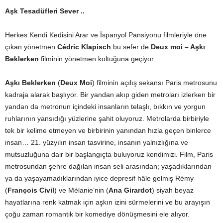
Aşk Tesadüfleri Sever ..
Herkes Kendi Kedisini Arar ve İspanyol Pansiyonu filmleriyle öne
çıkan yönetmen
Cédric Klapisch
bu sefer de
Deux moi – Aşkı
Beklerken
filminin yönetmen koltuğuna geçiyor.
Aşkı Beklerken
(
Deux Moi
) filminin açılış sekansı Paris metrosunu
kadraja alarak başlıyor. Bir yandan akıp giden metroları izlerken bir
yandan da metronun içindeki insanların telaşlı, bıkkın ve yorgun
ruhlarının yansıdığı yüzlerine şahit oluyoruz. Metrolarda birbiriyle
tek bir kelime etmeyen ve birbirinin yanından hızla geçen binlerce
insan… 21. yüzyılın insan tasvirine, insanın yalnızlığına ve
mutsuzluğuna dair bir başlangıçta buluyoruz kendimizi. Film, Paris
metrosundan şehre dağılan insan seli arasından; yaşadıklarından
ya da yaşayamadıklarından iyice depresif hâle gelmiş Rémy
(
François Civil
) ve Mélanie’nin (
Ana Girardot
) siyah beyaz
hayatlarına renk katmak için aşkın izini sürmelerini ve bu arayışın
çoğu zaman romantik bir komediye dönüşmesini ele alıyor.