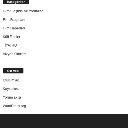
Kategoriler
Film Eleştirisi ve Yorumlar
Film Fragmanı
Film Haberleri
Kült Filmler
TİYATRO
Vizyon Filmleri
Üst veri
Oturum aç
Kayıt akışı
Yorum akışı
WordPress.org