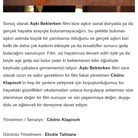
Sonuç olarak
Aşkı Beklerken
filmi bize aşkın sanal dünyada ya da
gerçek hayatta arayışla bulunamayacağını, bu şekilde bulunan
aşkın aslında büyük bir yanılsama olduğunu ve gerçek aşkın bizi
belki de daha çok kaderin etkisiyle ya da tesadüfler sonucu gelip
bulacağını savunuyor. Film, siz hayatınıza devam edin öyle ya da
böyle aşk gelip sizi bulur yeter ki beklemesini bilin öğüdüyle
beyhude çabalara girmememizi istiyor.
Aşkı Beklerken
filmi süre
olarak uzun ve sabır gerektiren bir film fakat yönetmen
Cédric
Klapisch
’in hep bir yerlere yetişmek için koşuşturduğumuz bu
hayattaki güzellikleri ıskalamadan ustaca kurgulayıp anlatması size
izlenmeye değer bir film sunuyor ve sizi yaşanmaya değer, duygu
dolu ve eğlenceli bir deneyime davet ediyor.
Yönetmen / Senaryo :
Cédric Klapisch
Görüntü Yönetmeni :
Elodie Tahtane