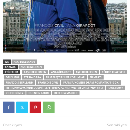
İLE
AŞKI BEKLERKEN
KAYNAK
AŞKI BEKLERKEN
ETİKETLER
#AŞKIBEKLERKEN
ANA GIRARDOT
AŞKI BEKLERKEN
CÉDRIC KLAPISCH
DEUX MOI
EYE HAIDARA
FILM ELEŞTIRISI VE YORUMLAR
FILMARTI
FRANÇOIS BERLEAND
FRANÇOIS CIVIL
FRANSA/KOMEDI-DRAM-ROMANTIK/110 DK.
HTTPS://WWW.IMDB.COM/TITLE/TT10407272/?REF_=NV_SR_2?REF_=NV_SR_2
PAUL HAMY
PIERRE NINEY
QUENTIN FAURE
REBECCA MARDER
Önceki yazı
Sonraki yazı