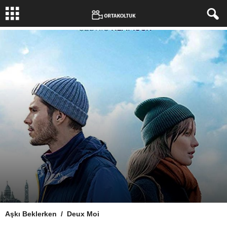
Aşkı Beklerken / Deux Moi
Yazar:
Yusuf Baklac
-
19 Ekim 2019
2052
0