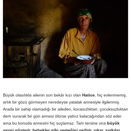
Büyük olasılıkla ailenin son bekâr kızı olan
Hatice
, hiç evlenmemiş,
artık bir gözü görmeyen neredeyse yatalak annesiyle ilgilenmiş.
Arada bir sahip olamadığı bir aileden, kocasızlıktan, çocuksuzluktan
dem vurarak bir gün annesi ölürse yalnız kalacağından söz eder
ama bu konuda annesini hiç suçlamaz. Tam tersine ona
büyük
sevgi gösterir, bebekler gibi yemeğini yedirir, yıkar, şarkılar