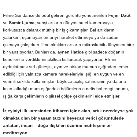
Filme Sundance’de ödül getiren görüntü yönetmenleri
Fejmi Daut
ve
Samir Ljuma
, vahşi arıların dünyasına el kamerasıyla
korkusuzca dalarak müthiş bir iş çıkarmışlar. Bal artıklarını
yalarken, uçamayan bir arıyı hareket ettirmeye ya da sudan
çıkmaya çalışırken filme aldıkları arıların mikroskobik dünyasını bire
bir yansıtıyorlar. Bunları da, aynen
Hatice
gibi sadece doğanın
kendilerine verdiklerini akıllıca kullanarak yapıyorlar. Filmin
aydınlatması sırf güneşin, ayın ve birkaç mumun ışığından temin
edildiği için yalnızca kamera harekeleriyle ışığı en uygun ve en
verimli şeklide kullanmışlar. Böylece açılış sahnesinin ya da ana
kızın lafladığı mum ışığındaki bölümlerin o nefis bal rengi tonunu,
ışığa karşı çekimlerin o şiirsel gölge çekimlerini elde etmişler.
İzleyiciyi ilk karesinden itibaren içine alan, artık neredeyse yok
olmakta olan bir yaşam tarzını heyecan verici görüntülerle
anlatan, insan – doğa ilişkileri üzerine muhteşem bir
meditasyon.