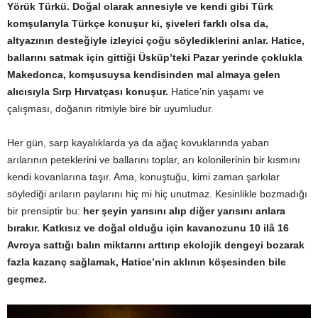
Yörük Türkü. Doğal olarak annesiyle ve kendi gibi Türk
komşularıyla Türkçe konuşur ki, şiveleri farklı olsa da,
altyazının desteğiyle izleyici çoğu söylediklerini anlar. Hatice,
ballarını satmak için gittiği Üsküp’teki Pazar yerinde çoklukla
Makedonca, komşusuysa kendisinden mal almaya gelen
alıcısıyla Sırp Hırvatçası konuşur.
Hatice’nin yaşamı ve
çalışması, doğanın ritmiyle bire bir uyumludur.
Her gün, sarp kayalıklarda ya da ağaç kovuklarında yaban
arılarının peteklerini ve ballarını toplar, arı kolonilerinin bir kısmını
kendi kovanlarına taşır. Ama, konuştuğu, kimi zaman şarkılar
söylediği arıların paylarını hiç mi hiç unutmaz. Kesinlikle bozmadığı
bir prensiptir bu:
her şeyin yarısını alıp diğer yarısını arılara
bırakır. Katkısız ve doğal olduğu için kavanozunu 10 ilâ 16
Avroya sattığı balın miktarını arttırıp ekolojik dengeyi bozarak
fazla kazanç sağlamak, Hatice’nin aklının köşesinden bile
geçmez.