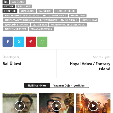
İLE
BAL ÜLKESI
KAYNAK
BAL ÜLKESI
ETİKETLER
#BALÜLKESI
BAL ÜLKESI
FILM ELEŞTIRILERI
FILM ELEŞTIRISI VE YORUMLAR
HATIDZE MURATOVA
HONEYLAND
HTTPS://WWW.IMDB.COM/TITLE/TT8991268?REF_=NV_SR_SRSG_0
HUSSEIN SAM
LJUBOMIR STEFANOV
LJUTVIE SAM
MAKEDONYA/BELGESEL/90 DK.
NAZIFE MURATOVA
TAMARA KOTEVSKA
Önceki yazı
Sonraki yazı
Bal Ülkesi
Hayal Adası / Fantasy
Island
İlgili İçerikler
Yazarın Diğer İçerikleri