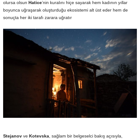
olursa olsun
Hatice
’nin kuralını hiçe sayarak hem kadının yıllar
boyunca uğraşarak oluşturduğu ekosistemi alt üst eder hem de
sonuçta her iki tarafı zarara uğratır
Stejanov
ve
Kotevska
, sağlam bir belgeselci bakış açısıyla,