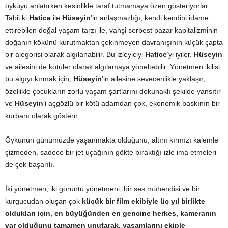
öyküyü anlatırken kesinlikle taraf tutmamaya özen gösteriyorlar.
Tabii ki
Hatice
ile
Hüseyin
’in anlaşmazlığı, kendi kendini idame
ettirebilen doğal yaşam tarzı ile, vahşi serbest pazar kapitalizminin
doğanın kökünü kurutmaktan çekinmeyen davranışının küçük çapta
bir alegorisi olarak algılanabilir. Bu izleyiciyi
Hatice
’yi iyiler,
Hüseyin
ve ailesini de kötüler olarak algılamaya yöneltebilir. Yönetmen ikilisi
bu algıyı kırmak için,
Hüseyin
’in ailesine sevecenlikle yaklaşır,
özellikle çocukların zorlu yaşam şartlarını dokunaklı şekilde yansıtır
ve
Hüseyin
’i açgözlü bir kötü adamdan çok, ekonomik baskının bir
kurbanı olarak gösterir.
Öykünün günümüzde yaşanmakta olduğunu, altını kırmızı kalemle
çizmeden, sadece bir jet uçağının gökte bıraktığı izle ima etmeleri
de çok başarılı.
İki yönetmen, iki görüntü yönetmeni, bir ses mühendisi ve bir
kurgucudan oluşan çok
küçük bir film ekibiyle üç yıl birlikte
oldukları için, en büyüğünden en gencine herkes, kameranın
var olduğunu tamamen unutarak, yaşamlarını ekiple