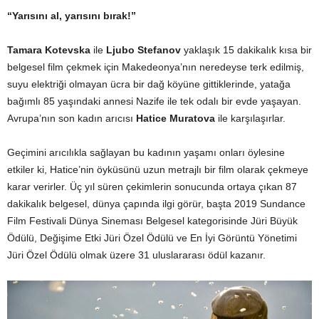
“Yarısını al, yarısını bırak!”
Tamara Kotevska
ile
Ljubo Stefanov
yaklaşık 15 dakikalık kısa bir
belgesel film çekmek için Makedeonya’nın neredeyse terk edilmiş,
suyu elektriği olmayan ücra bir dağ köyüne gittiklerinde, yatağa
bağımlı 85 yaşındaki annesi Nazife ile tek odalı bir evde yaşayan.
Avrupa’nın son kadın arıcısı
Hatice Muratova
ile karşılaşırlar.
Geçimini arıcılıkla sağlayan bu kadının yaşamı onları öylesine
etkiler ki, Hatice’nin öyküsünü uzun metrajlı bir film olarak çekmeye
karar verirler. Üç yıl süren çekimlerin sonucunda ortaya çıkan 87
dakikalık belgesel, dünya çapında ilgi görür, başta 2019 Sundance
Film Festivali Dünya Sineması Belgesel kategorisinde Jüri Büyük
Ödülü, Değişime Etki Jüri Özel Ödülü ve En İyi Görüntü Yönetimi
Jüri Özel Ödülü olmak üzere 31 uluslararası ödül kazanır.