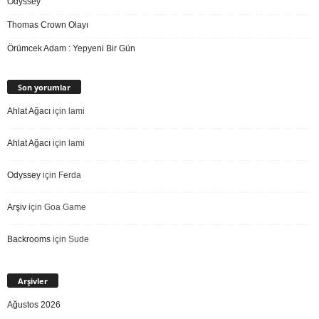
Odyssey
Thomas Crown Olayı
Örümcek Adam : Yepyeni Bir Gün
Son yorumlar
Ahlat Ağacı
için
lami
Ahlat Ağacı
için
lami
Odyssey
için
Ferda
Arşiv
için
Goa Game
Backrooms
için
Sude
Arşivler
Ağustos 2026