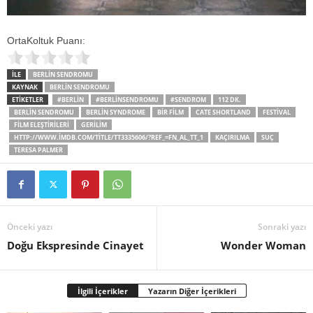
OrtaKoltuk Puanı:
İLE
BERLIN SENDROMU
KAYNAK
BERLIN SENDROMU
ETİKETLER
#BERLIN
#BERLINSENDROMU
#SENDROM
112 DK.
BERLIN SENDROMU
BERLIN SYNDROME
BİR FİLM
CATE SHORTLAND
FESTIVAL
FILM ELEŞTIRILERI
GERILIM
HTTP://WWW.IMDB.COM/TITLE/TT3335606/?REF_=FN_AL_TT_1
KAÇIRILMA
SUÇ
TERESA PALMER
Önceki yazı
Sonraki yazı
Doğu Ekspresinde Cinayet
Wonder Woman
İlgili İçerikler
Yazarın Diğer İçerikleri