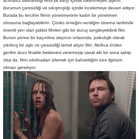
acımasız davrandığı Andi’ye karşı içinde tükenmeyen aşkını,
durumun çaresizliği ve sıkışmışlığı içinde incelemeye devam ediyor.
Burada bu tercihin filmin yönetmeninin kadın bir yönetmen
olmasına bağlayabilirim. Çünkü örneğini verdiğim sinema tarihinde
önemli yeri olan şiddet filmleri gibi bir duruş sergileyebilirdi film.
Bunun yerine bir kaçırılma olayının ortasında, psikolojik olarak
yıkılmış bir aşkı ve çaresizliği temel alıyor film. Akıllıca örülen
gerilim dozu finalde bekleneni veremeyip vasat altı bir sona sahip
olsa da, filmi sıkılmadan izlemek için bahsettiğim türe ilginizin
olması gerekiyor.