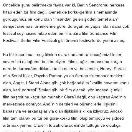
Öncelikle şunu belirtmekte fayda var ki, Berlin Sendromu herkese
hitap eden bir film değil. Genellikle korku-gerilim sinemasında
gördüğümüz bir konu olan ”insandan gelen şiddeti temel alan”
dehşet sineması örneklerine göre, durağan bir yapısı olan daha çok
festival seyircisine hitap eden bir film. Zira film Sundance Film
Festivali, Berlin Film Festivali gibi önemli festivallerde yerini almış.
Bu tür kaçırılma – suç filmleri olarak adlandırabileceğimiz filmleri
seven biri olduğumu belirtmeliyim. Filmin ağır temposuna karşın
nerede duracağını dikkatle takip ettim ve beklentim, Henry: Portait
of a Serial Killer, Psycho Raman ya da Avrupa sineması örnekleri
olan, Angst, I Stand Alone gibi çok beğendiğim ”katilin hayatını konu
alan, katil portresi” filmleri gibi bir film olacağı yönündeydi çünkü
film başrolüne kaçırılan muhabir Clare’i değil, onu kaçıran Andi’nin
merkezinde dönüyor. Andi’nin dersleri ve öğrencilerle ilişkisini,
babasıyla ve arkadaşlarıyla olan ilişkisini sıklıkla izliyoruz. Ancak
film tam olarak bu tür bir gore-korku filmi olup tempoyu ve şiddeti
artırmak yerine, Clare’in tutsak olarak elinde tuttuğu ve oldukça