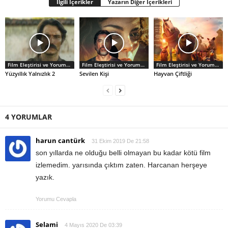
İlgili İçerikler
Yazarın Diğer İçerikleri
Film Eleştirisi ve Yorumlar
Film Eleştirisi ve Yorumlar
Film Eleştirisi ve Yorumlar
Yüzyıllık Yalnızlık 2
Sevilen Kişi
Hayvan Çiftliği
4 YORUMLAR
harun cantürk
31 Ekim 2019 De 21:58
son yıllarda ne olduğu belli olmayan bu kadar kötü film
izlemedim. yarısında çıktım zaten. Harcanan herşeye
yazık.
Yorumu Cevapla
Selami
4 Mayıs 2020 De 03:39