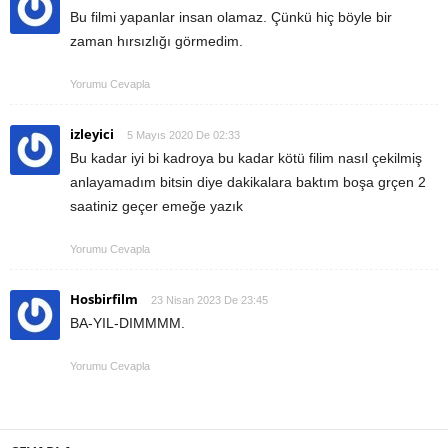
Bu filmi yapanlar insan olamaz. Çünkü hiç böyle bir
zaman hırsızlığı görmedim.
Yorumu Cevapla
izleyici
5 Mayıs 2020 De 02:33
Bu kadar iyi bi kadroya bu kadar kötü filim nasıl çekilmiş
anlayamadım bitsin diye dakikalara baktım boşa grçen 2
saatiniz geçer emeğe yazık
Yorumu Cevapla
Hosbirfilm
23 Nisan 2023 De 23:45
BA-YIL-DIMMMM.
Yorumu Cevapla