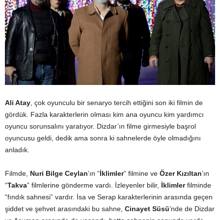
Ali Atay
, çok oyunculu bir senaryo tercih ettiğini son iki filmin de
gördük. Fazla karakterlerin olması kim ana oyuncu kim yardımcı
oyuncu sorunsalını yaratıyor. Dizdar’ın filme girmesiyle başrol
oyuncusu geldi, dedik ama sonra ki sahnelerde öyle olmadığını
anladık.
Filmde,
Nuri Bilge Ceylan
’ın “
İklimler
” filmine ve
Özer Kızıltan
’ın
“
Takva
” filmlerine gönderme vardı. İzleyenler bilir,
İklimler
filminde
“fındık sahnesi” vardır. İsa ve Serap karakterlerinin arasında geçen
şiddet ve şehvet arasındaki bu sahne,
Cinayet Süsü
’nde de Dizdar