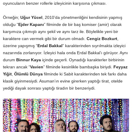
oyuncuların benzer rollerle izleyicinin karşısına çıkması.
Örneğin;
Uğur Yücel
, 2010’da yönetmenliğini kendisinin yapmış
olduğu “
Ejder Kapanı
” filminde de bir baş komiser (amir) olarak
karşımıza çıkmıştı aynı şekil ve aynı tarz ile. Böylelikle yeni bir
karaktere can vermek gibi bir durum olmadı.
Cengiz Bozkurt
,
üzerine yapışmış “
Erdal Bakkal
” karakterinden sıyrılmakta izleyici
nazarında zorlanıyor. İzleyici hala onda Erdal Bakkal’ı görüyor. Aynı
durum
Binnur Kaya
içinde geçerli. Oynadığı karakterler birbirinin
tekrarı ancak “
Vavien
” filminde kesinlikle bambaşka biriydi.
Feyyaz
Yiğit
,
Ölümlü Dünya
filminde ki Sabit karakterinden tek farkı daha
klasik giyinmesiydi. Asuman’ın evine girerken yaptığı tirat, otelde
yediği dayak sonrası yaptığı tiradın bir benzeriydi.