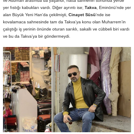
ve Asuman arasında da yaşandı, hatta sahnenin sonunda yerde
yer fıstığı kabukları vardı. Diğer ayrıntı ise;
Takva
, Eminönü’nde yer
alan Büyük Yeni Han’da çekilmişti,
Cinayet Süsü
’nde ise
kovalamaca sahnesinde tam da Takva’ya konu olan Muharrem’in
çalıştığı iş yerinin önünde oturan sarıklı, sakallı ve cübbeli biri vardı
ve bu da Takva’ya bir göndermeydi.