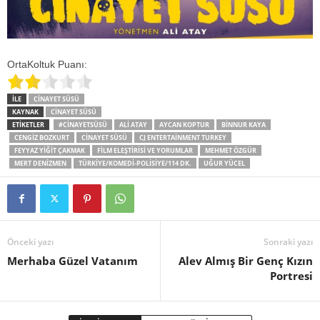
OrtaKoltuk Puanı:
İLE
CINAYET SÜSÜ
KAYNAK
CINAYET SÜSÜ
ETİKETLER
#CINAYETSÜSÜ
ALI ATAY
AYCAN KOPTUR
BINNUR KAYA
CENGIZ BOZKURT
CINAYET SÜSÜ
CJ ENTERTAINMENT TURKEY
FEYYAZ YIĞIT ÇAKMAK
FILM ELEŞTIRISI VE YORUMLAR
MEHMET ÖZGÜR
MERT DENIZMEN
TÜRKIYE/KOMEDI-POLISIYE/114 DK.
UĞUR YÜCEL
Önceki yazı
Sonraki yazı
Merhaba Güzel Vatanım
Alev Almış Bir Genç Kızın
Portresi