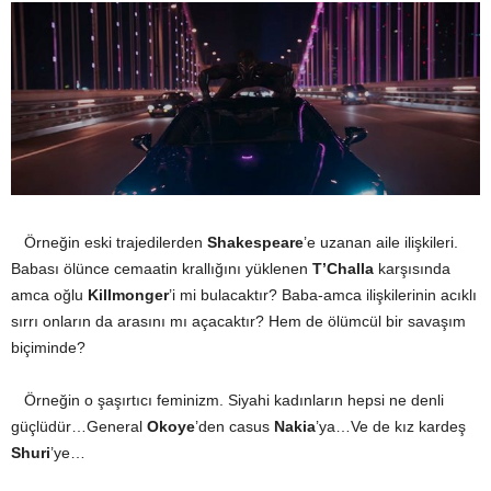
Örneğin eski trajedilerden
Shakespeare
’e uzanan aile ilişkileri.
Babası ölünce cemaatin krallığını yüklenen
T’Challa
karşısında
amca oğlu
Killmonger
’i mi bulacaktır? Baba-amca ilişkilerinin acıklı
sırrı onların da arasını mı açacaktır? Hem de ölümcül bir savaşım
biçiminde?
Örneğin o şaşırtıcı feminizm. Siyahi kadınların hepsi ne denli
güçlüdür…General
Okoye
’den casus
Nakia
’ya…Ve de kız kardeş
Shuri
’ye…