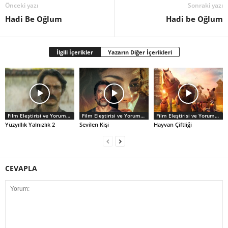
Önceki yazı
Sonraki yazı
Hadi Be Oğlum
Hadi be Oğlum
İlgili İçerikler
Yazarın Diğer İçerikleri
Film Eleştirisi ve Yorumlar
Film Eleştirisi ve Yorumlar
Film Eleştirisi ve Yorumlar
Yüzyıllık Yalnızlık 2
Sevilen Kişi
Hayvan Çiftliği
CEVAPLA