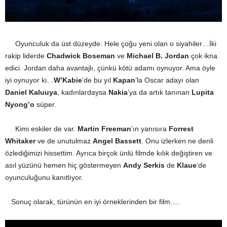
Oyunculuk da üst düzeyde. Hele çoğu yeni olan o siyahiler…İki
rakip liderde
Chadwick Boseman
ve
Michael B. Jordan
çok ikna
edici. Jordan daha avantajlı, çünkü kötü adamı oynuyor. Ama öyle
iyi oynuyor ki…
W’Kabie
’de bu yıl
Kapan
’la Oscar adayı olan
Daniel Kaluuya
, kadınlardaysa
Nakia
’ya da artık tanınan
Lupita
Nyong’o
süper.
Kimi eskiler de var.
Martin Freeman
’ın yanısıra
Forrest
Whitaker
ve de unutulmaz
Angel Bassett
. Onu izlerken ne denli
özlediğimizi hissettim. Ayrıca birçok ünlü filmde kılık değiştiren ve
asıl yüzünü hemen hiç göstermeyen
Andy Serkis
de
Klaue
’de
oyunculuğunu kanıtlıyor.
Sonuç olarak, türünün en iyi örneklerinden bir film….