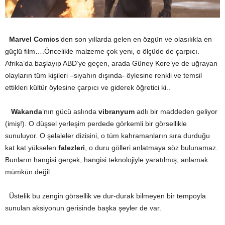
Marvel Comics
’den son yıllarda gelen en özgün ve olasılıkla en
güçlü film….Öncelikle malzeme çok yeni, o ölçüde de çarpıcı.
Afrika’da başlayıp ABD’ye geçen, arada Güney Kore’ye de uğrayan
olayların tüm kişileri –siyahın dışında- öylesine renkli ve temsil
ettikleri kültür öylesine çarpıcı ve giderek öğretici ki..
Wakanda
’nın gücü aslında
vibranyum
adlı bir maddeden geliyor
(imiş!). O düşsel yerleşim perdede görkemli bir görsellikle
sunuluyor. O şelaleler dizisini, o tüm kahramanların sıra durduğu
kat kat yükselen
falezleri
, o duru gölleri anlatmaya söz bulunamaz.
Bunların hangisi gerçek, hangisi teknolojiyle yaratılmış, anlamak
mümkün değil.
Üstelik bu zengin görsellik ve dur-durak bilmeyen bir tempoyla
sunulan aksiyonun gerisinde başka şeyler de var.