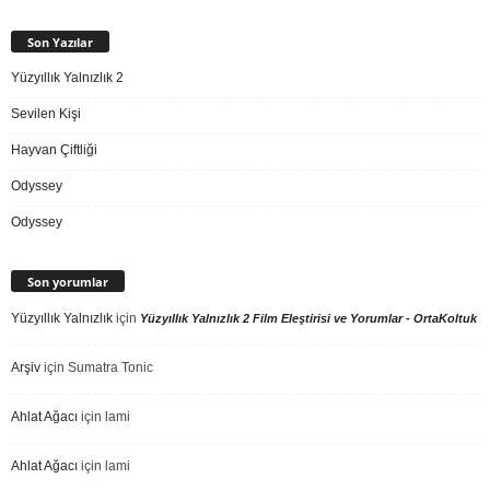
Son Yazılar
Yüzyıllık Yalnızlık 2
Sevilen Kişi
Hayvan Çiftliği
Odyssey
Odyssey
Son yorumlar
Yüzyıllık Yalnızlık
için
Yüzyıllık Yalnızlık 2 Film Eleştirisi ve Yorumlar - OrtaKoltuk
Arşiv
için
Sumatra Tonic
Ahlat Ağacı
için
lami
Ahlat Ağacı
için
lami