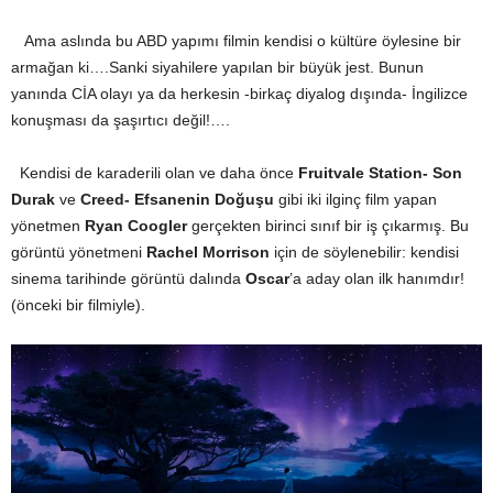
Ama aslında bu ABD yapımı filmin kendisi o kültüre öylesine bir
armağan ki….Sanki siyahilere yapılan bir büyük jest. Bunun
yanında CİA olayı ya da herkesin -birkaç diyalog dışında- İngilizce
konuşması da şaşırtıcı değil!….
Kendisi de karaderili olan ve daha önce
Fruitvale Station-
Son
Durak
ve
Creed- Efsanenin Doğuşu
gibi iki ilginç film yapan
yönetmen
Ryan Coogler
gerçekten birinci sınıf bir iş çıkarmış. Bu
görüntü yönetmeni
Rachel Morrison
için de söylenebilir: kendisi
sinema tarihinde görüntü dalında
Oscar
’a aday olan ilk hanımdır!
(önceki bir filmiyle).