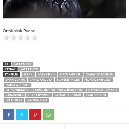
OrtaKoltuk Puanı:
İLE
KARA PANTER
KAYNAK
KARA PANTER
ETİKETLER
135 DK.
ANDY SERKIS
BLACK PANTHER
CHADWICK BOSEMAN
DANAI GURIRA
DANIEL KALUUYA
FILM ELEŞTIRILERI
FLORENCE KASUMBA
FOREST WHITAKER
HTTPS://ORTAKOLTUK.COM/ETIKET/HTTPWWW-IMDB-COMTITLETT1825683REF_NV_SR_1
KARA PANTER
LUPITA NYONG'O
MICHAEL B. JORDAN
RYAN COOGLER
UIP TÜRKIYE
WINSTON DUKE