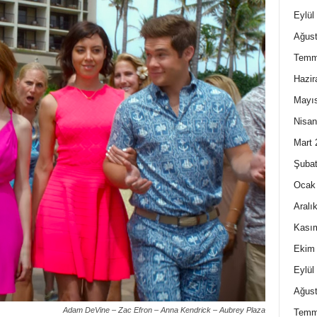
Eylül
Ağust
Temm
Hazir
Mayı
Nisan
Mart 
Şubat
Ocak
Aralı
Kası
Ekim
Eylül
Ağust
Adam DeVine – Zac Efron – Anna Kendrick – Aubrey Plaza
Temm