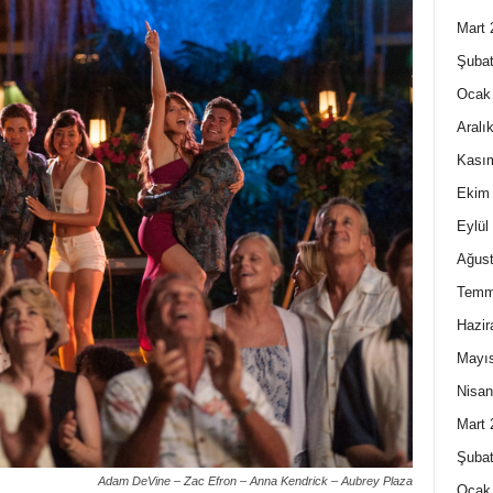
Mart 
Şubat
Ocak
Aralı
Kası
Ekim
Eylül
Ağust
Temm
Hazir
Mayı
Nisan
Mart 
Şubat
Adam DeVine – Zac Efron – Anna Kendrick – Aubrey Plaza
Ocak