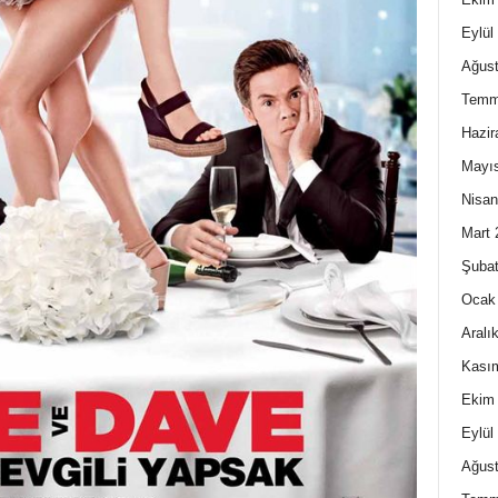
Eylül
Ağust
Temm
Hazir
Mayı
Nisan
Mart 
Şubat
Ocak
Aralı
Kası
Ekim
Eylül
Ağust