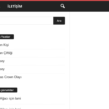
A
İLETIŞIM
 Yazılar
en Kişi
n Çiftliği
sey
sey
as Crown Olayı
 yorumlar
 Ağacı
için
lami