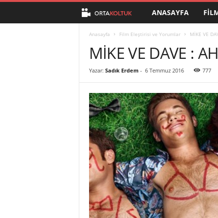
ANASAYFA
FIL
O
r
Anasayfa
Film Eleştirisi ve Yorumlar
MİKE VE DAV
MİKE VE DAVE : AH
t
Yazar:
Sadık Erdem
-
6 Temmuz 2016
777
a
K
o
l
t
u
k