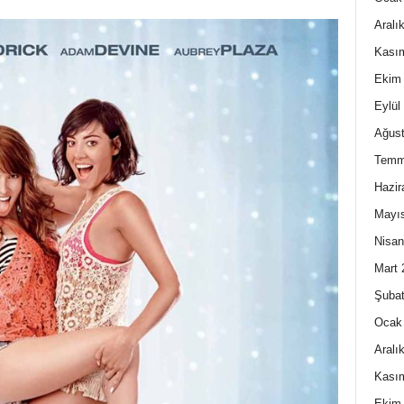
Aralı
Kası
Ekim
Eylül
Ağust
Temm
Hazir
Mayı
Nisan
Mart 
Şubat
Ocak
Aralı
Kası
Ekim