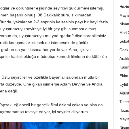
Hazir
oglar ve görüntüler eşliğinde seyirciyi güldürmeyi istemiş.
en başarılı olmuş. 98 Dakikalık süre, sıkılmadan
Mayı
Bunda, yakalanan 2-3 esprinin kalitesinin payı bir hayli fazla
Nisan
uyuşturucuyu seyirciye iyi bir şey gibi sunması olmuş.
Mart 
orsun da, uyuşturucuyu mu yadırgadın? diye sorabilirsiniz
Şubat
 erotik konuşmalar istesek de istemesek de günlük
grubun da yani kısaca her yerde var. Ama, içki ve
Ocak
riler kaliteli olduğu müddetçe komedi filmlerin de küfür’ün
Aralı
Kası
Ekim
l. Üstü seyirciler ve özellikle bayanlar salondan mutlu bir
ı orta düzeyde. Öne çıkan isimlerse Adam DeVine ve Andra
Eylül
ena değil.
Ağust
Temm
apsak, eğlenceli bir gençlik filmi özlemi çeken ve olsa da
Hazir
açırmamanızı tavsiye ediyor, iyi seyirler diliyorum.
Mayı
Nisan