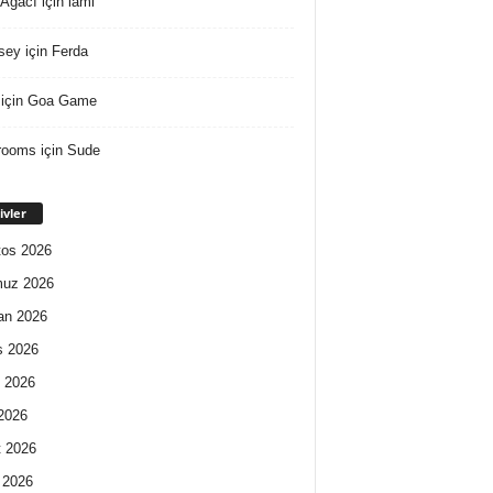
 Ağacı
için
lami
sey
için
Ferda
için
Goa Game
rooms
için
Sude
ivler
os 2026
uz 2026
an 2026
s 2026
 2026
2026
 2026
 2026