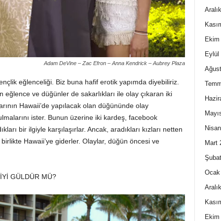
Aralı
Kası
Ekim
Eylül
Adam DeVine – Zac Efron – Anna Kendrick – Aubrey Plaza
Ağust
çlik eğlenceliği. Biz buna hafif erotik yapımda diyebiliriz.
Temm
 eğlence ve düğünler de sakarlıkları ile olay çıkaran iki
Hazir
alarının Hawaii’de yapılacak olan düğününde olay
Mayı
lmalarını ister. Bunun üzerine iki kardeş, facebook
Nisan
arı bir ilgiyle karşılaşırlar. Ancak, aradıkları kızları netten
birlikte Hawaii’ye giderler. Olaylar, düğün öncesi ve
Mart 
Şubat
Ocak
İYİ GÜLDÜR MÜ?
Aralı
Kası
Ekim