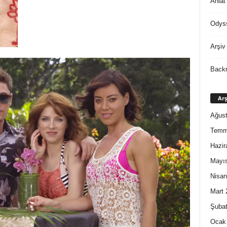
Ahlat
Odys
Arşiv
Back
Arş
Ağust
Temm
Hazir
Mayı
Nisan
Mart 
Şubat
Ocak