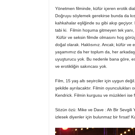
Yönetmen filminde, küfür içeren erotik dial
Doğruyu söylemek gerekirse bunda da kısm
kahkahalar eşliğinde su gibi akıp geçiyor. 
tabi ki. Filmin hoşuma gitmeyen tek yanı, 
Küfür ve seksin filmde olmasını hoş görüy
doğal olarak. Haklısınız. Ancak; küfür ve
yaşamımız da her toplum da, her arkadaş 
uyuşturucu yok. Bu nedenle bana göre, esp
ve erotikliğin sakıncası yok.
Film, 15 yaş altı seyirciler için uygun deği
şekilde ayrılacaktır. Filmin oyunculuklar
Kendrick. Filmin kurgusu ve müzikleri ise f
Sözün özü: Mike ve Dave : Ah Bir Sevgili Y
izlesek diyenler için bulunmaz bir fırsat! K