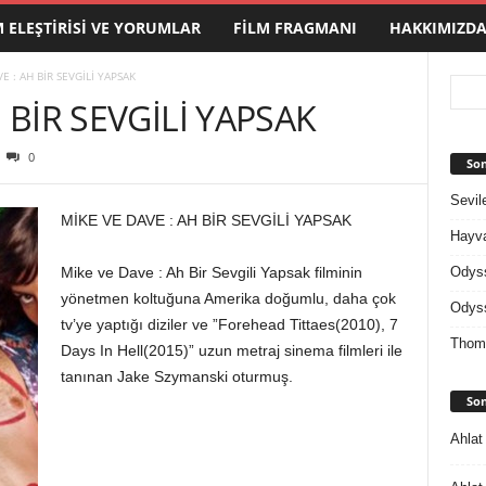
M ELEŞTIRISI VE YORUMLAR
FILM FRAGMANI
HAKKIMIZD
E : AH BİR SEVGİLİ YAPSAK
 BİR SEVGİLİ YAPSAK
0
Son
Sevil
MİKE VE DAVE : AH BİR SEVGİLİ YAPSAK
Hayva
Odys
Mike ve Dave : Ah Bir Sevgili Yapsak filminin
yönetmen koltuğuna Amerika doğumlu, daha çok
Odys
tv’ye yaptığı diziler ve ”Forehead Tittaes(2010), 7
Thom
Days In Hell(2015)” uzun metraj sinema filmleri ile
tanınan Jake Szymanski oturmuş.
Son
Ahlat