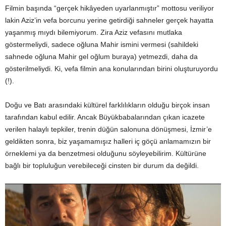
Filmin başında “gerçek hikâyeden uyarlanmıştır” mottosu veriliyor
lakin Aziz’in vefa borcunu yerine getirdiği sahneler gerçek hayatta
yaşanmış mıydı bilemiyorum. Zira Aziz vefasını mutlaka
göstermeliydi, sadece oğluna Mahir ismini vermesi (sahildeki
sahnede oğluna Mahir gel oğlum buraya) yetmezdi, daha da
gösterilmeliydi. Ki, vefa filmin ana konularından birini oluşturuyordu
(!).
Doğu ve Batı arasındaki kültürel farklılıkların olduğu birçok insan
tarafından kabul edilir. Ancak Büyükbabalarından çıkan icazete
verilen halaylı tepkiler, trenin düğün salonuna dönüşmesi, İzmir’e
geldikten sonra, biz yaşamamışız halleri iç göçü anlamamızın bir
örneklemi ya da benzetmesi olduğunu söyleyebilirim. Kültürüne
bağlı bir topluluğun verebileceği cinsten bir durum da değildi.