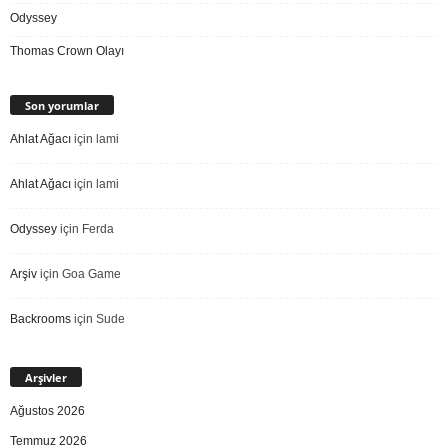
Odyssey
Thomas Crown Olayı
Son yorumlar
Ahlat Ağacı
için
lami
Ahlat Ağacı
için
lami
Odyssey
için
Ferda
Arşiv
için
Goa Game
Backrooms
için
Sude
Arşivler
Ağustos 2026
Temmuz 2026