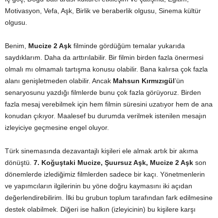
Motivasyon, Vefa, Aşk, Birlik ve beraberlik olgusu, Sinema kültür
olgusu.
Benim,
Mucize 2 Aşk
filminde gördüğüm temalar yukarıda
saydıklarım. Daha da arttırılabilir. Bir filmin birden fazla önermesi
olmalı mı olmamalı tartışma konusu olabilir. Bana kalırsa çok fazla
alanı genişletmeden olabilir. Ancak
Mahsun Kırmızıgül
’ün
senaryosunu yazdığı filmlerde bunu çok fazla görüyoruz. Birden
fazla mesaj verebilmek için hem filmin süresini uzatıyor hem de ana
konudan çıkıyor. Maalesef bu durumda verilmek istenilen mesajın
izleyiciye geçmesine engel oluyor.
Türk sinemasında dezavantajlı kişileri ele almak artık bir akıma
dönüştü.
7. Koğuştaki Mucize, Şuursuz Aşk, Mucize 2 Aşk
son
dönemlerde izlediğimiz filmlerden sadece bir kaçı. Yönetmenlerin
ve yapımcıların ilgilerinin bu yöne doğru kaymasını iki açıdan
değerlendirebilirim. İlki bu grubun toplum tarafından fark edilmesine
destek olabilmek. Diğeri ise halkın (izleyicinin) bu kişilere karşı