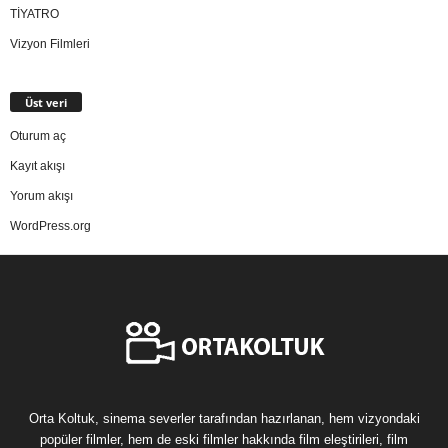
TİYATRO
Vizyon Filmleri
Üst veri
Oturum aç
Kayıt akışı
Yorum akışı
WordPress.org
Orta Koltuk, sinema severler tarafından hazırlanan, hem vizyondaki
popüler filmler, hem de eski filmler hakkında film eleştirileri, film