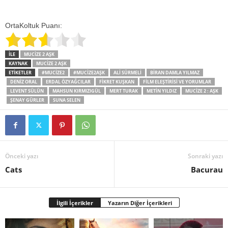
OrtaKoltuk Puanı:
İLE
MUCIZE 2 AŞK
KAYNAK
MUCIZE 2 AŞK
ETİKETLER
#MUCIZE2
#MUCIZE2AŞK
ALI SÜRMELI
BIRAN DAMLA YILMAZ
DENIZ ORAL
ERDAL ÖZYAĞCILAR
FIKRET KUŞKAN
FILM ELEŞTIRISI VE YORUMLAR
LEVENT SÜLÜN
MAHSUN KIRMIZIGÜL
MERT TURAK
METIN YILDIZ
MUCIZE 2 : AŞK
ŞENAY GÜRLER
SUNA SELEN
Önceki yazı
Sonraki yazı
Cats
Bacurau
İlgili İçerikler
Yazarın Diğer İçerikleri