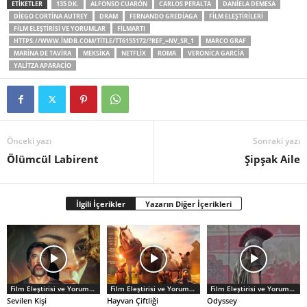
ETİKETLER
135 DK.
ALFONSO CUARÓN
CARLOS PERALTA
DANIELA DEMESA
DIEGO CORTINA AUTREY
DRAM
FERNANDO GREDIAGA
FILM ELEŞTIRILERI
FILM ELEŞTIRISI VE YORUMLAR
FILMARTI
HTTPS://WWW.IMDB.COM/TITLE/TT6155172/?REF_=NV_SR_1
MARCO GRAF
MARINA DE TAVIRA
MEKSIKA
NETFLIX
ROMA
VERONICA GARCIA
YALITZA APARACIO
Önceki yazı
Sonraki yazı
Ölümcül Labirent
Şipşak Aile
İlgili İçerikler
Yazarın Diğer İçerikleri
Film Eleştirisi ve Yorumlar
Film Eleştirisi ve Yorumlar
Film Eleştirisi ve Yorumlar
Sevilen Kişi
Hayvan Çiftliği
Odyssey