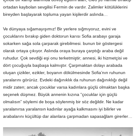
ortadan kaybolan sevgilisi Fermin de vardır. Zalimler kötülüklerini
bireyden başlayarak topluma yayan kişilerdir aslında…
Ve dünyaya sığamayışımız! Bir yerlere sığmıyoruz, evini ve
çocuklarını bırakıp giden doktorun karısı Sofia arabayı garaja
sokarken sağa sola çarparak girebilmesi. bunun bir göstergesi
olarak ortaya çıkıyor. Aslında oraya buraya çarptığı araba değil
ruhudur. Çok sevdiği eşi onu terketmiştir; annesi, iki hizmetçisi ve
dört çocuğuyla başbaşa kalmıştır. Çarpmaktan dolayı arabada
oluşan çizikler, ezikler, boyanın dökülmesinde Sofia’nın ruhunun
yaralarını görürüz. Evdeki dağınıklık da ruhunun dağınıklığı değil
midir zaten; ancak çocuklar varsa kadınlara güçlü olmaktan başka
seçenek düşmez. Büyük annenin kızına “çocuklar için güçlü
olmalısın” söylemi de boşa söylenmiş bir söz değildir. Ne kadar
yaralanırsa yaralansın kadınlar ayağa kalkmasını iyi bilirler ve
arabalarını küçültüp dar alanlara çarpmadan sapasağlam girerler…