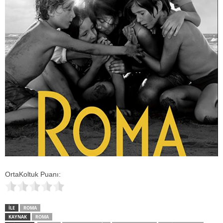
OrtaKoltuk Puanı:
İLE
ROMA
KAYNAK
ROMA