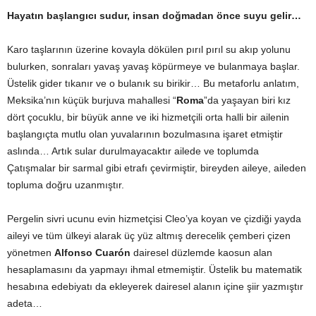
Hayatın başlangıcı sudur, insan doğmadan önce suyu gelir…
Karo taşlarının üzerine kovayla dökülen pırıl pırıl su akıp yolunu
bulurken, sonraları yavaş yavaş köpürmeye ve bulanmaya başlar.
Üstelik gider tıkanır ve o bulanık su birikir… Bu metaforlu anlatım,
Meksika’nın küçük burjuva mahallesi “
Roma
”da yaşayan biri kız
dört çocuklu, bir büyük anne ve iki hizmetçili orta halli bir ailenin
başlangıçta mutlu olan yuvalarının bozulmasına işaret etmiştir
aslında… Artık sular durulmayacaktır ailede ve toplumda
Çatışmalar bir sarmal gibi etrafı çevirmiştir, bireyden aileye, aileden
topluma doğru uzanmıştır.
Pergelin sivri ucunu evin hizmetçisi Cleo’ya koyan ve çizdiği yayda
aileyi ve tüm ülkeyi alarak üç yüz altmış derecelik çemberi çizen
yönetmen
Alfonso
Cuarón
dairesel düzlemde kaosun alan
hesaplamasını da yapmayı ihmal etmemiştir. Üstelik bu matematik
hesabına edebiyatı da ekleyerek dairesel alanın içine şiir yazmıştır
adeta…