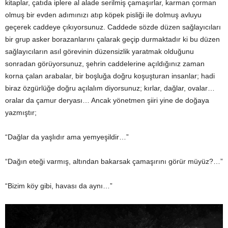
kitaplar, çatıda iplere al alade serilmiş çamaşırlar, karman çorman
olmuş bir evden adımınızı atıp köpek pisliği ile dolmuş avluyu
geçerek caddeye çıkıyorsunuz. Caddede sözde düzen sağlayıcıları
bir grup asker borazanlarını çalarak geçip durmaktadır ki bu düzen
sağlayıcıların asıl görevinin düzensizlik yaratmak olduğunu
sonradan görüyorsunuz, şehrin caddelerine açıldığınız zaman
korna çalan arabalar, bir boşluğa doğru koşuşturan insanlar; hadi
biraz özgürlüğe doğru açılalım diyorsunuz; kırlar, dağlar, ovalar…
oralar da çamur deryası… Ancak yönetmen şiiri yine de doğaya
yazmıştır;
“Dağlar da yaşlıdır ama yemyeşildir…”
“Dağın eteği varmış, altından bakarsak çamaşırını görür müyüz?…”
“Bizim köy gibi, havası da aynı…”