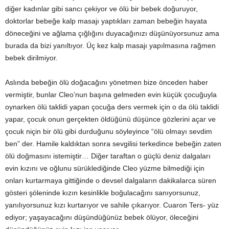
diğer kadınlar gibi sancı çekiyor ve ölü bir bebek doğuruyor,
doktorlar bebeğe kalp masajı yaptıkları zaman bebeğin hayata
döneceğini ve ağlama çığlığını duyacağınızı düşünüyorsunuz ama
burada da bizi yanıltıyor. Üç kez kalp masajı yapılmasına rağmen
bebek dirilmiyor.
Aslında bebeğin ölü doğacağını yönetmen bize önceden haber
vermiştir, bunlar Cleo’nun başına gelmeden evin küçük çocuğuyla
oynarken ölü taklidi yapan çocuğa ders vermek için o da ölü taklidi
yapar, çocuk onun gerçekten öldüğünü düşünce gözlerini açar ve
çocuk niçin bir ölü gibi durduğunu söyleyince “ölü olmayı sevdim
ben” der. Hamile kaldıktan sonra sevgilisi terkedince bebeğin zaten
ölü doğmasını istemiştir… Diğer taraftan o güçlü deniz dalgaları
evin kızını ve oğlunu sürüklediğinde Cleo yüzme bilmediği için
onları kurtarmaya gittiğinde o devsel dalgaların dakikalarca süren
gösteri şöleninde kızın kesinlikle boğulacağını sanıyorsunuz,
yanılıyorsunuz kızı kurtarıyor ve sahile çıkarıyor. Cuaron Ters- yüz
ediyor; yaşayacağını düşündüğünüz bebek ölüyor, öleceğini