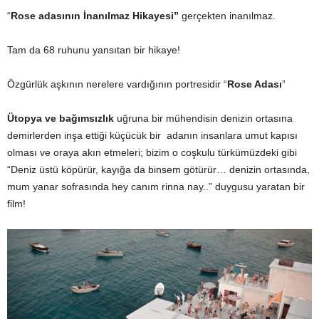
“
Rose adasının İnanılmaz Hikayesi”
gerçekten inanılmaz.
Tam da 68 ruhunu yansıtan bir hikaye!
Özgürlük aşkının nerelere vardığının portresidir “
Rose Adası
”
Ütopya ve bağımsızlık
uğruna bir mühendisin denizin ortasına
demirlerden inşa ettiği küçücük bir adanın insanlara umut kapısı
olması ve oraya akın etmeleri; bizim o coşkulu türkümüzdeki gibi
“Deniz üstü köpürür, kayığa da binsem götürür… denizin ortasında,
mum yanar sofrasında hey canım rinna nay..” duygusu yaratan bir
film!