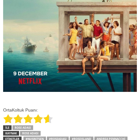
OrtaKoltuk Puanı:
İLE
ROSE ADASI
KAYNAK
ROSE ADASI
ETİKETLER
#NUSRETŞEN
#ROSEADASI
#ROSEISLAND
ANDREA PENNACCHI