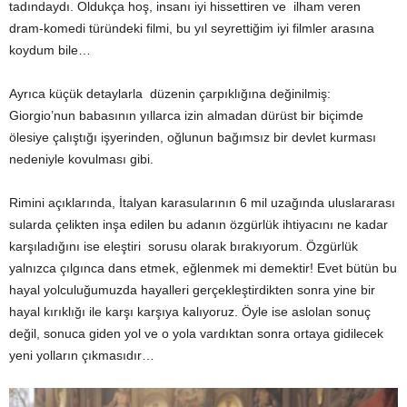
tadındaydı. Oldukça hoş, insanı iyi hissettiren ve ilham veren
dram-komedi türündeki filmi, bu yıl seyrettiğim iyi filmler arasına
koydum bile…
Ayrıca küçük detaylarla düzenin çarpıklığına değinilmiş:
Giorgio’nun babasının yıllarca izin almadan dürüst bir biçimde
ölesiye çalıştığı işyerinden, oğlunun bağımsız bir devlet kurması
nedeniyle kovulması gibi.
Rimini açıklarında, İtalyan karasularının 6 mil uzağında uluslararası
sularda çelikten inşa edilen bu adanın özgürlük ihtiyacını ne kadar
karşıladığını ise eleştiri sorusu olarak bırakıyorum. Özgürlük
yalnızca çılgınca dans etmek, eğlenmek mi demektir! Evet bütün bu
hayal yolculuğumuzda hayalleri gerçekleştirdikten sonra yine bir
hayal kırıklığı ile karşı karşıya kalıyoruz. Öyle ise aslolan sonuç
değil, sonuca giden yol ve o yola vardıktan sonra ortaya gidilecek
yeni yolların çıkmasıdır…