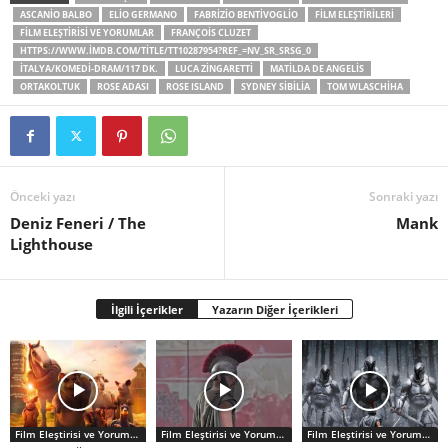
ASCANIO BALBO
ELIO GERMANO
FABRIZIO BENTIVOGLIO
FILM ELEŞTIRILERI
FILM ELEŞTIRISI VE YORUMLAR
FRANÇOIS CLUZET
HTTPS://WWW.IMDB.COM/TITLE/TT10287954?REF_=NV_SR_SRSG_0
İTALYA/KOMEDI-DRAM/117 DK.
LUCA ZINGARETTI
MATILDA DE ANGELIS
ORTAKOLTUK
ROSE ADASI
ROSE ISLAND
SYDNEY SIBILIA
TOM WLASCHIHA
Önceki yazı
Sonraki yazı
Deniz Feneri / The
Mank
Lighthouse
İlgili İçerikler
Yazarın Diğer İçerikleri
Film Eleştirisi ve Yorumlar
Film Eleştirisi ve Yorumlar
Film Eleştirisi ve Yorumlar