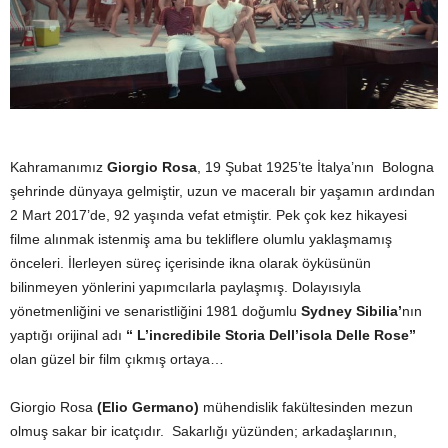
Kahramanımız
Giorgio Rosa
, 19 Şubat 1925’te İtalya’nın Bologna
şehrinde dünyaya gelmiştir, uzun ve maceralı bir yaşamın ardından
2 Mart 2017’de, 92 yaşında vefat etmiştir. Pek çok kez hikayesi
filme alınmak istenmiş ama bu tekliflere olumlu yaklaşmamış
önceleri. İlerleyen süreç içerisinde ikna olarak öyküsünün
bilinmeyen yönlerini yapımcılarla paylaşmış. Dolayısıyla
yönetmenliğini ve senaristliğini 1981 doğumlu
Sydney Sibilia’
nın
yaptığı orijinal adı
“ L’incredibile Storia Dell’isola Delle Rose”
olan güzel bir film çıkmış ortaya…
Giorgio Rosa
(Elio Germano)
mühendislik fakültesinden mezun
olmuş sakar bir icatçıdır. Sakarlığı yüzünden; arkadaşlarının,