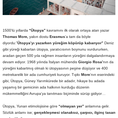
1500’lü yıllarda
“Ütopya”
kavramını ilk olarak ortaya atan yazar
Thomas More,
yakın dostu
Erasmus
’a tam da böyle
diyordu:”
Ütopya’yı yazarken yüreğim köpürüp kabarıyor”
Deniz
gibi yüreği kabartan ütopya, yaratıcısının boynunu vurdururken,
aradan geçen 500 yıla rağmen insanların yüreğini dalgalandırmaya
devam ediyor. 1968 yılında İtalyan mühendis
Giorgio Rosa’
nın da
yüreğini kabartmış olmalı ki ütopyasının peşine düşüyor ve 400
metrekarelik bir ada cumhuriyeti kuruyor. Tıpkı
More
’nın eserindeki
gibi; Ütopya, Güney Yarımkürede bir adadır, hikaye bu adada
yaşamış bir gemicinin ada halkının kurduğu düzenin
mükemmelliğini Avrupa’ya tanıtması biçiminde sürüp gidiyor…
Ütopya, Yunan etimolojisine göre
“olmayan yer”
anlamına gelir.
Sözlük anlamı ise;
gerçekleşmesi olanaksız, çarpıcı, ilginç tasarı