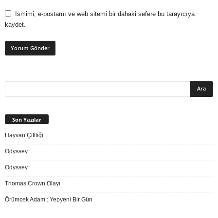
Ismimi, e-postamı ve web sitemi bir dahaki sefere bu tarayıcıya
kaydet.
Son Yazılar
Hayvan Çiftliği
Odyssey
Odyssey
Thomas Crown Olayı
Örümcek Adam : Yepyeni Bir Gün