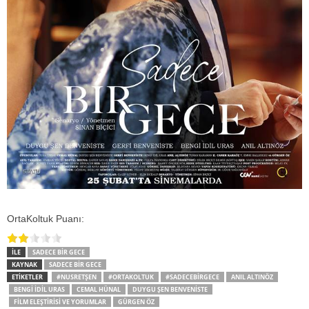
OrtaKoltuk Puanı:
İLE
SADECE BIR GECE
KAYNAK
SADECE BIR GECE
ETİKETLER
#NUSRETŞEN
#ORTAKOLTUK
#SADECEBIRGECE
ANIL ALTINÖZ
BENGI İDIL URAS
CEMAL HÜNAL
DUYGU ŞEN BENVENISTE
FILM ELEŞTIRISI VE YORUMLAR
GÜRGEN ÖZ