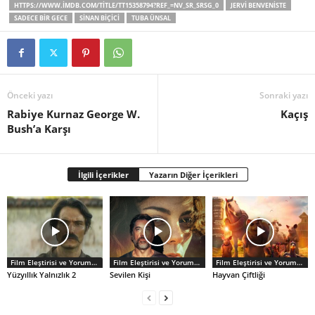
HTTPS://WWW.IMDB.COM/TITLE/TT15358794?REF_=NV_SR_SRSG_0
JERVI BENVENISTE
SADECE BIR GECE
SINAN BIÇICI
TUBA ÜNSAL
Önceki yazı
Sonraki yazı
Rabiye Kurnaz George W.
Kaçış
Bush’a Karşı
İlgili İçerikler
Yazarın Diğer İçerikleri
Film Eleştirisi ve Yorumlar
Film Eleştirisi ve Yorumlar
Film Eleştirisi ve Yorumlar
Yüzyıllık Yalnızlık 2
Sevilen Kişi
Hayvan Çiftliği