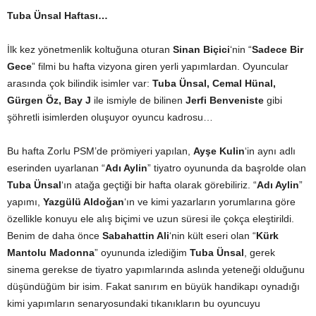
Tuba Ünsal Haftası…
İlk kez yönetmenlik koltuğuna oturan
Sinan Biçici
‘nin “
Sadece Bir
Gece
” filmi bu hafta vizyona giren yerli yapımlardan. Oyuncular
arasında çok bilindik isimler var:
Tuba Ünsal, Cemal Hünal,
Gürgen Öz, Bay J
ile ismiyle de bilinen
Jerfi Benveniste
gibi
şöhretli isimlerden oluşuyor oyuncu kadrosu…
Bu hafta Zorlu PSM’de prömiyeri yapılan,
Ayşe Kulin
‘in aynı adlı
eserinden uyarlanan “
Adı Aylin
” tiyatro oyununda da başrolde olan
Tuba Ünsal
‘ın atağa geçtiği bir hafta olarak görebiliriz. “
Adı Aylin
”
yapımı,
Yazgülü Aldoğan
‘ın ve kimi yazarların yorumlarına göre
özellikle konuyu ele alış biçimi ve uzun süresi ile çokça eleştirildi.
Benim de daha önce
Sabahattin Ali
‘nin kült eseri olan “
Kürk
Mantolu Madonna
” oyununda izlediğim
Tuba Ünsal
, gerek
sinema gerekse de tiyatro yapımlarında aslında yeteneği olduğunu
düşündüğüm bir isim. Fakat sanırım en büyük handikapı oynadığı
kimi yapımların senaryosundaki tıkanıkların bu oyuncuyu