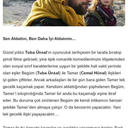
Sen Aldattın, Ben Daha İyi Aldatırım…
Güzel yıldız
Tuba Ünsal
‘ın oyunculuk tarihçesini bir tarafa bırakıp
şimdi filme gelirsek; yine tipik romantik komedilerimizin klişelerinden
olan sosyal sınıf karakterlerine uygun bir şekilde hali vakti yerinde
olan eşler Begüm (
Tuba Ünsal
) ile Tamer (
Cemal Hünal
) ilişkileri
iyi giden çifttirler. Ancak arkadaşları ile bir gün bara giden Tamer tek
gecelik kaçamak yapar. Kendisini aldattığından şüphelenen Begüm,
Tamer’i sıkıştırdığında Tamer bir anda bu kaçamağı eşine itiraf
eder. Bu duruma çok sinirlenen Begüm de kendi intikamını benzer
şekilde Tamer’den almaya çalışır. O da benzerini yapacaktır. Yani
tek gecelik ilişki yaşayacaktır…
Tamer ile bu konuda kavgalar ve ayrılıklar yaşanmaya başlar. Evet,