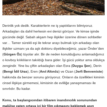
Derinlik yok dedik. Karakterlerin ne iş yaptıklarını bilmiyoruz.
Arkadaşları da dahil herkesin evi denizi görüyor. Ve kimse işinde
gücünde değil. Sabah akşam hep ilişkiler üzerine dönen sohbetler
var… Tamer sürekli eşi ile tekrar arayı bulmak için arkadaşı olan
ilişkiler uzmanı ya da aşk doktoru diyebileceğimiz, yazar Önder’den
(
Gürgen Öz
) tüyolar alır. Bir de neden konulduğunu anlamadığımız
o kovboy kılıklıların takıldığı bara gider. İşi gücü yoktur ama oldukça
zengindir. Yine bu çiftin arkadaşları olan Esra (
Duygu Şen
), Derin
(
Bengi İdil Uras
), Eren (
Anıl Altınöz
) ve Ozan (
Jerfi Benveniste
)
hakkında da benzer sorunu görüyoruz. Onların da özellikleri kiminin
cinsel ilişkiye girmemesi, kimisinin de evliliğe yanaşmaması ile
sınırlıdır. Bu kadar.
Konu, ta başlangıcından itibaren inandırıcılık sorunundan
malülse zaten ortaya iyi bir film çıkmasını beklemek aşırı