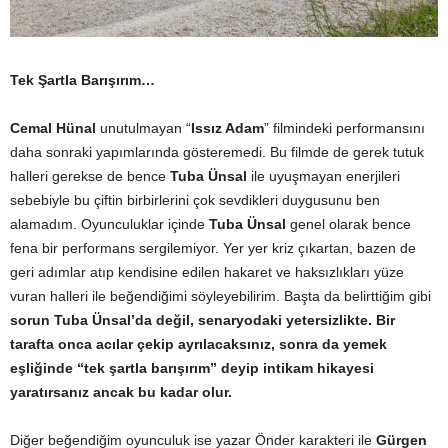
Tek Şartla Barışırım…
Cemal Hünal
unutulmayan “
Issız Adam
” filmindeki performansını
daha sonraki yapımlarında gösteremedi. Bu filmde de gerek tutuk
halleri gerekse de bence
Tuba Ünsal
ile uyuşmayan enerjileri
sebebiyle bu çiftin birbirlerini çok sevdikleri duygusunu ben
alamadım. Oyunculuklar içinde
Tuba Ünsal
genel olarak bence
fena bir performans sergilemiyor. Yer yer kriz çıkartan, bazen de
geri adımlar atıp kendisine edilen hakaret ve haksızlıkları yüze
vuran halleri ile beğendiğimi söyleyebilirim. Başta da belirttiğim gibi
sorun Tuba Ünsal’da değil, senaryodaki yetersizlikte. Bir
tarafta onca acılar çekip ayrılacaksınız, sonra da yemek
eşliğinde “tek şartla barışırım” deyip intikam hikayesi
yaratırsanız ancak bu kadar olur.
Diğer beğendiğim oyunculuk ise yazar Önder karakteri ile
Gürgen