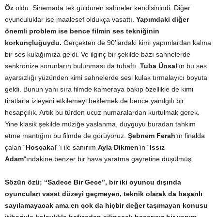
Öz
oldu. Sinemada tek güldüren sahneler kendisinindi. Diğer
oyunculuklar ise maalesef oldukça vasattı.
Yapımdaki diğer
önemli problem ise bence filmin ses tekniğinin
korkunçluğuydu.
Gerçekten de 90’lardaki kimi yapımlardan kalma
bir ses kulağımıza geldi. Ve ilginç bir şekilde bazı sahnelerde
senkronize sorunların bulunması da tuhaftı.
Tuba Ünsal
‘ın bu ses
ayarsızlığı yüzünden kimi sahnelerde sesi kulak tırmalayıcı boyuta
geldi. Bunun yanı sıra filmde kameraya bakıp özellikle de kimi
tiratlarla izleyeni etkilemeyi beklemek de bence yanılgılı bir
hesapçılık. Artık bu türden ucuz numaralardan kurtulmak gerek.
Yine klasik şekilde müziğe yaslanma, duyguyu buradan tahkim
etme mantığını bu filmde de görüyoruz.
Şebnem Ferah
‘ın finalda
çalan “
Hoşçakal
“‘ı ile sanırım
Ayla Dikmen
‘in “
Issız
Adam
“ındakine benzer bir hava yaratma gayretine düşülmüş.
Sözün özü; “Sadece Bir Gece”, bir iki oyuncu dışında
oyuncuları vasat düzeyi geçmeyen, teknik olarak da başarılı
sayılamayacak ama en çok da hiçbir değer taşımayan konusu
itibariyle kolaylıkla hafızadan silinecek başarısız bir yapım.