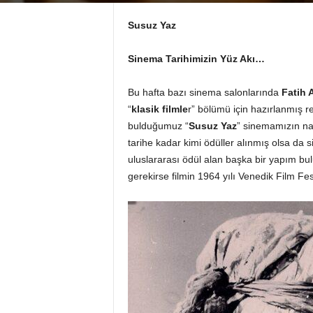
Susuz Yaz
Sinema Tarihimizin Yüz Akı…
Bu hafta bazı sinema salonlarında
Fatih 
“
klasik filmle
r” bölümü için hazırlanmış r
bulduğumuz “
Susuz Yaz
” sinemamızın na
tarihe kadar kimi ödüller alınmış olsa da
uluslararası ödül alan başka bir yapım bu
gerekirse filmin 1964 yılı Venedik Film Fe