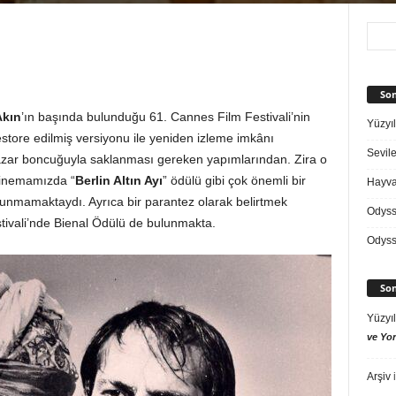
Son
Akın
’ın başında bulunduğu 61. Cannes Film Festivali’nin
Yüzyıl
estore edilmiş versiyonu ile yeniden izleme imkânı
Sevile
zar boncuğuyla saklanması gereken yapımlarından. Zira o
 sinemamızda “
Berlin Altın Ayı
” ödülü gibi çok önemli bir
Hayvan
lunmamaktaydı. Ayrıca bir parantez olarak belirtmek
Odys
stivali’nde Bienal Ödülü de bulunmakta.
Odys
Son
Yüzyıl
ve Yor
Arşiv
i