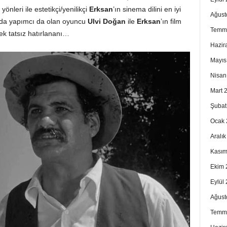
nleri ile estetikçi/yenilikçi
Erksan
’ın sinema dilini en iyi
Ağust
da yapımcı da olan oyuncu
Ulvi Doğan
ile
Erksan
’ın film
Temm
tek tatsız hatırlananı…
Hazir
Mayıs
Nisan
Mart 
Şubat
Ocak 
Aralı
Kasım
Ekim 
Eylül
Ağust
Temm