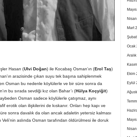
Hazir
Mayıs
Nisan
Mart 
Şubat
Ocak 
Aralı
Kasım
şler Hasan (
Ulvi Doğan
) ile Kocabaş Osman’ın (
Erol Taş
)
Ekim 
sman’ın arazisinde çıkan suyu tek başına sahiplenmek
Eylül
len Osman bu nedenle köylülerle ve bir süre sonra da
n’ın bu sırada sevdiği kız olan Bahar’ı (
Hülya Koçyiğit
)
Ağust
ni kaybeden Osman sadece köylülerle çatışmaz, aynı
Temm
if erotik olan ilişkilerini de kıskanır. Onları hep kapı ve
Hazir
süre sonra davalık da olan ancak adaletin yetersiz kalması
Mayıs
den Veli’nin aslında Osman tarafından öldürülmesi ile doruk
Nisan