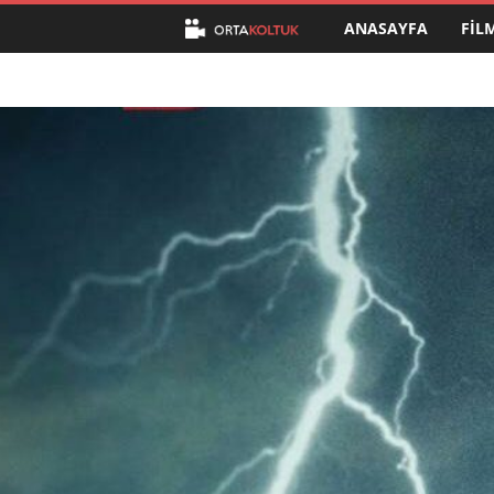
ANASAYFA
FIL
O
r
t
a
K
o
l
t
u
k