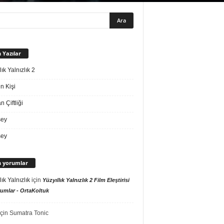
 Yazılar
lık Yalnızlık 2
n Kişi
 Çiftliği
sey
sey
 yorumlar
lık Yalnızlık
için
Yüzyıllık Yalnızlık 2 Film Eleştirisi
umlar - OrtaKoltuk
çin
Sumatra Tonic