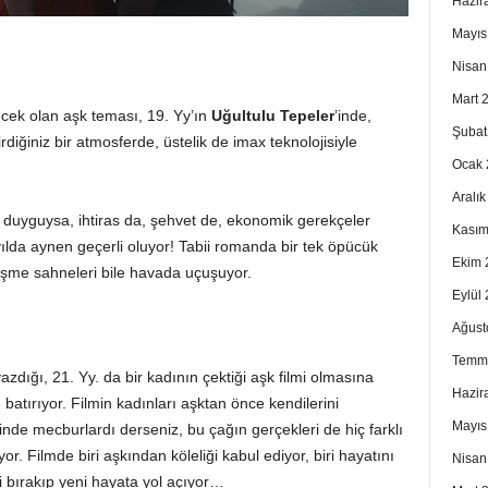
Hazir
Mayıs
Nisan
Mart 
ek olan aşk teması, 19. Yy’ın
Uğultulu Tepeler
’inde,
Şubat
rdiğiniz bir atmosferde, üstelik de imax teknolojisiyle
Ocak 
Aralı
 duyguysa, ihtiras da, şehvet de, ekonomik gerekçeler
Kasım
da aynen geçerli oluyor! Tabii romanda bir tek öpücük
Ekim 
şme sahneleri bile havada uçuşuyor.
Eylül
Ağust
Temm
yazdığı, 21. Yy. da bir kadının çektiği aşk filmi olmasına
Hazir
 batırıyor. Filmin kadınları aşktan önce kendilerini
Mayıs
nde mecburlardı derseniz, bu çağın gerçekleri de hiç farklı
. Filmde biri aşkından köleliği kabul ediyor, biri hayatını
Nisan
ni bırakıp yeni hayata yol açıyor…