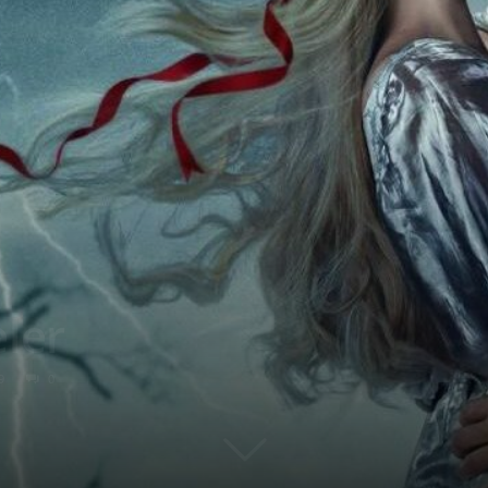
ler
9
0