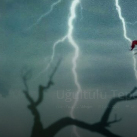
Uğultulu Tepe
Yazar:
Yazgülü Aldoğan
-
10 Şubat 2026
294