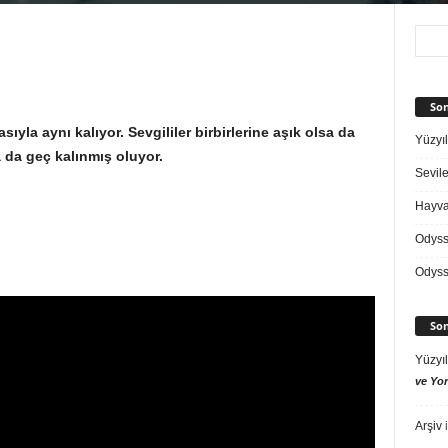
Son
ıyla aynı kalıyor. Sevgililer birbirlerine aşık olsa da
Yüzyıl
da geç kalınmış oluyor.
Sevile
Hayvan
Odys
Odys
Son
Yüzyıl
ve Yor
Arşiv
i