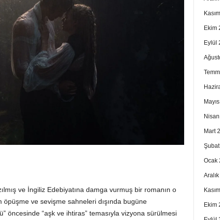
Kasım
Ekim 
Eylül
Ağust
Temm
Hazir
Mayıs
Nisan
Mart 
Şubat
Ocak 
Aralı
ılmış ve İngiliz Edebiyatına damga vurmuş bir romanın o
Kasım
ın öpüşme ve sevişme sahneleri dışında bugüne
Ekim 
” öncesinde “aşk ve ihtiras” temasıyla vizyona sürülmesi
Eylül