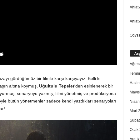
Ahlat 
Ahlat 
Odys
Arş
Ağust
Temm
yı gördüğümüz bir filmle karşı karşıyayız. Belli ki
Hazir
 taşın altına koymuş,
Uğultulu Tepeler
’den esinlenerek bir
Mayıs
duyurmuş, senaryoyu yazmış, filmi yönetmiş ve prodüksiyona
böyle bütün yönetmenler sadece kendi yazdıkları senaryoları
Nisan
ar!
Mart 
Şubat
Ocak 
Aralı