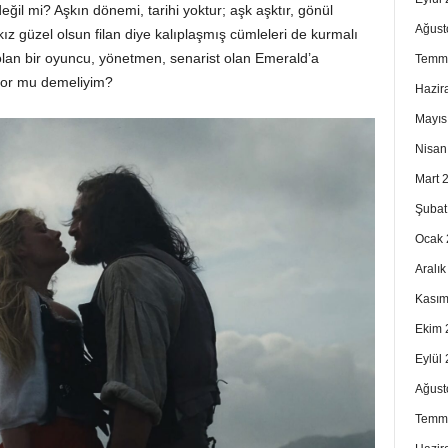
eğil mi? Aşkın dönemi, tarihi yoktur; aşk aşktır, gönül
Ağust
kız güzel olsun filan diye kalıplaşmış cümleleri de kurmalı
an bir oyuncu, yönetmen, senarist olan Emerald’a
Temm
yor mu demeliyim?
Hazir
Mayıs
Nisan
Mart 
Şubat
Ocak 
Aralı
Kasım
Ekim 
Eylül
Ağust
Temm