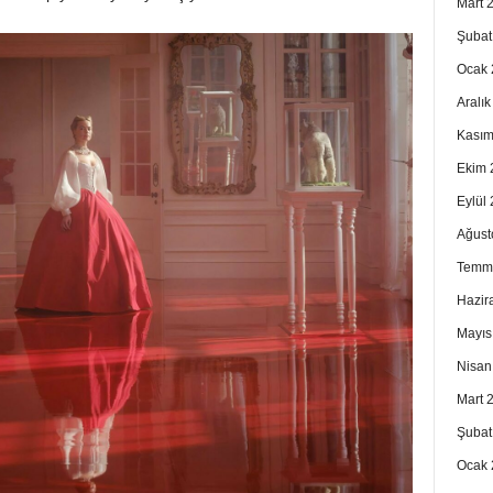
Mart 
Şubat
Ocak 
Aralı
Kasım
Ekim 
Eylül
Ağust
Temm
Hazir
Mayıs
Nisan
Mart 
Şubat
Ocak 