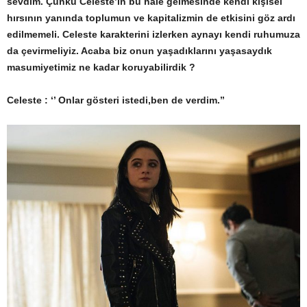
sevdim. Çünkü Celeste’in bu hâle gelmesinde kendi kişisel
hırsının yanında toplumun ve kapitalizmin de etkisini göz ardı
edilmemeli. Celeste karakterini izlerken aynayı kendi ruhumuza
da çevirmeliyiz. Acaba biz onun yaşadıklarını yaşasaydık
masumiyetimiz ne kadar koruyabilirdik ?
Celeste : ‘’ Onlar gösteri istedi,ben de verdim.’’