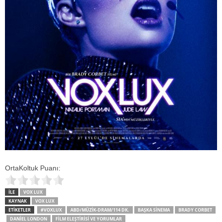
OrtaKoltuk Puanı:
İLE
VOX LUX
KAYNAK
VOX LUX
ETİKETLER
#VOXLUX
ABD/MÜZIK-DRAM/114 DK.
BAŞKA SİNEMA
BRADY CORBET
DANIEL LONDON
FILM ELEŞTIRISI VE YORUMLAR