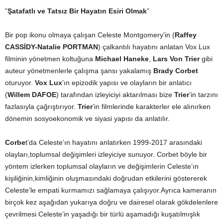
”
Şatafatlı ve Tatsız Bir Hayatın Esiri Olmak
”
Bir pop ikonu olmaya çalışan Celeste Montgomery’in (
Raffey
CASSİDY-Natalie PORTMAN
) çalkantılı hayatını anlatan Vox Lux
filminin yönetmen koltuğuna
Michael Haneke
,
Lars Von Trier
gibi
auteur yönetmenlerle çalışma şansı yakalamış
Brady Corbet
oturuyor.
Vox Lux
’ın epizodik yapısı ve olayların bir anlatıcı
(
Willem DAFOE
) tarafından izleyiciyi aktarılması bize
Trier
’in tarzını
fazlasıyla çağrıştırıyor.
Trier
’in filmlerinde karakterler ele alınırken
dönemin sosyoekonomik ve siyasi yapısı da anlatılır.
Corbe
t’da Celeste’ın hayatını anlatırken 1999-2017 arasındaki
olayları,toplumsal değişimleri izleyiciye sunuyor. Corbet böyle bir
yöntem izlerken toplumsal olayların ve değişimlerin Celeste’ın
kişiliğinin,kimliğinin oluşmasındaki doğrudan etkilerini göstererek
Celeste’le empati kurmamızı sağlamaya çalışıyor.Ayrıca kameranın
birçok kez aşağıdan yukarıya doğru ve dairesel olarak gökdelenlere
çevrilmesi Celeste’in yaşadığı bir türlü aşamadığı kuşatılmışlık