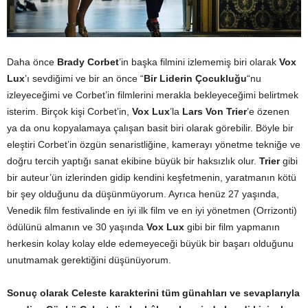
Daha önce
Brady Corbet
’in başka filmini izlememiş biri olarak
Vox
Lux
’ı sevdiğimi ve bir an önce “
Bir Liderin Çocukluğu
“nu
izleyeceğimi ve Corbet’in filmlerini merakla bekleyeceğimi belirtmek
isterim. Birçok kişi Corbet’in,
Vox Lux
’la
Lars Von Trier
’e özenen
ya da onu kopyalamaya çalışan basit biri olarak görebilir. Böyle bir
eleştiri Corbet’in özgün senaristliğine, kamerayı yönetme tekniğe ve
doğru tercih yaptığı sanat ekibine büyük bir haksızlık olur.
Trier
gibi
bir auteur’ün izlerinden gidip kendini keşfetmenin, yaratmanın kötü
bir şey olduğunu da düşünmüyorum. Ayrıca henüz 27 yaşında,
Venedik film festivalinde en iyi ilk film ve en iyi yönetmen (Orrizonti)
ödülünü almanın ve 30 yaşında
Vox Lux
gibi bir film yapmanın
herkesin kolay kolay elde edemeyeceği büyük bir başarı olduğunu
unutmamak gerektiğini düşünüyorum.
Sonuç olarak Celeste karakterini tüm günahları ve sevaplarıyla