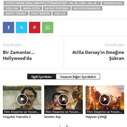
HTTPS://WWW.IMDB.COM/TITLE/TT5960374/?REF_=NV_SR_1?REF_=NV_SR_1
JENNIFER EHLE
JUDE LAW
MARIA DIZZIA
NATALIE PORTMAN
NATASSA ROMANOVA
RAFFEY CASSIDY
STACY MARTIN
VOX LUX
Önceki yazı
Sonraki yazı
Bir Zamanlar…
Atilla Dorsay’ın Emeğine
Hollywood’da
Şükran
İlgili İçerikler
Yazarın Diğer İçerikleri
Film Eleştirisi ve Yorumlar
Film Eleştirisi ve Yorumlar
Film Eleştirisi ve Yorumlar
Yüzyıllık Yalnızlık 2
Sevilen Kişi
Hayvan Çiftliği