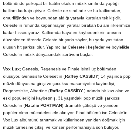
bölümünde psikopat bir katilin okulun müzik sınıfında yaptığı
katliam kadraja giriyor. Celeste de sınıftadır ve bu katliamdan;
omuriliğinden ve boynundan aldığı yarayla kurtulan tek kişidir.
Celeste’ın ruhunda kapanmayan yaralar bırakan bu anı iliklerimize
kadar hissediyoruz. Katliamda hayatını kaybedenlerin anısına
düzenlenen törende Celeste bir şarkı söyler, bu şarkı yas tutan
ulusun hit şarkısı olur. Yapımcılar Celesete’ı keşfeder ve böylelikle
Celeste’ın müzik dünyasındaki serüveni başlar.
Vox Lux
; Genesis, Regenesis ve Finale isimli üç bölümden
oluşuyor. Genesis’te Celeset’ın (
Raffey CASSİDY
) 14 yaşında pop
müzik dünyasına girişi ve çocuksu masumiyetini kaybedişi,
Regenesis’te, Albertine (
Raffey CASSİDY
) adında bir kızı olan ve
eski popülerliğini kaybetmiş, 31 yaşındaki pop müzik şarkıcısı
Celeste’ın (
Natalie PORTMAN
) dramatik çöküşü ve yeniden
popüler olma mücadelesi ele alınıyor. Final bölümü ise Celeste’in
Vox Lux albümünü tanıtmak ve küllerinden yeniden doğmak için
müzik turnesine çıkışı ve konser performansıyla son buluyor.