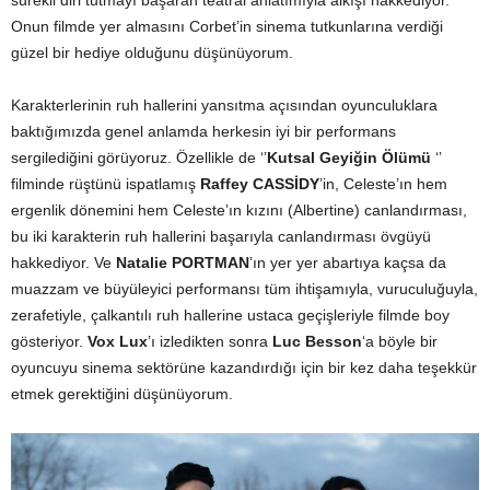
sürekli diri tutmayı başaran teatral anlatımıyla alkışı hakkediyor.
Onun filmde yer almasını Corbet’in sinema tutkunlarına verdiği
güzel bir hediye olduğunu düşünüyorum.
Karakterlerinin ruh hallerini yansıtma açısından oyunculuklara
baktığımızda genel anlamda herkesin iyi bir performans
sergilediğini görüyoruz. Özellikle de ‘’
Kutsal Geyiğin Ölümü
‘’
filminde rüştünü ispatlamış
Raffey CASSİDY
’in, Celeste’ın hem
ergenlik dönemini hem Celeste’ın kızını (Albertine) canlandırması,
bu iki karakterin ruh hallerini başarıyla canlandırması övgüyü
hakkediyor. Ve
Natalie PORTMAN
’ın yer yer abartıya kaçsa da
muazzam ve büyüleyici performansı tüm ihtişamıyla, vuruculuğuyla,
zerafetiyle, çalkantılı ruh hallerine ustaca geçişleriyle filmde boy
gösteriyor.
Vox Lux
’ı izledikten sonra
Luc Besson
‘a böyle bir
oyuncuyu sinema sektörüne kazandırdığı için bir kez daha teşekkür
etmek gerektiğini düşünüyorum.