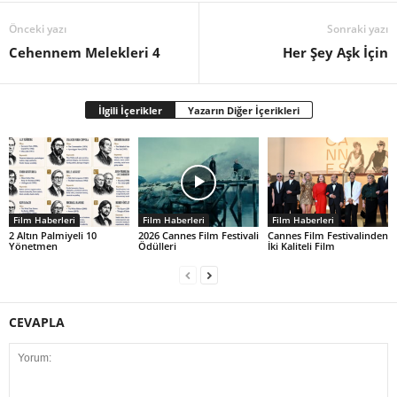
Önceki yazı
Sonraki yazı
Cehennem Melekleri 4
Her Şey Aşk İçin
İlgili İçerikler
Yazarın Diğer İçerikleri
Film Haberleri
Film Haberleri
Film Haberleri
2 Altın Palmiyeli 10
2026 Cannes Film Festivali
Cannes Film Festivalinden
Yönetmen
Ödülleri
İki Kaliteli Film
CEVAPLA