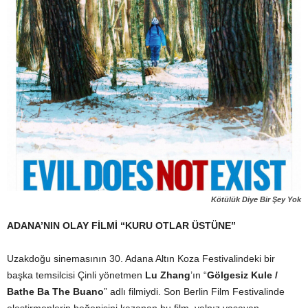
Kötülük Diye Bir Şey Yok
ADANA’NIN OLAY FİLMİ “KURU OTLAR ÜSTÜNE”
Uzakdoğu sinemasının 30. Adana Altın Koza Festivalindeki bir
başka temsilcisi Çinli yönetmen
Lu Zhang
’ın “
Gölgesiz Kule /
Bathe Ba The Buano
” adlı filmiydi. Son Berlin Film Festivalinde
eleştirmenlerin beğenisini kazanan bu film, yalnız yaşayan