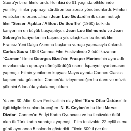
Saura’yı birer filmle andı. Her ikisi de 91 yaşında ettiklerinde
yenilikçi filmler yapmayı sürdüren benzersiz yönetmenlerdi. Filmleri
ve sözleri referans alınan
Jean-Luc Godard
’ın ilk uzun metrajlı
filmi “
Serseri Aşıklar / A Bout De Souffle
” (1960) belki de
kariyerinin en büyük başyapıtıydı.
Jean-Luc Belmondo
ve
Jean
Seberg
’in kariyerlerinin başında yıldızlaştıkları bu ikonik film
Fransız Yeni Dalga Akımına başlama vuruşu yapmasıyla ünlendi.
Carlos Saura
1983 Cannes Film Festivalinde 2 ödül kazanan
“
Carmen
” filmini
Georges Bizet
’nin
Prosper Merime
’nin aynı adlı
novelasından operaya dönüştürdüğü eserin İspanyol uyarlamasını
yapmıştı. Filmin yenilenen kopyası Mayıs ayında Cannes Clasics
kapsımında gösterildi. Cannes’da izleyemediğim bu dans ve müzik
şölenini Adana’da yakalamış oldum.
Yazımı 30. Altın Koza Festivali’nin olay filmi “
Kuru Otlar Üstüne
” ile
ilgili bilgilerle sonlandıracağım.
N. B. Ceylan
’ın bu filmi
Merve
Dizdar
’ı Cannes’ın En İyi Kadın Oyuncusu ve bu festivalde ödül
alan ilk Türk kadın sanatçısı yapmıştı. Film festivalde 22 eylül cuma
günü aynı anda 5 salonda gösterildi. Filmin 300 tl (ve üst