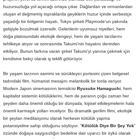
huzursuzluğa yol açacağı ortaya çıkar. Dağlardan ve ormanlardan
oluşan el değmemiş topraklarda geyiklerin huzur içinde serbestçe
yaşadığı bir bölgenin hayatı, Tokyo şirketi Playmode’un yakında
gelişiyle bozulmak üzeredir. Gelenlerin uyumsuz niyetleri, hem
doğa platosundaki ekolojik dengeyi, hem de yaşam tarzlarını
tehlikeye atıyor ve sonrasında Takumi’nin hayatını derinden
etkiliyor. Bunun farkına varan şirket Takumi’yi yanına çekmek için
kendisine bekçi olarak iş teklifi götürüyor.
Bir yaşam tarzının samimi ve sürükleyici portesini çizen belgesel
tadındaki film, hümanist mesajını melankolik bir tonla veriyor.
Modern Japon sinemasının temsilcisi
Ryusuke Hamaguchi
, hem
kapitalist sistemin kötülüklerini, hem de paranın çoğu zaman her
şeyden daha önemli olduğu bir dünyada, kişisel etkileşmelerin hala
önemli karmaşık yolları inceliyor. Bu dramatik gerilim filmi, ekolojik
bir şeytan meditasyonu olarak herkesin kötülük yapma
potansiyeline sahip olduğunu söylüyor. “
Kötülük Diye Bir Şey Yok
”
özünde doğaya saygısızlığın bedeline dair uyarıcı bir öykü olarak