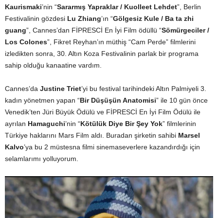
Kaurismaki
’nin “
Sararmış Yapraklar / Kuolleet Lehdet
”, Berlin
Festivalinin gözdesi
Lu Zhiang
’ın “
Gölgesiz Kule / Ba ta zhi
guang
”, Cannes’dan FİPRESCİ En İyi Film ödüllü “
Sömürgeciler /
Los Colones
”, Fikret Reyhan’ın müthiş “Cam Perde” filmlerini
izledikten sonra, 30. Altın Koza Festivalinin parlak bir programa
sahip olduğu kanaatine vardım.
Cannes’da
Justine Triet
’yi bu festival tarihindeki Altın Palmiyeli 3.
kadın yönetmen yapan “
Bir Düşüşün Anatomisi
” ile 10 gün önce
Venedik’ten Jüri Büyük Ödülü ve FİPRESCİ En İyi Film Ödülü ile
ayrılan
Hamaguchi
’nin “
Kötülük Diye Bir Şey Yok
” filmlerinin
Türkiye haklarını Mars Film aldı. Buradan şirketin sahibi
Marsel
Kalvo
’ya bu 2 müstesna filmi sinemaseverlere kazandırdığı için
selamlarımı yolluyorum.