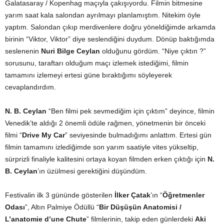
Galatasaray / Kopenhag maçıyla çakışıyordu. Filmin bitmesine
yarım saat kala salondan ayrılmayı planlamıştım. Nitekim öyle
yaptım. Salondan çıkıp merdivenlere doğru yöneldiğimde arkamda
birinin “Viktor, Viktor” diye seslendiğini duydum. Dönüp baktığımda
seslenenin
Nuri Bilge Ceylan
olduğunu gördüm. “Niye çıktın ?”
sorusunu, taraftarı olduğum maçı izlemek istediğimi, filmin
tamamını izlemeyi ertesi güne bıraktığımı söyleyerek
cevaplandırdım.
N. B. Ceylan
“Ben filmi pek sevmediğim için çıktım” deyince, filmin
Venedik’te aldığı 2 önemli ödüle rağmen, yönetmenin bir önceki
filmi “
Drive My Car
” seviyesinde bulmadığımı anlattım. Ertesi gün
filmin tamamını izlediğimde son yarım saatiyle vites yükseltip,
sürprizli finaliyle kalitesini ortaya koyan filmden erken çıktığı için
N.
B. Ceylan
’ın üzülmesi gerektiğini düşündüm.
Festivalin ilk 3 gününde gösterilen
İlker Çatak
’ın “
Öğretmenler
Odası
”, Altın Palmiye Ödüllü “
Bir Düşüşün Anatomisi /
L’anatomie d’une Chute
” filmlerinin, takip eden günlerdeki
Aki