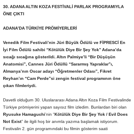
30. ADANA ALTIN KOZA FESTİVALİ PARLAK PROGRAMIYLA
ÖNE ÇIKTI
ADANA’DA TÜRKİYE PRÖMİYERLERİ
Venedik Film Festivali’nin Jüri Büyük Ödülü ve FİPRESCİ En
İyi Film Ödülü sahibi “Kötülük Diye Bir Şey Yok” Adana’da
sıcağı sıcağına gösterildi. Altın Palmiye’li “Bir Düşüşün
Anatomisi”, Cannes Jüri Ödüllü “Sararmış Yapraklar”ı,
Almanya’nın Oscar adayı “Öğretmenler Odası”, Fikret
Reyhan’ın “Cam Perde”si zengin festival programının öne
çıkan filmleriydi.
Davetli olduğum 30. Uluslararası Adana Altın Koza Film Festivalinde
Türkiye prömiyerini yapan sayısız film izledim. Bunlardan biri olan
Ryusuke Hamaguchi
’nin “
Kötülük Diye Bir Şey Yok / Evil Does
Not Exist
” ile ilgili hoş bir anımla yazıma başlamak istiyorum.
Festivalin 2. gün programındaki bu filmin gösterim saati