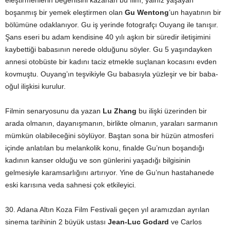
boşanmış bir yemek eleştirmen olan
Gu Wentong
’un hayatının bir
bölümüne odaklanıyor. Gu iş yerinde fotografçı Ouyang ile tanışır.
Şans eseri bu adam kendisine 40 yılı aşkın bir süredir iletişimini
kaybettiği babasının nerede olduğunu söyler. Gu 5 yaşındayken
annesi otobüste bir kadını taciz etmekle suçlanan kocasını evden
kovmuştu. Ouyang’ın teşvikiyle Gu babasıyla yüzleşir ve bir baba-
oğul ilişkisi kurulur.
Filmin senaryosunu da yazan
Lu Zhang
bu ilişki üzerinden bir
arada olmanın, dayanışmanın, birlikte olmanın, yaraları sarmanın
mümkün olabileceğini söylüyor. Baştan sona bir hüzün atmosferi
içinde anlatılan bu melankolik konu, finalde Gu’nun boşandığı
kadının kanser olduğu ve son günlerini yaşadığı bilgisinin
gelmesiyle karamsarlığını artırıyor. Yine de Gu’nun hastahanede
eski karısına veda sahnesi çok etkileyici.
30. Adana Altın Koza Film Festivali geçen yıl aramızdan ayrılan
sinema tarihinin 2 büyük ustası
Jean-Luc Godard
ve Carlos