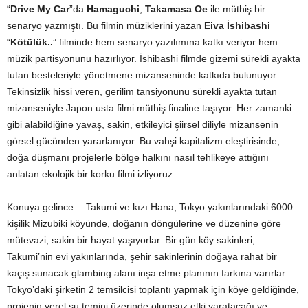
“
Drive My Car
”da
Hamaguchi
,
Takamasa Oe
ile müthiş bir
senaryo yazmıştı. Bu filmin müziklerini yazan
Eiva İshibashi
“
Kötülük..
” filminde hem senaryo yazılımına katkı veriyor hem
müzik partisyonunu hazırlıyor. İshibashi filmde gizemi sürekli ayakta
tutan besteleriyle yönetmene mizanseninde katkıda bulunuyor.
Tekinsizlik hissi veren, gerilim tansiyonunu sürekli ayakta tutan
mizanseniyle Japon usta filmi müthiş finaline taşıyor. Her zamanki
gibi alabildiğine yavaş, sakin, etkileyici şiirsel diliyle mizansenin
görsel gücünden yararlanıyor. Bu vahşi kapitalizm eleştirisinde,
doğa düşmanı projelerle bölge halkını nasıl tehlikeye attığını
anlatan ekolojik bir korku filmi izliyoruz.
Konuya gelince… Takumi ve kızı Hana, Tokyo yakınlarındaki 6000
kişilik Mizubiki köyünde, doğanın döngülerine ve düzenine göre
mütevazi, sakin bir hayat yaşıyorlar. Bir gün köy sakinleri,
Takumi’nin evi yakınlarında, şehir sakinlerinin doğaya rahat bir
kaçış sunacak glambing alanı inşa etme planının farkına varırlar.
Tokyo’daki şirketin 2 temsilcisi toplantı yapmak için köye geldiğinde,
projenin yerel su temini üzerinde olumsuz etki yaratacağı ve