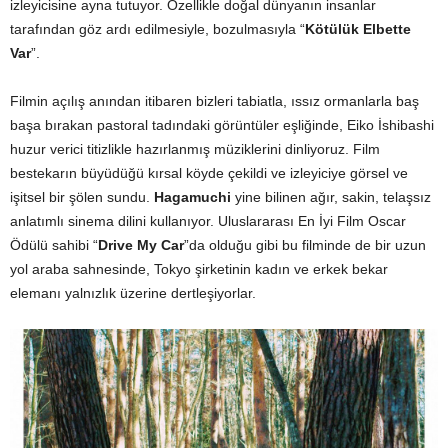
izleyicisine ayna tutuyor. Özellikle doğal dünyanın insanlar
tarafından göz ardı edilmesiyle, bozulmasıyla “
Kötülük Elbette
Var
”.
Filmin açılış anından itibaren bizleri tabiatla, ıssız ormanlarla baş
başa bırakan pastoral tadındaki görüntüler eşliğinde, Eiko İshibashi
huzur verici titizlikle hazırlanmış müziklerini dinliyoruz. Film
bestekarın büyüdüğü kırsal köyde çekildi ve izleyiciye görsel ve
işitsel bir şölen sundu.
Hagamuchi
yine bilinen ağır, sakin, telaşsız
anlatımlı sinema dilini kullanıyor. Uluslararası En İyi Film Oscar
Ödülü sahibi “
Drive My Car
”da olduğu gibi bu filminde de bir uzun
yol araba sahnesinde, Tokyo şirketinin kadın ve erkek bekar
elemanı yalnızlık üzerine dertleşiyorlar.