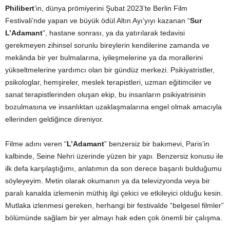
Philibert
’in, dünya prömiyerini Şubat 2023’te Berlin Film
Festivali’nde yapan ve büyük ödül Altın Ayı’yıyı kazanan “
Sur
L’Adamant
”, hastane sonrası, ya da yatırılarak tedavisi
gerekmeyen zihinsel sorunlu bireylerin kendilerine zamanda ve
mekânda bir yer bulmalarına, iyileşmelerine ya da morallerini
yükseltmelerine yardımcı olan bir gündüz merkezi. Psikiyatristler,
psikologlar, hemşireler, meslek terapistleri, uzman eğitimciler ve
sanat terapistlerinden oluşan ekip, bu insanların psikiyatrisinin
bozulmasına ve insanlıktan uzaklaşmalarına engel olmak amacıyla
ellerinden geldiğince direniyor.
Filme adını veren “
L’Adamant
” benzersiz bir bakımevi, Paris’in
kalbinde, Seine Nehri üzerinde yüzen bir yapı. Benzersiz konusu ile
ilk defa karşılaştığımı, anlatımın da son derece başarılı bulduğumu
söyleyeyim. Metin olarak okumanın ya da televizyonda veya bir
paralı kanalda izlemenin müthiş ilgi çekici ve etkileyici olduğu kesin.
Mutlaka izlenmesi gereken, herhangi bir festivalde “belgesel filmler”
bölümünde sağlam bir yer almayı hak eden çok önemli bir çalışma.