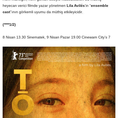
heyecan verici filmde yazar yönetmen
Lila Avilés
’in “
ensemble
cast
”ının görkemli uyumu da müthiş etkileyicidir.
(****1/2)
8 Nisan 13.30 Sinematek, 9 Nisan Pazar 19.00 Cinewam City’s 7