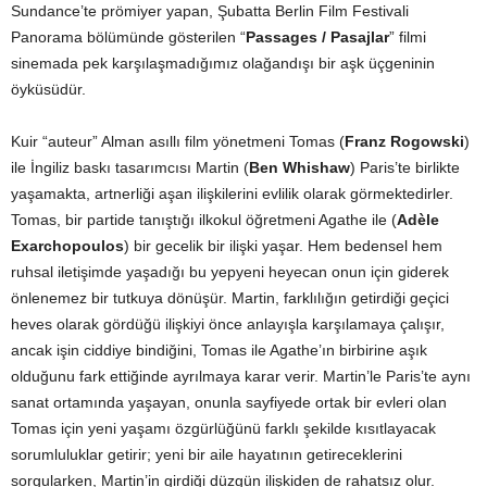
Sundance’te prömiyer yapan, Şubatta Berlin Film Festivali
Panorama bölümünde gösterilen “
Passages / Pasajlar
” filmi
sinemada pek karşılaşmadığımız olağandışı bir aşk üçgeninin
öyküsüdür.
Kuir “auteur” Alman asıllı film yönetmeni Tomas (
Franz Rogowski
)
ile İngiliz baskı tasarımcısı Martin (
Ben Whishaw
) Paris’te birlikte
yaşamakta, artnerliği aşan ilişkilerini evlilik olarak görmektedirler.
Tomas, bir partide tanıştığı ilkokul öğretmeni Agathe ile (
Adèle
Exarchopoulos
) bir gecelik bir ilişki yaşar. Hem bedensel hem
ruhsal iletişimde yaşadığı bu yepyeni heyecan onun için giderek
önlenemez bir tutkuya dönüşür. Martin, farklılığın getirdiği geçici
heves olarak gördüğü ilişkiyi önce anlayışla karşılamaya çalışır,
ancak işin ciddiye bindiğini, Tomas ile Agathe’ın birbirine aşık
olduğunu fark ettiğinde ayrılmaya karar verir. Martin’le Paris’te aynı
sanat ortamında yaşayan, onunla sayfiyede ortak bir evleri olan
Tomas için yeni yaşamı özgürlüğünü farklı şekilde kısıtlayacak
sorumluluklar getirir; yeni bir aile hayatının getireceklerini
sorgularken, Martin’in girdiği düzgün ilişkiden de rahatsız olur.