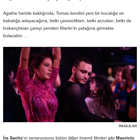
Agathe hamile kaldığında, Tomas kendini yeni bir kocalığa ve
babalığa adayacağına, belki çaresizlikten, belki arzudan, belki de
kıskançlıktan çareyi yeniden Martin’in yatağına girmekte
bulacaktır…
PASAJLAR
İra Sachs
’ın senaryosunu bütün diğer önemli filmleri gibi
Mauricio