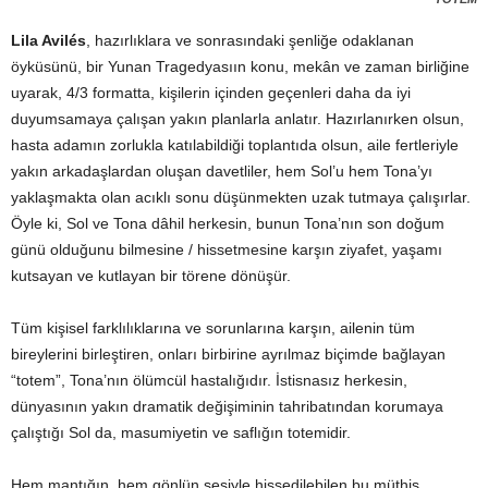
Lila Avilés
, hazırlıklara ve sonrasındaki şenliğe odaklanan
öyküsünü, bir Yunan Tragedyasıın konu, mekân ve zaman birliğine
uyarak, 4/3 formatta, kişilerin içinden geçenleri daha da iyi
duyumsamaya çalışan yakın planlarla anlatır. Hazırlanırken olsun,
hasta adamın zorlukla katılabildiği toplantıda olsun, aile fertleriyle
yakın arkadaşlardan oluşan davetliler, hem Sol’u hem Tona’yı
yaklaşmakta olan acıklı sonu düşünmekten uzak tutmaya çalışırlar.
Öyle ki, Sol ve Tona dâhil herkesin, bunun Tona’nın son doğum
günü olduğunu bilmesine / hissetmesine karşın ziyafet, yaşamı
kutsayan ve kutlayan bir törene dönüşür.
Tüm kişisel farklılıklarına ve sorunlarına karşın, ailenin tüm
bireylerini birleştiren, onları birbirine ayrılmaz biçimde bağlayan
“totem”, Tona’nın ölümcül hastalığıdır. İstisnasız herkesin,
dünyasının yakın dramatik değişiminin tahribatından korumaya
çalıştığı Sol da, masumiyetin ve saflığın totemidir.
Hem mantığın, hem gönlün sesiyle hissedilebilen bu müthiş