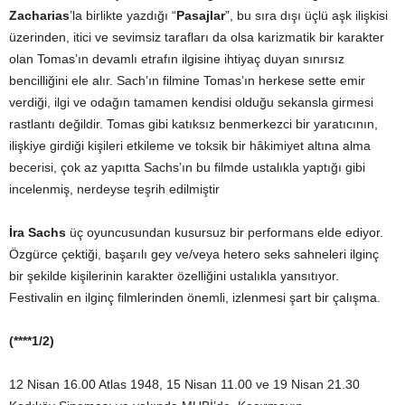
Zacharias
’la birlikte yazdığı “
Pasajlar
”, bu sıra dışı üçlü aşk ilişkisi
üzerinden, itici ve sevimsiz tarafları da olsa karizmatik bir karakter
olan Tomas’ın devamlı etrafın ilgisine ihtiyaç duyan sınırsız
bencilliğini ele alır. Sach’ın filmine Tomas’ın herkese sette emir
verdiği, ilgi ve odağın tamamen kendisi olduğu sekansla girmesi
rastlantı değildir. Tomas gibi katıksız benmerkezci bir yaratıcının,
ilişkiye girdiği kişileri etkileme ve toksik bir hâkimiyet altına alma
becerisi, çok az yapıtta Sachs’ın bu filmde ustalıkla yaptığı gibi
incelenmiş, nerdeyse teşrih edilmiştir
İra Sachs
üç oyuncusundan kusursuz bir performans elde ediyor.
Özgürce çektiği, başarılı gey ve/veya hetero seks sahneleri ilginç
bir şekilde kişilerinin karakter özelliğini ustalıkla yansıtıyor.
Festivalin en ilginç filmlerinden önemli, izlenmesi şart bir çalışma.
(****1/2)
12 Nisan 16.00 Atlas 1948, 15 Nisan 11.00 ve 19 Nisan 21.30