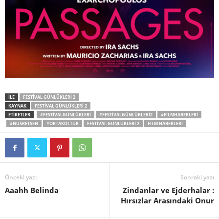
İLE
FESTIVAL GÜNLÜKLERI 2
KAYNAK
FESTIVAL GÜNLÜKLERI 2
ETİKETLER
#FESTIVALGÜNLÜKLERI
#FESTIVALGÜNLÜKLERI2
#FILMHABERLERI
#NUSRETŞEN
#ORTAKOLTUK
FESTIVAL GÜNLÜKLERI 2
FILM HABERLERI
Önceki yazı
Sonraki yazı
Aaahh Belinda
Zindanlar ve Ejderhalar :
Hırsızlar Arasındaki Onur