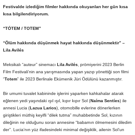
Festivalde izlediğim filmler hakkında okuyanları her gün kısa
kısa bilgilendiriyorum.
“TÓTEM / TOTEM”
“Ölüm hakkında düşünmek hayat hakkında düşünmektir” –
Lila Avilés
Meksikalı “auteur” sinemacı
Lila Avilés
, prömiyerini 2023 Berlin
Film Festivali’nin ana yarışmasında yapan yazıp yönettiği son filmi
“
Totem
” ile 2023 Berlinale Ekümenik Jüri Ödülünü kazanmıştır.
Bir umumi tuvalet kabininde işlerini yaparken kahkahalar atarak
eğlenen yedi yaşındaki ışıl ışıl, kıpır kıpır Sol (
Naíma Sentíes
) ile
annesi Lucia (
Lazua Larios
), otomobille evlerine dönerlerken
giriştikleri müthiş keyifli “dilek tutma” muhabbetinde Sol, kızının
dileğinin ne olduğunu soran annesine “babamın ölmemesini diledim
der”. Lucia’nın yüz ifadesindeki minimal değişiklik, ailenin Sol’un