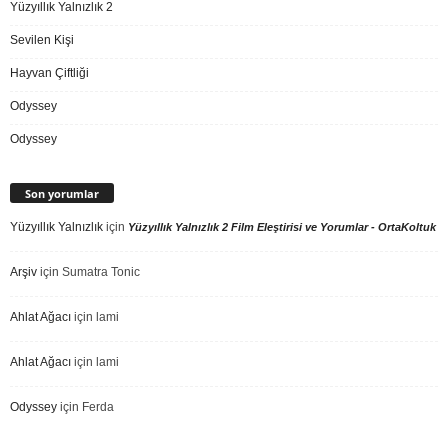
Yüzyıllık Yalnızlık 2
Sevilen Kişi
Hayvan Çiftliği
Odyssey
Odyssey
Son yorumlar
Yüzyıllık Yalnızlık
için
Yüzyıllık Yalnızlık 2 Film Eleştirisi ve Yorumlar - OrtaKoltuk
Arşiv
için
Sumatra Tonic
Ahlat Ağacı
için
lami
Ahlat Ağacı
için
lami
Odyssey
için
Ferda