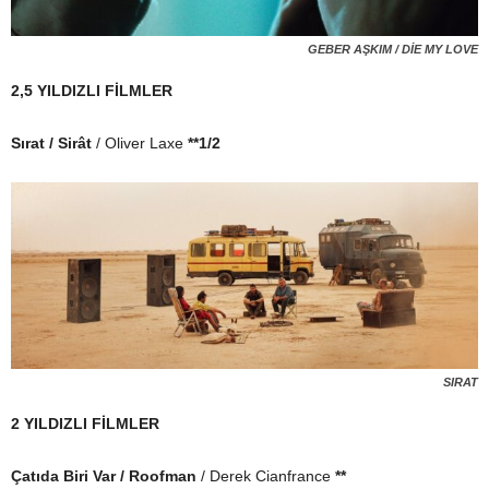
GEBER AŞKIM / DİE MY LOVE
2,5 YILDIZLI FİLMLER
Sırat / Sirât
/ Oliver Laxe
**1/2
SIRAT
2 YILDIZLI FİLMLER
Çatıda Biri Var / Roofman
/ Derek Cianfrance
**