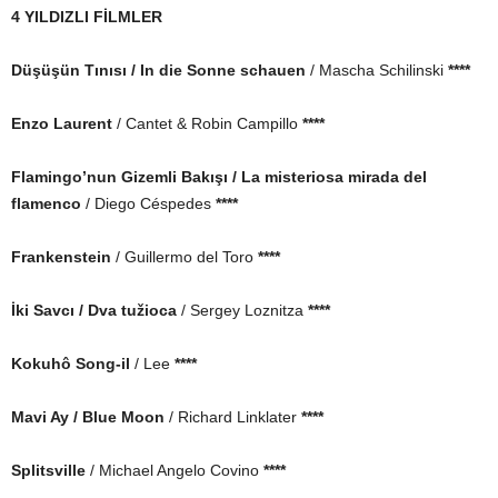
4 YILDIZLI FİLMLER
Düşüşün Tınısı
/ In die Sonne schauen
/ Mascha Schilinski
****
Enzo Laurent
/ Cantet & Robin Campillo
****
Flamingo’nun Gizemli Bakışı
/ La misteriosa mirada del
flamenco
/ Diego Céspedes
****
Frankenstein
/ Guillermo del Toro
****
İki Savcı / Dva tužioca
/ Sergey Loznitza
****
Kokuhô Song-il
/ Lee
****
Mavi Ay / Blue Moon
/ Richard Linklater
****
Splitsville
/ Michael Angelo Covino
****