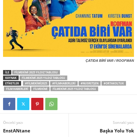
ÇATIDA BİRİ VAR / ROOFMAN
İLE
FILMEKIMI 2025 YILDIZ TABLOSU
KAYNAK
FILMEKIMI 2025 YILDIZ TABLOSU
ETİKETLER
#FILMEKIMI2025
#FILMHABERLERI
#NUSRETŞEN
#ORTAKOLTUK
FILM HABERLERI
FILMEKIMI
FILMEKIMI 2025 YILDIZ TABLOSU
Önceki yazı
Sonraki yazı
EnstANtane
Başka Yolu Yok