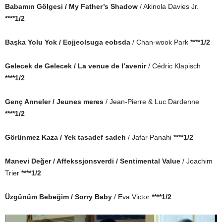
Babamın Gölgesi
/ My Father’s Shadow
/ Akinola Davies Jr.
****1/2
Başka Yolu Yok
/ Eojjeolsuga eobsda
/ Chan-wook Park
****1/2
Gelecek de Gelecek
/ La venue de l’avenir
/ Cédric Klapisch
****1/2
Genç Anneler / Jeunes meres
/ Jean-Pierre & Luc Dardenne
****1/2
Görünmez Kaza / Yek tasadef sadeh
/ Jafar Panahi
****1/2
Manevi Değer / Affekssjonsverdi / Sentimental Value
/ Joachim
Trier
****1/2
Üzgünüm Bebeğim
/ Sorry Baby
/ Eva Victor
****1/2