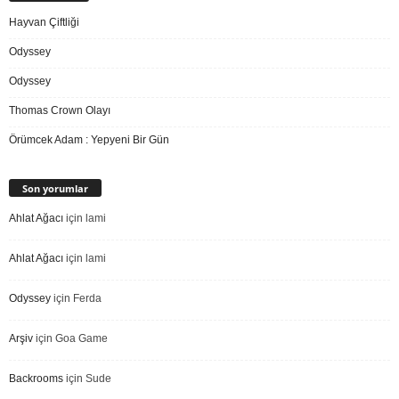
Hayvan Çiftliği
Odyssey
Odyssey
Thomas Crown Olayı
Örümcek Adam : Yepyeni Bir Gün
Son yorumlar
Ahlat Ağacı
için
lami
Ahlat Ağacı
için
lami
Odyssey
için
Ferda
Arşiv
için
Goa Game
Backrooms
için
Sude