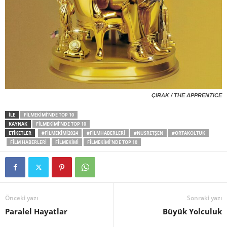
ÇIRAK / THE APPRENTICE
İLE
FILMEKIMI’NDE TOP 10
KAYNAK
FILMEKIMI’NDE TOP 10
ETİKETLER
#FILMEKIMI2024
#FILMHABERLERI
#NUSRETŞEN
#ORTAKOLTUK
FILM HABERLERI
FILMEKIMI
FILMEKIMI’NDE TOP 10
Önceki yazı
Sonraki yazı
Paralel Hayatlar
Büyük Yolculuk