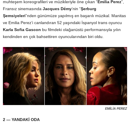
muhteşem koreografileri ve müzikleriyle öne çıkan “
Emilia Perez
”,
Fransız sinemasında
Jacques Démy
’nin “
Şerburg
Şemsiyeleri
”nden günümüze yapılmış en başarılı müzikal. Manitas
ve Emilia Perez’i canlandıran 52 yaşındaki İspanyol trans oyuncu
Karla Sofia Gascon
bu filmdeki olağanüstü performansıyla yılın
kendinden en çok bahsettiren oyuncularından biri oldu.
EMİLİA PEREZ
2 — YANDAKİ ODA