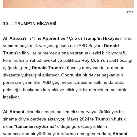
AİLE
10 — TRUMP’IN HİKAYESİ
Ali Abbasi
’nin “
The Apprentice / Çırak / Trump’ın Hikayesi
” filmi,
yeniden başkanlık yarışına girişen eski ABD Başlanı
Donald
Trump
’ın ilk yıllarını mercek altına yatıran etkileyici bir biyografi.
Film, nüfuzlu Yahudi avukat ve politikacı
Roy Cohn
’un akıl hocalığı
ışığında, genç
Donald Trump
’ın önce iş dünyasında, ardından
siyasette yükselişini anlatıyor. Oportünist bir devlet başkanının
portresini çizen film, ABD güç mekanizmasının kalbine dalarak,
geleceğin başkanını karanlık ve etkileyici bir mercekten bakarak
inceliyor.
Ali Abbasi
elindeki zengin malzemeli senaryoyu sürükleyici bir
sinema diliyle perdeye aktarıyor. Mayıs 2024’te
Trump
’ın hukuk
ekibi, “
tamamen uydurma
” olduğu gerekçesiyle filmin
yapımcılarına bir yürütmeyi durdurma emri gönderirken,
Abbasi