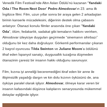
Venedik Film Festivali’nde Altın Aslan Ödülü’nü kazanan “
Yandaki
Oda / The Room Next Door
”
Pedro Almodovar
’ın 23. ama ilk
İngilizce filmi. Film, uzun yıllar sonra bir araya gelen 2 arkadaştan
birinin kanserle mücadelesini, diğerinin destek olma çabasını
anlatıyor. Ötanazi konulu filmler arasında öne çıkan “
Yandaki
Oda
”, ölüm, fedakarlık, sadakat gibi temaların hakkını verirken,
Almodovar izleyiciye duyguları geçirmede “sinemanın sihirbazı”
olduğunu bir kez daha doğruluyor. Görkemli performanslar çıkaran
2 başrol oyuncusu
Tilda Swinton
ve
Juliane Moore
’a ödülünü
ithaf eden İspanyol sanatçı, duygusallık tuzağına düşmeden
ötanazinin çaresiz bir insanın hakkı olduğunu savunuyor.
Film, kızına iyi anneliği beceremediğini itiraf eden bir anne ile
iltişimsizlik yaşadığı dargın ve kin dolu kızının öyküsünü de, ana
öyküye paralel olarak işliyor.
Almodovar
, ölmeye karar veren bir
insanın kafasındaki düşünce kalıplarını senaryosunda mükemmel
detaylar eşliğinde işliyor.