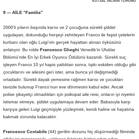
KUTSAL İNCİRİN TOHUMU
9 — AİLE “Familia”
2000’li yıların başında karısı ve 2 çocuğuna sürekli şiddet
uygulayan, dokunduğu herşeyi zehirleyen Franco ile faşist çetelerin
kurbanı olan oğlu Luigi’nin gerçek hayattan alınan öyküsünü
anlatıyor. Bu rolde
Francesco Gheghi
Venedik’in Ufuklar
Bölümü’nde En İyi Erkek Oyuncu Ödülünü kazandı. Sürekli suç
işleyen Franco 10 yıl hapis yattıktan sonra, tıpkı eskiden olduğu gibi
çocuklarını ve ailesini geri ister, ama bunca yıl değişmediği
ortadadır. Sürekli dayak yemesine rağmen karısı ve çocukları
tavizde bulunup Franco’nun eve dönmesini kabul eder. Ancak
polise şikayetçi olmadıkları için psikopat aile reisi, onların iyi niyetini
istismar etmeye, şiddet uygulamaya devam eder. Babasıyla karşı
karşıya gelen Luigi geçmişiyle yüzleşmek, kendi haline ve hayatına
bakmak zorunda kalacaktır.
Francesco Costabile
(44) gerilim dozunu hiç düşürmediği filminde
etkileyici mizanseniyle, yaklaşan felakete bizleri adım adım