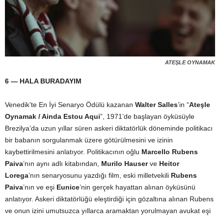
ATEŞLE OYNAMAK
6 — HALA BURADAYIM
Venedik’te En İyi Senaryo Ödülü kazanan
Walter Salles
’in “
Ateşle
Oynamak / Ainda Estou Aqui
”, 1971’de başlayan öyküsüyle
Brezilya’da uzun yıllar süren askeri diktatörlük döneminde politikacı
bir babanın sorgulanmak üzere götürülmesini ve izinin
kaybettirilmesini anlatıyor. Politikacının oğlu
Marcello Rubens
Paiva
’nın aynı adlı kitabından,
Murilo Hauser
ve
Heitor
Lorega
’nın senaryosunu yazdığı film, eski milletvekili
Rubens
Paiva
’nın ve eşi
Eunice
’nin gerçek hayattan alınan öyküsünü
anlatıyor. Askeri diktatörlüğü eleştirdiği için gözaltına alınan Rubens
ve onun izini umutsuzca yıllarca aramaktan yorulmayan avukat eşi