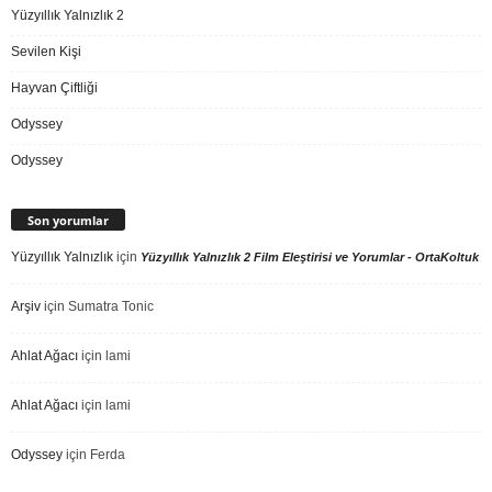
Yüzyıllık Yalnızlık 2
Sevilen Kişi
Hayvan Çiftliği
Odyssey
Odyssey
Son yorumlar
Yüzyıllık Yalnızlık
için
Yüzyıllık Yalnızlık 2 Film Eleştirisi ve Yorumlar - OrtaKoltuk
Arşiv
için
Sumatra Tonic
Ahlat Ağacı
için
lami
Ahlat Ağacı
için
lami
Odyssey
için
Ferda