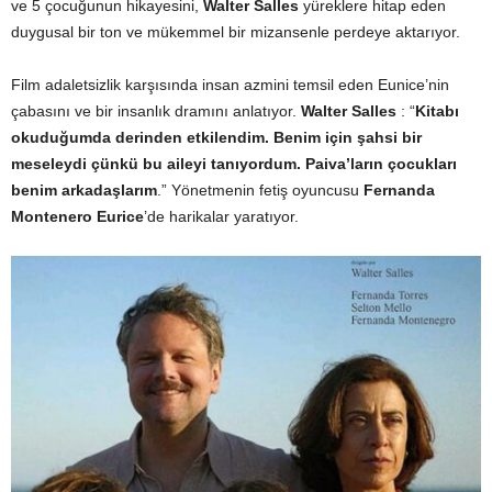
ve 5 çocuğunun hikayesini,
Walter Salles
yüreklere hitap eden
duygusal bir ton ve mükemmel bir mizansenle perdeye aktarıyor.
Film adaletsizlik karşısında insan azmini temsil eden Eunice’nin
çabasını ve bir insanlık dramını anlatıyor.
Walter Salles
: “
Kitabı
okuduğumda derinden etkilendim. Benim için şahsi bir
meseleydi çünkü bu aileyi tanıyordum. Paiva’ların çocukları
benim arkadaşlarım
.” Yönetmenin fetiş oyuncusu
Fernanda
Montenero Eurice
’de harikalar yaratıyor.