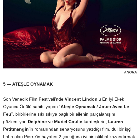
ANORA
5 — ATEŞLE OYNAMAK
Son Venedik Film Festivali’nde
Vincent Lindon
’u En İyi Ekek
Oyuncu Ödülü sahibi yapan “
Ateşle Oynamak / Jouer Avec Le
Feu
”, birbirlerine sıkı sıkıya bağlı bir ailenin parçalanışını
gözlemliyor.
Delphine
ve
Muriel Coulin
kardeşlerin,
Lauren
Petitmangin
’in romanından senaryosunu yazdığı film, dul bir işçi
baba olan Pierre’in hayatını 2 çocuğuna iyi bir istikbal kazandırmak