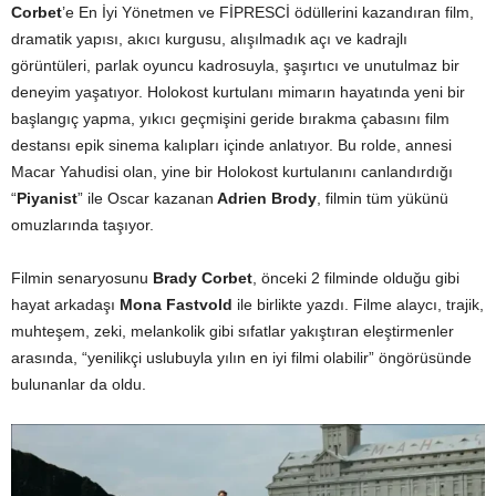
Corbet
’e En İyi Yönetmen ve FİPRESCİ ödüllerini kazandıran film,
dramatik yapısı, akıcı kurgusu, alışılmadık açı ve kadrajlı
görüntüleri, parlak oyuncu kadrosuyla, şaşırtıcı ve unutulmaz bir
deneyim yaşatıyor. Holokost kurtulanı mimarın hayatında yeni bir
başlangıç yapma, yıkıcı geçmişini geride bırakma çabasını film
destansı epik sinema kalıpları içinde anlatıyor. Bu rolde, annesi
Macar Yahudisi olan, yine bir Holokost kurtulanını canlandırdığı
“
Piyanist
” ile Oscar kazanan
Adrien Brody
, filmin tüm yükünü
omuzlarında taşıyor.
Filmin senaryosunu
Brady Corbet
, önceki 2 filminde olduğu gibi
hayat arkadaşı
Mona Fastvold
ile birlikte yazdı. Filme alaycı, trajik,
muhteşem, zeki, melankolik gibi sıfatlar yakıştıran eleştirmenler
arasında, “yenilikçi uslubuyla yılın en iyi filmi olabilir” öngörüsünde
bulunanlar da oldu.