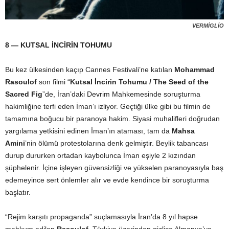
VERMİGLİO
8 — KUTSAL İNCİRİN TOHUMU
Bu kez ülkesinden kaçıp Cannes Festivali’ne katılan
Mohammad
Rasoulof
son filmi “
Kutsal İncirin Tohumu / The Seed of the
Sacred Fig
”de, İran’daki Devrim Mahkemesinde soruşturma
hakimliğine terfi eden İman’ı izliyor. Geçtiği ülke gibi bu filmin de
tamamına boğucu bir paranoya hakim. Siyasi muhalifleri doğrudan
yargılama yetkisini edinen İman’ın ataması, tam da
Mahsa
Amini
’nin ölümü protestolarına denk gelmiştir. Beylik tabancası
durup dururken ortadan kaybolunca İman eşiyle 2 kızından
şüphelenir. İçine işleyen güvensizliği ve yükselen paranoyasıyla baş
edemeyince sert önlemler alır ve evde kendince bir soruşturma
başlatır.
“Rejim karşıtı propaganda” suçlamasıyla İran’da 8 yıl hapse
mahkum edilen
Rasoulof
, Türkiye üzerinden gizlice Almanya’ya