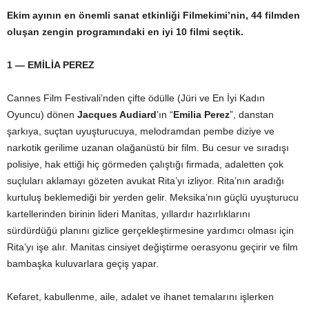
Ekim ayının en önemli sanat etkinliği Filmekimi’nin, 44 filmden
oluşan zengin programındaki en iyi 10 filmi seçtik.
1 — EMİLİA PEREZ
Cannes Film Festivali’nden çifte ödülle (Jüri ve En İyi Kadın
Oyuncu) dönen
Jacques Audiard
’ın “
Emilia Perez
”, danstan
şarkıya, suçtan uyuşturucuya, melodramdan pembe diziye ve
narkotik gerilime uzanan olağanüstü bir film. Bu cesur ve sıradışı
polisiye, hak ettiği hiç görmeden çalıştığı firmada, adaletten çok
suçluları aklamayı gözeten avukat Rita’yı izliyor. Rita’nın aradığı
kurtuluş beklemediği bir yerden gelir. Meksika’nın güçlü uyuşturucu
kartellerinden birinin lideri Manitas, yıllardır hazırlıklarını
sürdürdüğü planını gizlice gerçekleştirmesine yardımcı olması için
Rita’yı işe alır. Manitas cinsiyet değiştirme oerasyonu geçirir ve film
bambaşka kuluvarlara geçiş yapar.
Kefaret, kabullenme, aile, adalet ve ihanet temalarını işlerken