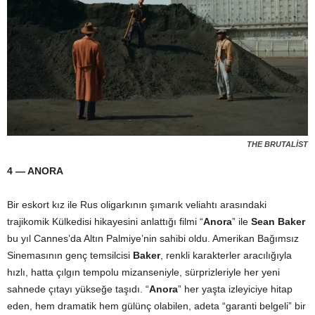
THE BRUTALİST
4 — ANORA
Bir eskort kız ile Rus oligarkının şımarık veliahtı arasındaki
trajikomik Külkedisi hikayesini anlattığı filmi “
Anora
” ile
Sean Baker
bu yıl Cannes’da Altın Palmiye’nin sahibi oldu. Amerikan Bağımsız
Sinemasının genç temsilcisi
Baker
, renkli karakterler aracılığıyla
hızlı, hatta çılgın tempolu mizanseniyle, sürprizleriyle her yeni
sahnede çıtayı yükseğe taşıdı. “
Anora
” her yaşta izleyiciye hitap
eden, hem dramatik hem gülünç olabilen, adeta “garanti belgeli” bir