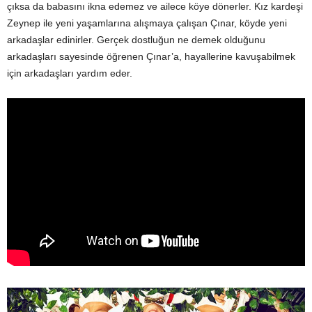
çıksa da babasını ikna edemez ve ailece köye dönerler. Kız kardeşi
Zeynep ile yeni yaşamlarına alışmaya çalışan Çınar, köyde yeni
arkadaşlar edinirler. Gerçek dostluğun ne demek olduğunu
arkadaşları sayesinde öğrenen Çınar’a, hayallerine kavuşabilmek
için arkadaşları yardım eder.