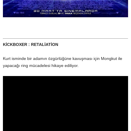
KİCKBOXER : RETALİATİON
Kurt isminde bir adamın özgürlüğüne kavuşması için Mongkut ile
yapacağı ring mücadelesi hikaye ediliyor.