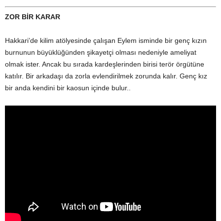
ZOR BİR KARAR
Hakkari’de kilim atölyesinde çalışan Eylem isminde bir genç kızın
burnunun büyüklüğünden şikayetçi olması nedeniyle ameliyat
olmak ister. Ancak bu sırada kardeşlerinden birisi terör örgütüne
katılır. Bir arkadaşı da zorla evlendirilmek zorunda kalır. Genç kız
bir anda kendini bir kaosun içinde bulur..