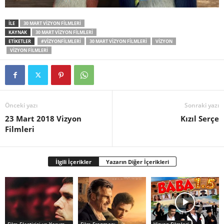
İLE
30 MART VIZYON FILMLERI
KAYNAK
30 MART VIZYON FILMLERI
ETİKETLER
#VIZYONFILMLERI
30 MART VIZYON FILMLERI
VIZYON
VIZYON FILMLERI
Önceki yazı
Sonraki yazı
23 Mart 2018 Vizyon
Kızıl Serçe
Filmleri
İlgili İçerikler
Yazarın Diğer İçerikleri
Film Eleştirisi ve Yorumlar
Film Fragmanı
Vizyon Filmleri