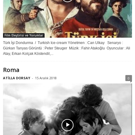
Film Eleştirisi ve Yorumlar
Türk İşi Dondurma / Turkish Ice-cream Yönetmen : Can Ulkay Senaryo :
Gürkan Tanyas Görüntü : Peter Steuger Müzik : Fahir Atakoğlu Oyuncular : Ali
Atay, Erkan Kolçak Köstendil,...
Roma
ATİLLA DORSAY
-
15 Aralık 2018
0