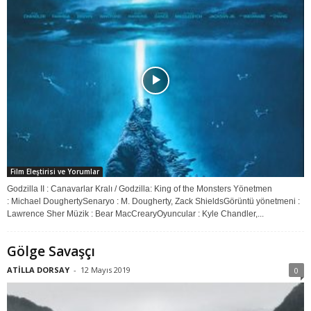
Film Eleştirisi ve Yorumlar
Godzilla II : Canavarlar Kralı / Godzilla: King of the Monsters Yönetmen
: Michael DoughertySenaryo : M. Dougherty, Zack ShieldsGörüntü yönetmeni :
Lawrence Sher Müzik : Bear MacCrearyOyuncular : Kyle Chandler,...
Gölge Savaşçı
ATİLLA DORSAY
-
12 Mayıs 2019
0