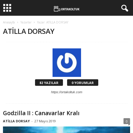
Anasayfa
Yazarlar
Yazar: ATİLLA DORSAY
ATİLLA DORSAY
82 YAZILAR
0 YORUMLAR
https://ortakoltuk.com
Godzilla II : Canavarlar Kralı
ATİLLA DORSAY
-
27 Mayıs 2019
0