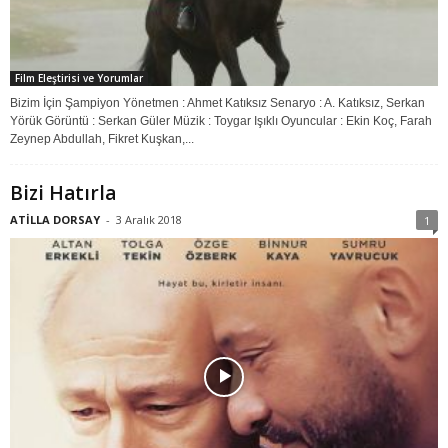
Film Eleştirisi ve Yorumlar
Bizim İçin Şampiyon Yönetmen : Ahmet Katıksız Senaryo : A. Katıksız, Serkan
Yörük Görüntü : Serkan Güler Müzik : Toygar Işıklı Oyuncular : Ekin Koç, Farah
Zeynep Abdullah, Fikret Kuşkan,...
Bizi Hatırla
ATİLLA DORSAY
-
3 Aralık 2018
1