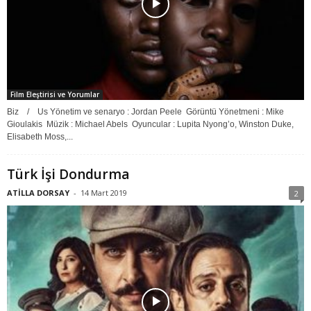
Film Eleştirisi ve Yorumlar
Biz / Us Yönetim ve senaryo : Jordan Peele Görüntü Yönetmeni : Mike
Gioulakis Müzik : Michael Abels Oyuncular : Lupita Nyong’o, Winston Duke,
Elisabeth Moss,...
Türk İşi Dondurma
ATİLLA DORSAY
-
14 Mart 2019
2