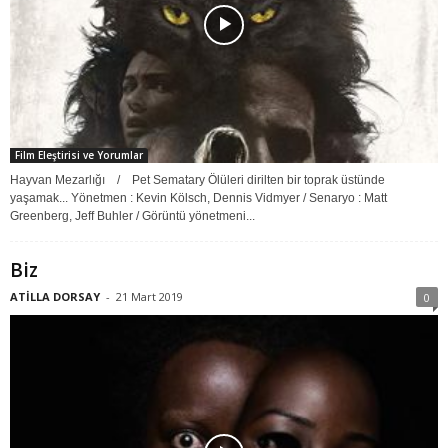
Film Eleştirisi ve Yorumlar
Hayvan Mezarlığı / Pet Sematary Ölüleri dirilten bir toprak üstünde
yaşamak... Yönetmen : Kevin Kölsch, Dennis Vidmyer / Senaryo : Matt
Greenberg, Jeff Buhler / Görüntü yönetmeni...
Biz
ATİLLA DORSAY
-
21 Mart 2019
0