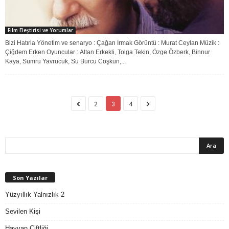
Film Eleştirisi ve Yorumlar
Bizi Hatırla Yönetim ve senaryo : Çağan Irmak Görüntü : Murat Ceylan Müzik :
Çiğdem Erken Oyuncular : Altan Erkekli, Tolga Tekin, Özge Özberk, Binnur
Kaya, Sumru Yavrucuk, Su Burcu Coşkun,...
2
3
4
Son Yazılar
Yüzyıllık Yalnızlık 2
Sevilen Kişi
Hayvan Çiftliği