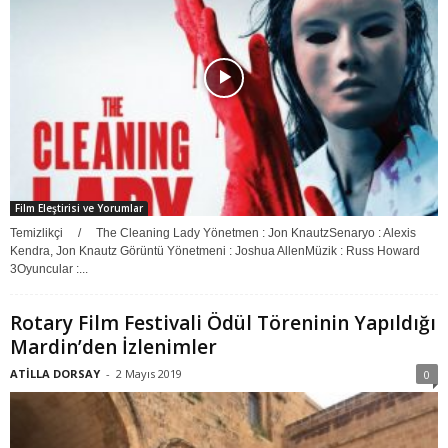
Film Eleştirisi ve Yorumlar
Temizlikçi / The Cleaning Lady Yönetmen : Jon KnautzSenaryo : Alexis
Kendra, Jon Knautz Görüntü Yönetmeni : Joshua AllenMüzik : Russ Howard
3Oyuncular :...
Rotary Film Festivali Ödül Töreninin Yapıldığı
Mardin’den İzlenimler
ATİLLA DORSAY
-
2 Mayıs 2019
0