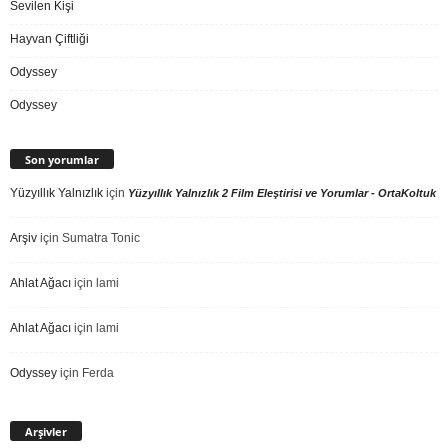
Sevilen Kişi
Hayvan Çiftliği
Odyssey
Odyssey
Son yorumlar
Yüzyıllık Yalnızlık
için
Yüzyıllık Yalnızlık 2 Film Eleştirisi ve Yorumlar - OrtaKoltuk
Arşiv
için
Sumatra Tonic
Ahlat Ağacı
için
lami
Ahlat Ağacı
için
lami
Odyssey
için
Ferda
Arşivler