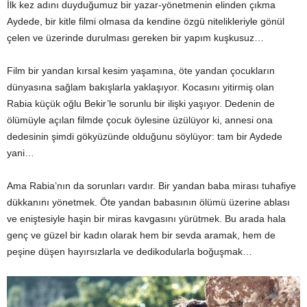
İlk kez adını duyduğumuz bir yazar-yönetmenin elinden çıkma
Aydede, bir kitle filmi olmasa da kendine özgü nitelikleriyle gönül
çelen ve üzerinde durulması gereken bir yapım kuşkusuz…
Film bir yandan kırsal kesim yaşamına, öte yandan çocukların
dünyasına sağlam bakışlarla yaklaşıyor. Kocasını yitirmiş olan
Rabia küçük oğlu Bekir’le sorunlu bir ilişki yaşıyor. Dedenin de
ölümüyle açılan filmde çocuk öylesine üzülüyor ki, annesi ona
dedesinin şimdi gökyüzünde olduğunu söylüyor: tam bir Aydede
yani…
Ama Rabia’nın da sorunları vardır. Bir yandan baba mirası tuhafiye
dükkanını yönetmek. Öte yandan babasının ölümü üzerine ablası
ve eniştesiyle haşin bir miras kavgasını yürütmek. Bu arada hala
genç ve güzel bir kadın olarak hem bir sevda aramak, hem de
peşine düşen hayırsızlarla ve dedikodularla boğuşmak…