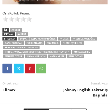
OrtaKoltuk Puanı:
İLE
AYDEDE
KAYNAK
AYDEDE
ETİKETLER
96 DK.
ABDURRAHMAN ÖNER
AYDEDE
AYŞENIL ŞAMLIOĞLU
BANU FOTOCAN
EMIRHAN ATEŞ
EZGI MOLA
FILM ELEŞTIRILERI
FILM ELEŞTIRISI VE YORUMLAR
HTTPS://WWW.IMDB.COM/TITLE/TT8322828/?REF_=NV_SR_1
KURMACA FILM
MEHMET ÖZGÜR
NALAN KURUÇIM
NAZAN KESAL
REHA ÖZCAN
Önceki yazı
Sonraki yazı
Climax
Johnny English Tekrar İş
Başında