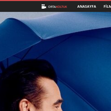
ANASAYFA
FIL
O
r
t
a
K
o
l
t
u
k