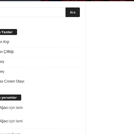
 Yazılar
n Kişi
 Çiftliği
sey
sey
s Crown Olayı
 yorumlar
Ağacı
için
lami
Ağacı
için
lami