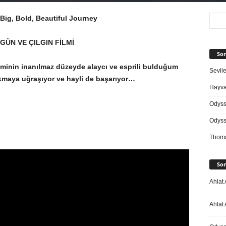
 Big, Bold, Beautiful Journey
GÜN VE ÇILGIN FİLMİ
Son
ilminin inanılmaz düzeyde alaycı ve esprili bulduğum
Sevile
ıkmaya uğraşıyor ve hayli de başarıyor…
Hayvan
Odys
Odys
Thoma
Son
Ahlat 
Ahlat 