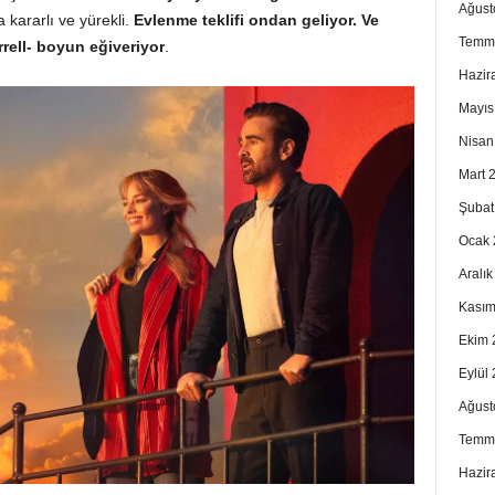
Ağust
kararlı ve yürekli.
Evlenme teklifi ondan geliyor. Ve
Temm
rrell- boyun eğiveriyor
.
Hazir
Mayıs
Nisan
Mart 
Şubat
Ocak 
Aralı
Kasım
Ekim 
Eylül
Ağust
Temm
Hazir