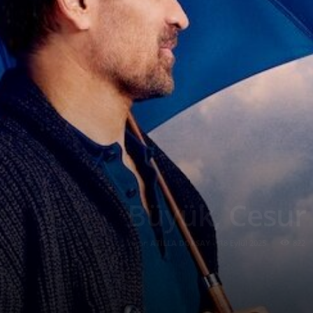
Büyük, Cesur 
Yazar:
ATİLLA DORSAY
-
18 Eylül 2025
822