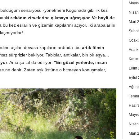
Mayıs
li bulduğum senaryosu -yönetmeni Kogonada gibi ilk kez
Nisan
sanki
zekânın zirvelerine çıkmaya uğraşıyor.
Ve hayli de
Mart 
ara bu kez esrarın ve gizemin kapılarını açıyor. İki arabalarını
Şubat
ılaşmıyorlar!
Ocak 
ndine açılan devasa kapıların ardında -bu
artık filmin
Aralı
ısız sürprizler bekliyor. Tablolar, antikalar, bin bir eşya…
Kasım
üyor
. Ama şu laf da ediliyor:
“En güzel yerlerde, insan
Ekim 
e ne denir! Zaten aşk üstüne o bitmeyen konuşmalar,
Eylül
Ağust
Temm
Hazir
Mayıs
Nisan
Mart 