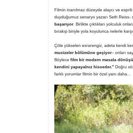
Filmin inanılmaz düzeyde alaycı ve espri
duyduğumuz senaryo yazarı Seth Reiss- 
başarıyor
. Birlikte çıktıkları yolculuk onl
bırakıp biriyle yola koyulunca nelerle karş
Çöle yükselen esrarengiz, adeta kendi ke
mucizeler
bölümüne geçiyor
– onları say
Böylece
film bir modern masala dönüş
kendini
yapayalnız hisseder.”
Doğru söz
farklı yorumlar filmin bir özel yanı daha…