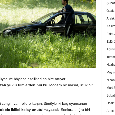
Şubat
Ocak 
Aralı
Kasım
Ekim 
Eylül
Ağust
Temm
Hazir
Mayıs
. Ve böylece nitelikleri ha bire artıyor.
Nisan
zah yüklü filmlerden biri
bu. Modern bir masal, uçuk bir
Mart 
Şubat
Ocak 
li zengin yan rollere karşın, tümüyle iki baş oyuncunun
Robbie ikilisi kolay unutulmayacak
. Sonlara doğru biri
Aralı