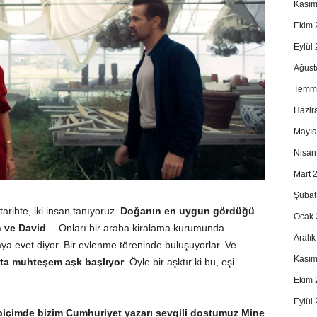
Kasım
Ekim 
Eylül
Ağust
Temm
Hazir
Mayıs
Nisan
Mart 
Şubat
tarihte, iki insan tanıyoruz.
Doğanın en
uygun gördüğü
Ocak 
h ve David
… Onları bir araba kiralama kurumunda
Aralı
baya evet diyor. Bir evlenme töreninde buluşuyorlar. Ve
Kasım
tta muhteşem aşk başlıyor
. Öyle bir aşktır ki bu, eşi
Ekim 
Eylül
 biçimde bizim
Cumhuriyet yazarı sevgili dostumuz Mine