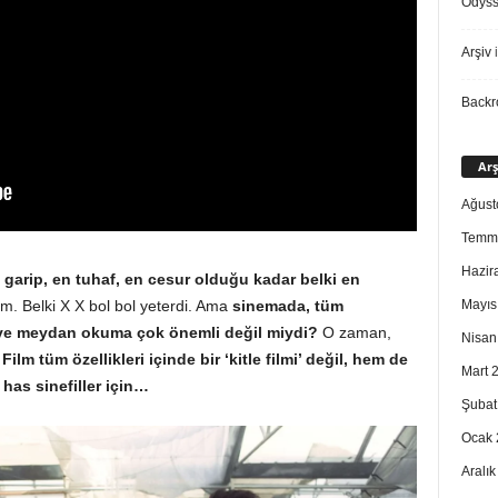
Odys
Arşiv
i
Back
Arş
Ağust
Temm
Hazir
 garip, en tuhaf, en cesur olduğu kadar
belki en
Mayıs
m. Belki X X bol bol yeterdi. Ama
sinemada, tüm
 ve meydan okuma çok
önemli değil miydi?
O zaman,
Nisan
:
Film tüm
özellikleri içinde bir ‘kitle filmi’ değil, hem de
Mart 
has sinefiller için…
Şubat
Ocak 
Aralı