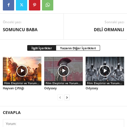
Önceki yazı
Sonraki yazı
SOMUNCU BABA
DELİ ORMANLI
İlgili İçerikler
Yazarın Diğer İçerikleri
Film Eleştirisi ve Yorumlar
Film Eleştirisi ve Yorumlar
Film Eleştirisi ve Yorumlar
Hayvan Çiftliği
Odyssey
Odyssey
CEVAPLA