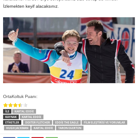
İzlemekten keyif alacaksınız.
OrtaKoltuk Puanı:
İLE
KARTAL EDDIE
KAYNAK
KARTAL EDDIE
ETİKETLER
DEXTER FLETCHER
EDDIE THE EAGLE
FILM ELEŞTIRISI VE YORUMLAR
HUGH JACKMAN
KARTAL EDDIE
TARON EGERTON