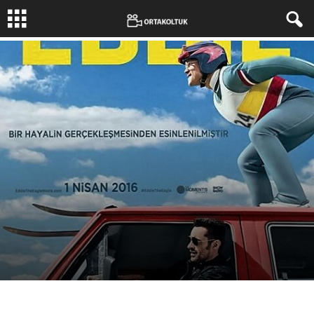
Yazar:
Erkan Büker
-
3 Nisan 2016
1428
0