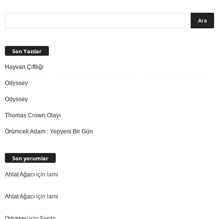
Son Yazılar
Hayvan Çiftliği
Odyssey
Odyssey
Thomas Crown Olayı
Örümcek Adam : Yepyeni Bir Gün
Son yorumlar
Ahlat Ağacı
için
lami
Ahlat Ağacı
için
lami
Odyssey
için
Ferda