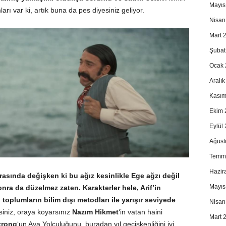
Mayıs
mları var ki, artık buna da pes diyesiniz geliyor.
Nisan
Mart 
Şubat
Ocak 
Aralı
Kasım
Ekim 
Eylül
Ağust
Temm
Hazir
sında değişken ki bu ağız kesinlikle Ege ağzı değil
Mayıs
sonra da düzelmez zaten.
Karakterler hele, Arif’in
 toplumların bilim dışı metodları ile yarışır seviyede
Nisan
siniz, oraya koyarsınız
Nazım Hikmet
‘in vatan haini
Mart 
trong
‘un Aya Yolculuğunu, buradan yıl geçişkenliğini iyi