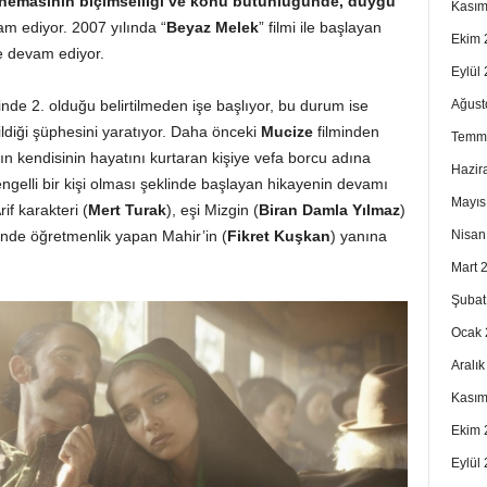
 sinemasının biçimselliği ve konu bütünlüğünde, duygu
Kasım
am ediyor. 2007 yılında “
Beyaz Melek
” filmi ile başlayan
Ekim 
le devam ediyor.
Eylül
Ağust
inde 2. olduğu belirtilmeden işe başlıyor, bu durum ise
ildiği şüphesini yaratıyor. Daha önceki
Mucize
filminden
Temm
n kendisinin hayatını kurtaran kişiye vefa borcu adına
Hazir
ngelli bir kişi olması şeklinde başlayan hikayenin devamı
Mayıs
rif karakteri (
Mert Turak
), eşi Mizgin (
Biran Damla Yılmaz
)
Nisan
rinde öğretmenlik yapan Mahir’in (
Fikret Kuşkan
) yanına
Mart 
Şubat
Ocak 
Aralı
Kasım
Ekim 
Eylül