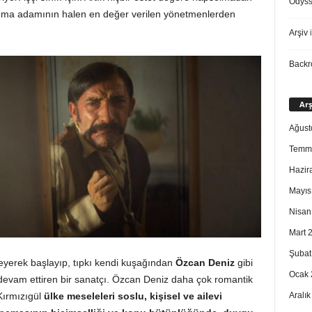
Odys
nema adamının halen en değer verilen yönetmenlerden
Arşiv
i
Back
Arş
Ağust
Temm
Hazir
Mayıs
Nisan
Mart 
Şubat
leyerek başlayıp, tıpkı kendi kuşağından
Özcan Deniz
gibi
Ocak 
evam ettiren bir sanatçı. Özcan Deniz daha çok romantik
Aralı
Kırmızıgül
ülke meseleleri soslu, kişisel ve ailevi