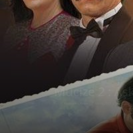
Mucize 2 : Aş
Yazar:
Kamuran Kaya
-
7 Aralık 2019
2237