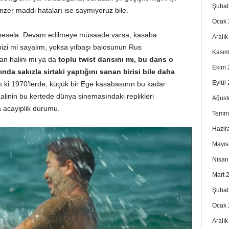
Şubat
enzer maddi hataları ise saymıyoruz bile.
Ocak 
ğu mesela. Devam edilmeye müsaade varsa, kasaba
Aralı
mizi mi sayalım, yoksa yılbaşı balosunun Rus
Kasım
an halini mi ya da
toplu twist dansını mı, bu dans o
Ekim 
da sakızla sirtaki yaptığını sanan birisi bile daha
Eylül
 ki 1970’lerde, küçük bir Ege kasabasının bu kadar
alinin bu kertede dünya sinemasındaki replikleri
Ağust
a acayiplik durumu.
Temm
Hazir
Mayıs
Nisan
Mart 
Şubat
Ocak 
Aralı