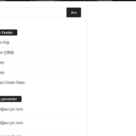
 Yazılar
n Kişi
 Çiftliği
sey
sey
s Crown Olayı
 yorumlar
Ağacı
için
lami
Ağacı
için
lami