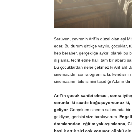
Serüven, çevrenin Arif’in güzel olan eşi Mi
eder. Bu durum gittikçe yayılır, çocuklar, t
hep beraber, gerçekliğe aykırı olarak bu bir
dışlama, tecrit etme hali, tam bir abartı s
Bu çocuklardan neler çekmez ki Arif ah! Ba
sinemacıdır, sonra öğreniriz ki, kendisinin
sinemasının bile ismini taşıdığı Adanır’dır
Arif’in çocuk sahibi olması, sonra iyil
sorunla iki saatte boğuşuyorsunuz ki, “a
geliyor.
Gerçekten sinema salonunda bir kaç
geldiyse, gerisini size bırakıyorum.
Engell
dramlarından, eğitim yaklaşımlarına, 
başlık artık sizi çok yoruyor, çünkü ele