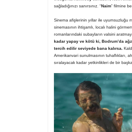
sağladığınızı sanırsınız. “
Naim
” filmine b
Sinema afişlerinin yıllar ile uyumsuzlu
sinemasının ihtişamlı, localı halini görme
romanlarındaki subayların valsini aratmay
kadar yapay ve kötü ki, Bodrum’da ağzın
tercih edilir seviyede bana kalırsa.
Kaldı
Amerikanvari sunulmasının tuhaflıkları, ah
sıralayacak kadar yetkinlikleri de bir başk