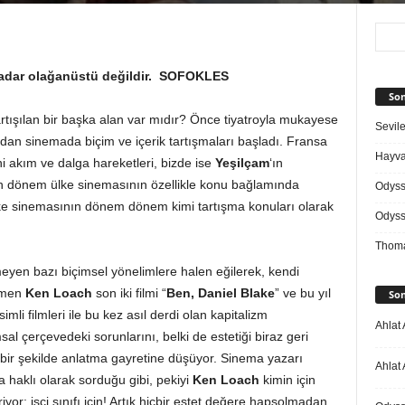
kadar olağanüstü değildir.
SOFOKLES
Son
rtışılan bir başka alan var mıdır? Önce tiyatroyla mukayese
Sevile
dan sinemada biçim ve içerik tartışmaları başladı. Fransa
Hayvan
 akım ve dalga hareketleri, bizde ise
Yeşilçam
‘ın
 son dönem ülke sinemasının özellikle konu bağlamında
Odys
ülke sinemasının dönem dönem kimi tartışma konuları olarak
Odys
Thoma
yen bazı biçimsel yönelimlere halen eğilerek, kendi
etmen
Ken Loach
son iki filmi “
Ben, Daniel Blake
” ve bu yıl
Son
isimli filmleri ile bu kez asıl derdi olan kapitalizm
Ahlat 
sal çerçevedeki sorunlarını, belki de estetiği biraz geri
bir şekilde anlatma gayretine düşüyor. Sinema yazarı
Ahlat 
a haklı olarak sorduğu gibi, pekiyi
Ken Loach
kimin için
or: işçi sınıfı için! Artık hiçbir estet değere hapsolmadan