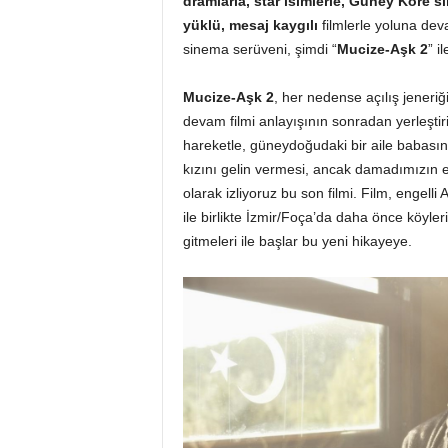
dramlarla, star isimlerle, Güney Kore
yüklü, mesaj kaygılı
filmlerle yoluna dev
sinema serüveni, şimdi “
Mucize-Aşk 2
” i
Mucize-Aşk 2
, her nedense açılış jeneriğ
devam filmi anlayışının sonradan yerleştir
hareketle, güneydoğudaki bir aile babasını
kızını gelin vermesi, ancak damadımızın e
olarak izliyoruz bu son filmi. Film, engelli A
ile birlikte İzmir/Foça’da daha önce köyle
gitmeleri ile başlar bu yeni hikayeye.