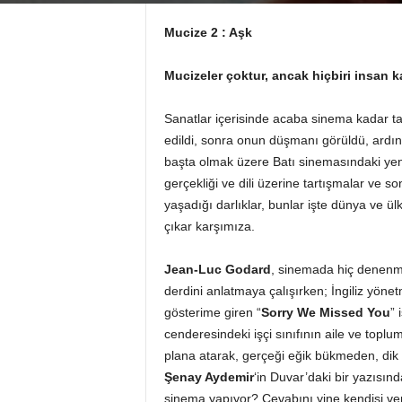
Mucize 2 : Aşk
Mucizeler çoktur, ancak hiçbiri insan 
Sanatlar içerisinde acaba sinema kadar ta
edildi, sonra onun düşmanı görüldü, ardın
başta olmak üzere Batı sinemasındaki yeni
gerçekliği ve dili üzerine tartışmalar ve
yaşadığı darlıklar, bunlar işte dünya ve 
çıkar karşımıza.
Jean-Luc Godard
, sinemada hiç denenme
derdini anlatmaya çalışırken; İngiliz yön
gösterime giren “
Sorry We Missed You
” 
cenderesindeki işçi sınıfının aile ve toplum
plana atarak, gerçeği eğik bükmeden, dik 
Şenay Aydemir
‘in Duvar’daki bir yazısınd
sinema yapıyor? Cevabını yine kendisi veriy