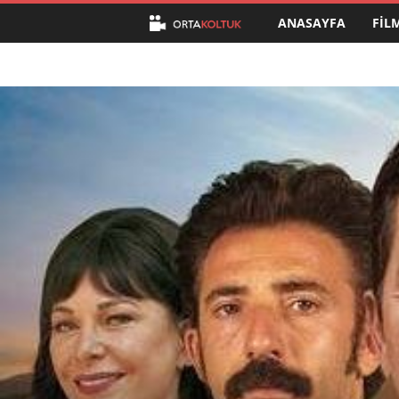
ANASAYFA
FIL
O
r
t
a
K
o
l
t
u
k