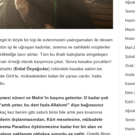
Ağust
Temm
Hazir
Mayıs
Nisan
zgin’in böyle bir kişi ile evlenmesini yadırgamaları ile devam
ütün işi ile uğraşan kadınlar, sinema ve sahildeki müşteriler
Mart 
likteliğe tavır alırlar. Tüm bu ifratlı bakışlarla simgeleşen
Şubat
anatı örneği olarak karşımıza çıkar. Sonra kasaba çocukları!
Ocak 
hattin (
Erdal Özyağcılar
) rolündeki kasaba sakini ise
Aralı
 de Girit’te, mübadeleden kalan bir yarası vardır, hatta
 bu.
Kasım
Ekim 
eşmesi süreci ve Mahir’in başına gelenler. O kadar çok
Eylül
rtık yeter, bu dert fazla Allahım!” diye bağırasınız
Ağust
 kez benim gibi sabırlı birisi bile artık pes kıvamına
ilerin dışlanmasından, Kürt meselesine, mübadele
Temm
Cinema Paradiso öykünmesine kadar her bir alan ve
Hazir
 alınış yaklaşımı oldukça sorunlu ve sathi.
Üstelik filmin