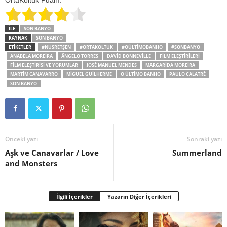
İLE
SON BANYO
KAYNAK
SON BANYO
ETİKETLER
#NUSRETŞEN
#ORTAKOLTUK
#OÚLTIMOBANHO
#SONBANYO
ANABELA MOREIRA
ÂNGELO TORRES
DAVID BONNEVILLE
FILM ELEŞTIRILERI
FILM ELEŞTIRISI VE YORUMLAR
JOSÉ MANUEL MENDES
MARGARIDA MOREIRA
MARTIM CANAVARRO
MIGUEL GUILHERME
O ÚLTIMO BANHO
PAULO CALATRÉ
SON BANYO
Önceki yazı
Sonraki yazı
Aşk ve Canavarlar / Love
Summerland
and Monsters
İlgili İçerikler
Yazarın Diğer İçerikleri