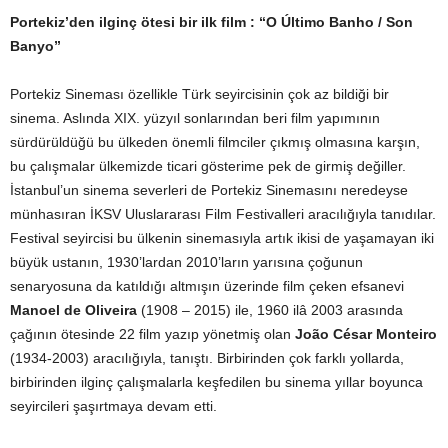
Portekiz’den ilginç ötesi bir ilk film : “O Último Banho / Son
Banyo”
Portekiz Sineması özellikle Türk seyircisinin çok az bildiği bir
sinema. Aslında XIX. yüzyıl sonlarından beri film yapımının
sürdürüldüğü bu ülkeden önemli filmciler çıkmış olmasına karşın,
bu çalışmalar ülkemizde ticari gösterime pek de girmiş değiller.
İstanbul’un sinema severleri de Portekiz Sinemasını neredeyse
münhasıran İKSV Uluslararası Film Festivalleri aracılığıyla tanıdılar.
Festival seyircisi bu ülkenin sinemasıyla artık ikisi de yaşamayan iki
büyük ustanın, 1930’lardan 2010’ların yarısına çoğunun
senaryosuna da katıldığı altmışın üzerinde film çeken efsanevi
Manoel de Oliveira
(1908 – 2015) ile, 1960 ilâ 2003 arasında
çağının ötesinde 22 film yazıp yönetmiş olan
João César Monteiro
(1934-2003) aracılığıyla, tanıştı. Birbirinden çok farklı yollarda,
birbirinden ilginç çalışmalarla keşfedilen bu sinema yıllar boyunca
seyircileri şaşırtmaya devam etti.