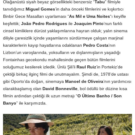
Olağanüstü siyah beyaz görsellikteki benzersiz “
Tabu
” filmiyle
tanıdığımız
Miguel Gomes
’in daha önceki filmlerini ve kışkırtıcı
Binbir Gece Masalları uyarlaması “
As Mil e Uma Noites
“ı keyifle
keşfettik;
João Pedro Rodrigues
ile
Joaquim Pinto
’nun farklı
cinsel kimliklere dürüst yaklaşımlarına hayran olduk; yalın sinema
diliyle çaresizlik içinde yaşamlarını sürdürmeye çalışan marjinal
karakterlerin kayıp hayatlarına odaklanan
Pedro Costa
’nın
Lizbon’un varoşlarında, yoksulların ve dışlanmışların yaşadığı
Fontainhas gecekondu mahallesinde geçen bütün filmlerini
soluğumuz kesilerek izledik. Ünlü Şili’li
Raul Ruiz
’in Portekiz’de
çektiği birkaç ilginç filmi de unutmayalım. Şimdi de, 1978’de ustası
gibi Oporto’da doğan, sinemaya
Manoel de Oliveira
’nın yardımcısı
olarakbaşlamış olan
David Bonneville
, bol ödüllü bir düzine kısa
filmin ardından çektiği ilk uzun metrajı “
O Último Banho / Son
Banyo
” ile karşımızda.