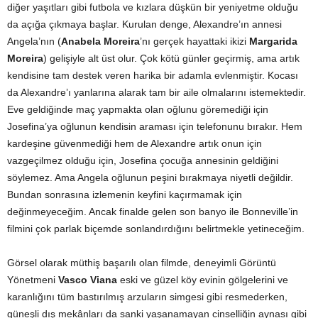
diğer yaşıtları gibi futbola ve kızlara düşkün bir yeniyetme olduğu
da açığa çıkmaya başlar. Kurulan denge, Alexandre’ın annesi
Angela’nın (
Anabela Moreira
’nı gerçek hayattaki ikizi
Margarida
Moreira
) gelişiyle alt üst olur. Çok kötü günler geçirmiş, ama artık
kendisine tam destek veren harika bir adamla evlenmiştir. Kocası
da Alexandre’ı yanlarına alarak tam bir aile olmalarını istemektedir.
Eve geldiğinde maç yapmakta olan oğlunu göremediği için
Josefina’ya oğlunun kendisin araması için telefonunu bırakır. Hem
kardeşine güvenmediği hem de Alexandre artık onun için
vazgeçilmez olduğu için, Josefina çocuğa annesinin geldiğini
söylemez. Ama Angela oğlunun peşini bırakmaya niyetli değildir.
Bundan sonrasına izlemenin keyfini kaçırmamak için
değinmeyeceğim. Ancak finalde gelen son banyo ile Bonneville’in
filmini çok parlak biçemde sonlandırdığını belirtmekle yetineceğim.
Görsel olarak müthiş başarılı olan filmde, deneyimli Görüntü
Yönetmeni
Vasco Viana
eski ve güzel köy evinin gölgelerini ve
karanlığını tüm bastırılmış arzuların simgesi gibi resmederken,
güneşli dış mekânları da sanki yaşanamayan cinselliğin aynası gibi