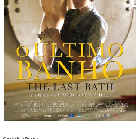
OrtaKoltuk Puanı: