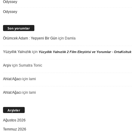
Odyssey
Odyssey
Son yorumlar
Örümcek Adam : Yepyeni Bir Gün
için
Damla
Yüzyıllık Yalnızlık
için
Yüzyıllık Yalnızlık 2 Film Eleştirisi ve Yorumlar - OrtaKoltuk
Arşiv
için
Sumatra Tonic
Ahlat Ağacı
için
lami
Ahlat Ağacı
için
lami
Arşivler
Ağustos 2026
Temmuz 2026