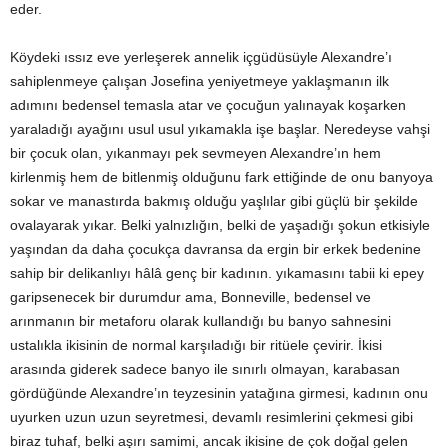
eder.
Köydeki ıssız eve yerleşerek annelik içgüdüsüyle Alexandre’ı
sahiplenmeye çalışan Josefina yeniyetmeye yaklaşmanın ilk
adımını bedensel temasla atar ve çocuğun yalınayak koşarken
yaraladığı ayağını usul usul yıkamakla işe başlar. Neredeyse vahşi
bir çocuk olan, yıkanmayı pek sevmeyen Alexandre’ın hem
kirlenmiş hem de bitlenmiş olduğunu fark ettiğinde de onu banyoya
sokar ve manastırda bakmış olduğu yaşlılar gibi güçlü bir şekilde
ovalayarak yıkar. Belki yalnızlığın, belki de yaşadığı şokun etkisiyle
yaşından da daha çocukça davransa da ergin bir erkek bedenine
sahip bir delikanlıyı hâlâ genç bir kadının. yıkamasını tabii ki epey
garipsenecek bir durumdur ama, Bonneville, bedensel ve
arınmanın bir metaforu olarak kullandığı bu banyo sahnesini
ustalıkla ikisinin de normal karşıladığı bir ritüele çevirir. İkisi
arasında giderek sadece banyo ile sınırlı olmayan, karabasan
gördüğünde Alexandre’ın teyzesinin yatağına girmesi, kadının onu
uyurken uzun uzun seyretmesi, devamlı resimlerini çekmesi gibi
biraz tuhaf, belki aşırı samimi, ancak ikisine de çok doğal gelen