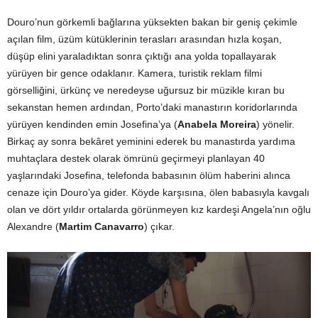
Douro’nun görkemli bağlarına yüksekten bakan bir geniş çekimle
açılan film, üzüm kütüklerinin terasları arasından hızla koşan,
düşüp elini yaraladıktan sonra çıktığı ana yolda topallayarak
yürüyen bir gence odaklanır. Kamera, turistik reklam filmi
görselliğini, ürkünç ve neredeyse uğursuz bir müzikle kıran bu
sekanstan hemen ardından, Porto’daki manastırın koridorlarında
yürüyen kendinden emin Josefina’ya (
Anabela Moreira
) yönelir.
Birkaç ay sonra bekâret yeminini ederek bu manastırda yardıma
muhtaçlara destek olarak ömrünü geçirmeyi planlayan 40
yaşlarındaki Josefina, telefonda babasının ölüm haberini alınca
cenaze için Douro’ya gider. Köyde karşısına, ölen babasıyla kavgalı
olan ve dört yıldır ortalarda görünmeyen kız kardeşi Angela’nın oğlu
Alexandre (
Martim Canavarro
) çıkar.