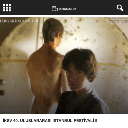
İKSV 40. ULUSLARARASI İSTANBUL FESTİVALİ 9
Yazar:
Erdoğan Mitrani
-
17 Nisan 2021
3939
0