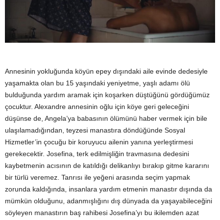
Annesinin yokluğunda köyün epey dışındaki aile evinde dedesiyle
yaşamakta olan bu 15 yaşındaki yeniyetme, yaşlı adamı ölü
bulduğunda yardım aramak için koşarken düştüğünü gördüğümüz
çocuktur. Alexandre annesinin oğlu için köye geri geleceğini
düşünse de, Angela’ya babasının ölümünü haber vermek için bile
ulaşılamadığından, teyzesi manastıra döndüğünde Sosyal
Hizmetler’in çocuğu bir koruyucu ailenin yanına yerleştirmesi
gerekecektir. Josefina, terk edilmişliğin travmasına dedesini
kaybetmenin acısının de katıldığı delikanlıyı bırakıp gitme kararını
bir türlü veremez. Tanrısı ile yeğeni arasında seçim yapmak
zorunda kaldığında, insanlara yardım etmenin manastır dışında da
mümkün olduğunu, adanmışlığını dış dünyada da yaşayabileceğini
söyleyen manastırın baş rahibesi Josefina’yı bu ikilemden azat