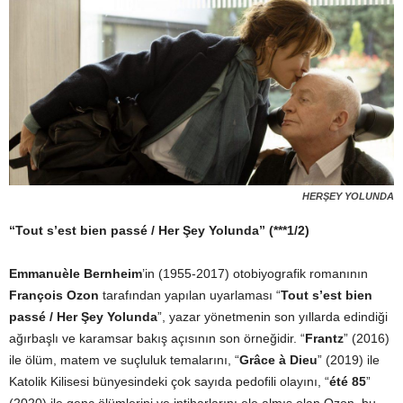
HERŞEY YOLUNDA
“Tout s’est bien passé / Her Şey Yolunda” (***1/2)
Emmanuèle Bernheim
’in (1955-2017) otobiyografik romanının
François Ozon
tarafından yapılan uyarlaması “
Tout s’est bien
passé / Her Şey Yolunda
”, yazar yönetmenin son yıllarda edindiği
ağırbaşlı ve karamsar bakış açısının son örneğidir. “
Frantz
” (2016)
ile ölüm, matem ve suçluluk temalarını, “
Grâce à Dieu
” (2019) ile
Katolik Kilisesi bünyesindeki çok sayıda pedofili olayını, “
été 85
”