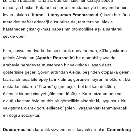
kullanan babasını rahatsız ederken ciddi bir kazaya sebep
olmasıyla başlar. Kafatasına cerrahi müdahaleyle titanyumdan bir
levha takılan (
“titane”, titanyumun Fransızcasıdır
) kızın her türlü
metalden nefret edeceği düşünülse de, tam tersine, Alexia
hastaneden çıkar çıkmaz babasının otomobiline aşkla sarılarak
şevkle öper.
Film, sosyal medyada dansçı olarak epey tanınan, 30’lu yaşlarına
gelmiş Alexia’nın (
Agathe Rousselle
) bir otomobil şovunda,
arabayla neredeyse müstehcen bir yakınlığa ulaşan dans
gösterisine geçer. Şovun ardından Alexia, peşinden otoparka gelen,
tacizci olmasa bile epey tahrik olmuş görünen hayranını öldürür. Bu
noktadan itibaren “
Titane
” çılgın, uçuk, bol bol kan dökülen,
ölümcül bir seri cinayet şölenine dönüşür. Kara mizahın hep var
olduğu katliam öyle müthiş bir görsellikle aktarılır ki, uygunsuz bir
yakıştırma olarak görülebilecek “şölen”, yaşananları tanımlayacak
en doğru sözcüktür.
Ducournau
’nun karanlık vizyonu, esin kaynakları olan
Cronenberg