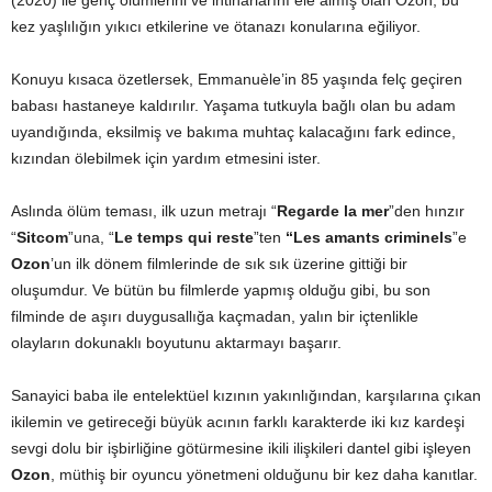
(2020) ile genç ölümlerini ve intiharlarını ele almış olan Ozon, bu
kez yaşlılığın yıkıcı etkilerine ve ötanazı konularına eğiliyor.
Konuyu kısaca özetlersek, Emmanuèle’in 85 yaşında felç geçiren
babası hastaneye kaldırılır. Yaşama tutkuyla bağlı olan bu adam
uyandığında, eksilmiş ve bakıma muhtaç kalacağını fark edince,
kızından ölebilmek için yardım etmesini ister.
Aslında ölüm teması, ilk uzun metrajı “
Regarde la mer
”den hınzır
“
Sitcom
”una, “
Le temps qui reste
”ten
“Les amants criminels
”e
Ozon
’un ilk dönem filmlerinde de sık sık üzerine gittiği bir
oluşumdur. Ve bütün bu filmlerde yapmış olduğu gibi, bu son
filminde de aşırı duygusallığa kaçmadan, yalın bir içtenlikle
olayların dokunaklı boyutunu aktarmayı başarır.
Sanayici baba ile entelektüel kızının yakınlığından, karşılarına çıkan
ikilemin ve getireceği büyük acının farklı karakterde iki kız kardeşi
sevgi dolu bir işbirliğine götürmesine ikili ilişkileri dantel gibi işleyen
Ozon
, müthiş bir oyuncu yönetmeni olduğunu bir kez daha kanıtlar.