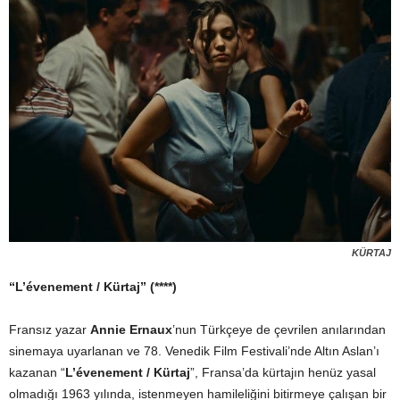
KÜRTAJ
“L’évenement / Kürtaj” (****)
Fransız yazar
Annie Ernaux
’nun Türkçeye de çevrilen anılarından
sinemaya uyarlanan ve 78. Venedik Film Festivali’nde Altın Aslan’ı
kazanan “
L’évenement / Kürtaj
”, Fransa’da kürtajın henüz yasal
olmadığı 1963 yılında, istenmeyen hamileliğini bitirmeye çalışan bir