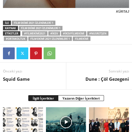
KÜRTAJ
İLE
FILM EKIMI 2021 İZLENIMLERI 1
KAYNAK
FILM EKIMI 2021 İZLENIMLERI 1
ETİKETLER
#FILMEKIMI2021
#IKSV
#IKSVFILMEKIMI
#NUSRETŞEN
#ORTAKOLTUK
FILM EKIMI 2021 İZLENIMLERI 1
FILMEKIMI
Önceki yazı
Sonraki yazı
Squid Game
Dune : Çöl Gezegeni
İlgili İçerikler
Yazarın Diğer İçerikleri