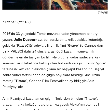
TİTANE
“Titane” (**** 1/2)
2016’da 33 yaşındaki Femis mezunu kadın yönetmen-senaryo
yazarı,
Julie Ducournau
, benzersiz bir teknik ustalıkla kotardığı,
çoklukla “
Raw /Çiğ
” adıyla bilinen ilk filmi “
Grave
” ile Cannes’dan
bir FİPRESCİ dahil 24 uluslararası ödül kazanır, yamyamlık
göndermeleri de taşıyan bu filmiyle o güne kadar sadece erkek
sinemacıların tekelinde kalmış olan bol kanlı ve aşırı ürkünç “
gore
”
tarzına ilk kez kadın elinden çıkma bir başyapıt kazandırır. Beş yıl
sonra yırtıcı tarzını daha da çılgın boyutlara taşıdığı ikinci uzun
metrajı “
Titane
”, Cannes Film Festivalinde oy birliğiyle Altın
Palmiyeyi alır.
Altın Palmiyeyi kazanan en çılgın filmlerden biri olan “
Titane
”,
arabanın arka koltuğunda oturan kız çocuk Alexia’nın otomobil