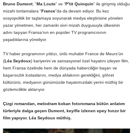
Bruno Dumont
, “
Ma Loute
” ve “
P’tit Quinquin
” ile girişmiş olduğu
mizahi tonlamalara “
France
”da da devam ediyor. Bu kez
sosyopolitik bir taşlamaya soyunarak medya eleştirisine yönelen
yazar yönetmen, her zamanki sivri mizah duygusuyla ülkesinin
adını taşıyan Fransa’nın en popüler TV programcısının
yaşadıklarına yöneliyor.
TV haber programının yıldızı, ünlü muhabir France de Meurs’ün
(
Léa Seydoux
) kariyerini ve sansasyonel özel hayatını izleyen film,
hem Fransa özelinde hem de dünyada haberciliğin başarı ve
başarısızlık kıstaslarını, medya ahlakının gerekliğini, şöhret
kültürünü, medyanın günümüzde hayatımızdaki yerini müthiş bir
gözlemcilikle aktarıyor.
Çizgi romandan, melodram kokan fotoromana bütün anlatım
türleriyle dalga geçen Dumont, keyifle izlenen epey hınzır bir
film yapıyor. Léa Seydoux müthiş.