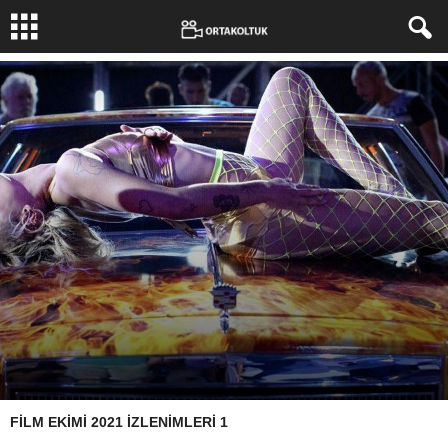
FİLM EKİMİ 2021 İZLENİMLERİ 1
Yazar:
Erdoğan Mitrani
-
20 Ekim 2021
370
0