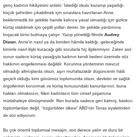
genç kadının hikâyesini anlatır. İstediği okulu kazanıp yaşadığı
küçük şehirden çıkabilmek için sınavlara hazırlanan Anne,
beklenmedik bir şekilde hamile kalınca yasal olmadığı için gizlice
kürtaj olabilmek için çeşitli yolları dener, bir şekilde yardımına
koşacak birini bulmaya çalışır. Yazıp yönettiği filmde
Audrey
Diwan
, Anne’in nasıl ya da kimden hâmile kaldığı, geleceğinde
kiminle nasıl ilişki kuracağı gibi sorularla hiç ilgilenmiyor. Zaten asıl
sorun sadece kürtaj yasağıyla kadının kendi bedeni üzerinde söz
hakkının engellenmesi değildir. Korunma yönteminin mevcut
olmadığı altmışlarda olsun, aşırı muhafazakâr düşüncenin hâlâ
geçerli olduğu kimi günümüz toplumunda olsun, devletin ve sağlık
örgütlerinin korunmak ve kürtaj konusundaki kanunlarının, buna
hakları olmaksızın, fiilen kadınların tüm cinsel yaşamına
müdahaleye dönüşmesidir. Ben burada sadece geri kalmış, baskıcı
toplumlardan değil, “özgürlükler ülkesi” ABD’nin Texas eyaletinden
de söz ediyorum.
Bu çok önemli toplumsal mesajın, son derece yalın ve duru bir