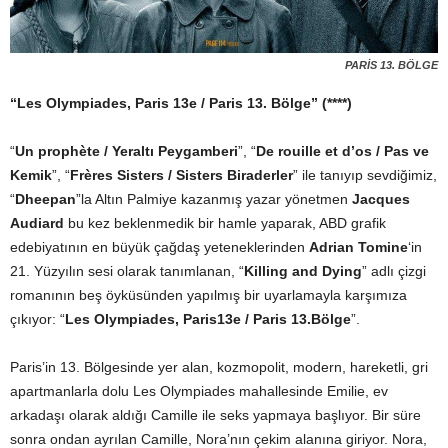
PARİS 13. BÖLGE
“Les Olympiades, Paris 13e / Paris 13. Bölge” (****)
“
Un prophète / Yeraltı Peygamberi
”, “
De rouille et d’os / Pas ve
Kemik
”, “
Frères Sisters / Sisters Biraderler
” ile tanıyıp sevdiğimiz,
“
Dheepan
”la Altın Palmiye kazanmış yazar yönetmen
Jacques
Audiard
bu kez beklenmedik bir hamle yaparak, ABD grafik
edebiyatının en büyük çağdaş yeteneklerinden
Adrian Tomine
‘in
21. Yüzyılın sesi olarak tanımlanan, “
Killing and Dying
” adlı çizgi
romanının beş öyküsünden yapılmış bir uyarlamayla karşımıza
çıkıyor: “
Les Olympiades, Paris13e / Paris 13.Bölge
”.
Paris’in 13. Bölgesinde yer alan, kozmopolit, modern, hareketli, gri
apartmanlarla dolu Les Olympiades mahallesinde Emilie, ev
arkadaşı olarak aldığı Camille ile seks yapmaya başlıyor. Bir süre
sonra ondan ayrılan Camille, Nora’nın çekim alanına giriyor. Nora,