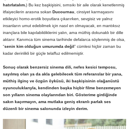
hatırlatalım.
) Bu kez başkişisini, sımsıkı bir aile olarak kenetlenmiş
itfaiyecilerin arasına sokan
Ducournau
, cinsiyet karmaşasını
etkileyici homo-erotik boyutlara çıkarırken, sevgisiz ve yalnız
insanların umut edebilmek için nasıl en olmayacak, en mantıksız
inançlara bile kapılabildiklerini yalın, ama müthiş dokunaklı bir dille
aktarır. Kanımca tüm sinema tarihinde defalarca söylenmiş de olsa,
“
senin kim olduğun umurumda değil
” cümlesi hiçbir zaman bu
kadar derinlikli bir güçle telaffuz edilmemiştir.
Sonuç olarak benzersiz sinema dili, nefes kesici temposu,
sayılmış olan ya da akla gelebilecek tüm referanslar bir yana,
müthiş ilginç ve özgün öyküsü, iki başkişisinin olağanüstü
oyunculuklarıyla, kendinden başka hiçbir filme benzemeyen
son yılların sinema olaylarından biri. Gösterime girdiğinde
sakın kaçırmayın, ama mutlaka geniş ekranlı parlak ses
düzenli bir sinema salonunda izleyin derim.