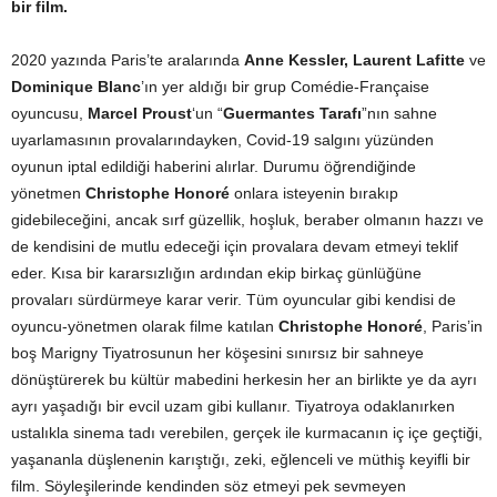
bir film.
2020 yazında Paris’te aralarında
Anne Kessler, Laurent Lafitte
ve
Dominique Blanc
’ın yer aldığı bir grup Comédie-Française
oyuncusu,
Marcel Proust
‘un “
Guermantes Tarafı
”nın sahne
uyarlamasının provalarındayken, Covid-19 salgını yüzünden
oyunun iptal edildiği haberini alırlar. Durumu öğrendiğinde
yönetmen
Christophe Honoré
onlara isteyenin bırakıp
gidebileceğini, ancak sırf güzellik, hoşluk, beraber olmanın hazzı ve
de kendisini de mutlu edeceği için provalara devam etmeyi teklif
eder. Kısa bir kararsızlığın ardından ekip birkaç günlüğüne
provaları sürdürmeye karar verir. Tüm oyuncular gibi kendisi de
oyuncu-yönetmen olarak filme katılan
Christophe Honoré
, Paris’in
boş Marigny Tiyatrosunun her köşesini sınırsız bir sahneye
dönüştürerek bu kültür mabedini herkesin her an birlikte ye da ayrı
ayrı yaşadığı bir evcil uzam gibi kullanır. Tiyatroya odaklanırken
ustalıkla sinema tadı verebilen, gerçek ile kurmacanın iç içe geçtiği,
yaşananla düşlenenin karıştığı, zeki, eğlenceli ve müthiş keyifli bir
film. Söyleşilerinde kendinden söz etmeyi pek sevmeyen