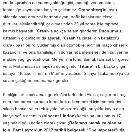
ya da
Lynch
’in de yapmış olduğu gibi, mantığı zorlamaktan,
fantastiğe kaymaktan katiyen çekinmez.
Cronenberg
’in, aşırı
şiddetle aşırı erotizmi harmanlayan, trafik kazalarının cinsel
dürtüleri alevlendirdiği, çekilmesinden 25 yıl sonra bile taptaze
kalmış başyapıtı, “
Crash
”a açıkça selam gönderen
Ducournau
,
ustasının çılgınlığını da aşarak, “
Crash
”ta cinselliğin katalizörü
olarak pasif bir rol yüklenmiş olan otomobile, aktif bir maço cinsellik
kazandırır ve ona hamileliğinin sonlarında memelerinden süt yerine
makine yağı gelecek olan Meryem’ini tohumlamak tanrısal bir görev
verir. Metal-insan simbiyozu dendiğinde “
Titane
”ın bir başka çılgın
ustaya, “Tetsuo: The Iron Man”ın yaratıcısı Shinya Tsukamoto’ya da
selam çaktığını unutmamak gerekir.
Kimliğini artık saklamak gerektiğini fark eden Alexia, saçlarını tıraş
eder, hunharca burnunu kırar, fark edilmemeleri için memelerini
sıkıca bantlar ve erkek kıyafetine girerek oğlu on yıldır kayıp olan
itfaiye şefi Vincent’ın (
Vincent Lindon
) karşısına, bulunmuş 17
yaşındaki oğlu Adrien olarak çıkar. (
Referans meraklısı olanlar
için, Bart Layton’un 2017 tarihli belgeseli “The İmposter”ı da