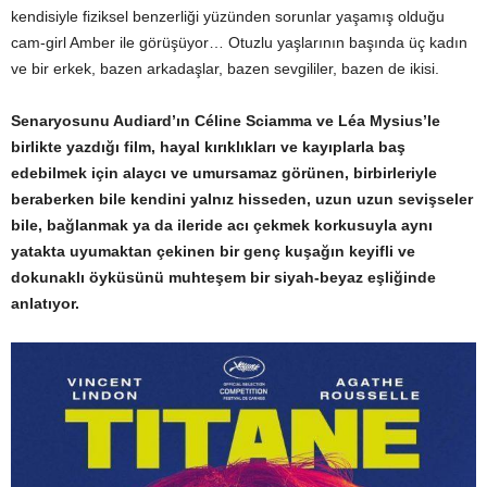
kendisiyle fiziksel benzerliği yüzünden sorunlar yaşamış olduğu
cam-girl Amber ile görüşüyor… Otuzlu yaşlarının başında üç kadın
ve bir erkek, bazen arkadaşlar, bazen sevgililer, bazen de ikisi.
Senaryosunu Audiard’ın Céline Sciamma ve Léa Mysius’le
birlikte yazdığı film, hayal kırıklıkları ve kayıplarla baş
edebilmek için alaycı ve umursamaz görünen, birbirleriyle
beraberken bile kendini yalnız hisseden, uzun uzun sevişseler
bile, bağlanmak ya da ileride acı çekmek korkusuyla aynı
yatakta uyumaktan çekinen bir genç kuşağın keyifli ve
dokunaklı öyküsünü muhteşem bir siyah-beyaz eşliğinde
anlatıyor.