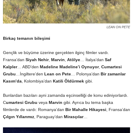
LEAN ON PETE
Birkaç temanın bileşimi
Gençlik ve büyüme üzerine gerçekten ilginç filmler vardı.
Fransa’dan
Siyah Nehir
,
Marvin
,
Atölye
… İtalya’dan
Saf
Kalpler
… ABD’den
Madeline Madeline’i Oynuyor
,
Cumartesi
Grubu
…İngiltere’den
Lean on Pete
… Polonya’dan
Bir zamanlar
Kasım’da
, Kolombiya’dan
Katili Öldürmek
gibi.
Bunlardan bazıları ayni zamanda eşcinselliği de konu ediniyorlardı.
C
umartesi Grubu
veya
Marvin
gibi. Ayrıca bu tema başka
filmlerde de vardı: Romanya’dan
Bir Mahalle Hikayesi
, Fransa’dan
Çılgın Yıllarımız
, Paraguay’dan
Mirasçılar
…