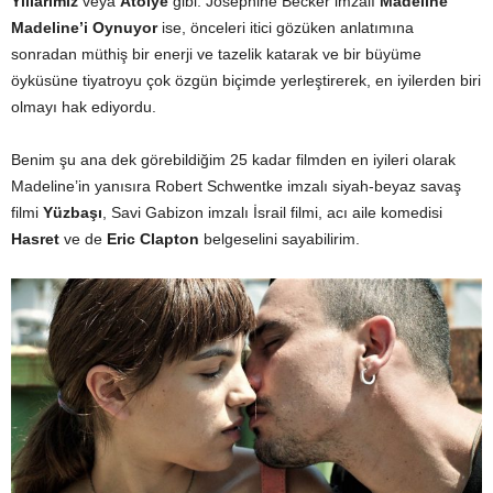
Yıllarımız
veya
Atölye
gibi. Josephine Becker imzalı
Madeline
Madeline’i Oynuyor
ise, önceleri itici gözüken anlatımına
sonradan müthiş bir enerji ve tazelik katarak ve bir büyüme
öyküsüne tiyatroyu çok özgün biçimde yerleştirerek, en iyilerden biri
olmayı hak ediyordu.
Benim şu ana dek görebildiğim 25 kadar filmden en iyileri olarak
Madeline’in yanısıra Robert Schwentke imzalı siyah-beyaz savaş
filmi
Yüzbaşı
, Savi Gabizon imzalı İsrail filmi, acı aile komedisi
Hasret
ve de
Eric Clapton
belgeselini sayabilirim.