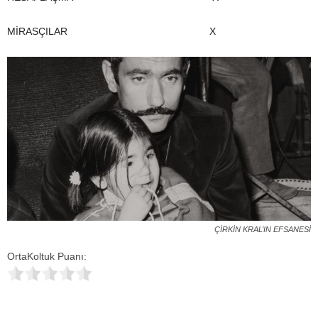
MİRASÇILAR X
ÇİRKİN KRAL’IN EFSANESİ
OrtaKoltuk Puanı: