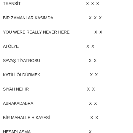
TRANSİT X X X
BİR ZAMANLAR KASIMDA X X X
YOU WERE REALLY NEVER HERE X X
ATÖLYE X X
SAVAŞ TİYATROSU X X
KATİLİ ÖLDÜRMEK X X
SİYAH NEHİR X X
ABRAKADABRA X X
BİR MAHALLE HİKAYESİ X X
HESAPLAŞMA X