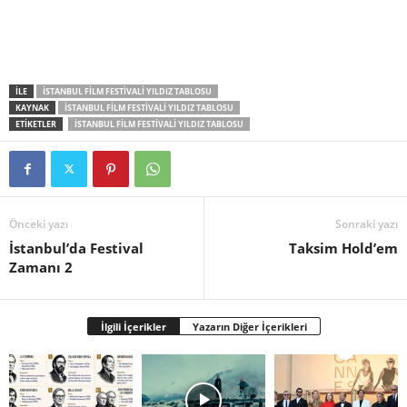
İLE
İSTANBUL FILM FESTIVALI YILDIZ TABLOSU
KAYNAK
İSTANBUL FILM FESTIVALI YILDIZ TABLOSU
ETİKETLER
İSTANBUL FILM FESTIVALI YILDIZ TABLOSU
Önceki yazı
Sonraki yazı
İstanbul’da Festival
Taksim Hold’em
Zamanı 2
İlgili İçerikler
Yazarın Diğer İçerikleri