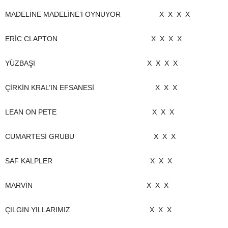
MADELİNE MADELİNE’İ OYNUYOR X X X X
ERİC CLAPTON X X X X
YÜZBAŞI X X X X
ÇİRKİN KRAL’IN EFSANESİ X X X
LEAN ON PETE X X X
CUMARTESİ GRUBU X X X
SAF KALPLER X X X
MARVİN X X X
ÇILGIN YILLARIMIZ X X X