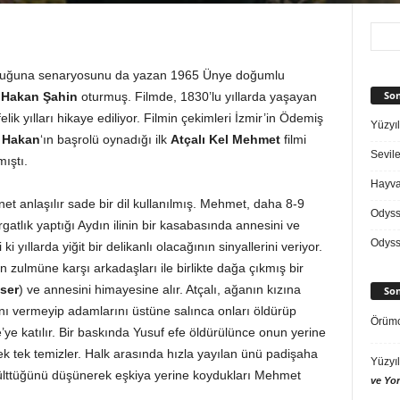
ltuğuna senaryosunu da yazan 1965 Ünye doğumlu
Son
z
Hakan Şahin
oturmuş. Filmde, 1830’lu yıllarda yaşayan
ik yılları hikaye ediliyor. Filmin çekimleri İzmir’in Ödemiş
Yüzyıl
t Hakan
‘ın başrolü oynadığı ilk
Atçalı Kel Mehmet
filmi
Sevile
ıştı.
Hayvan
 net anlaşılır sade bir dil kullanılmış. Mehmet, daha 8-9
Odys
gatlık yaptığı Aydın ilinin bir kasabasında annesini ve
Odys
i yıllarda yiğit bir delikanlı olacağının sinyallerini veriyor.
n zulmüne karşı arkadaşları ile birlikte dağa çıkmış bir
ser
) ve annesini himayesine alır. Atçalı, ağanın kızına
Son
ını vermeyip adamlarını üstüne salınca onları öldürüp
Örümc
fe’ye katılır. Bir baskında Yusuf efe öldürülünce onun yerine
k tek temizler. Halk arasında hızla yayılan ünü padişaha
Yüzyıl
çülttüğünü düşünerek eşkiya yerine koydukları Mehmet
ve Yor