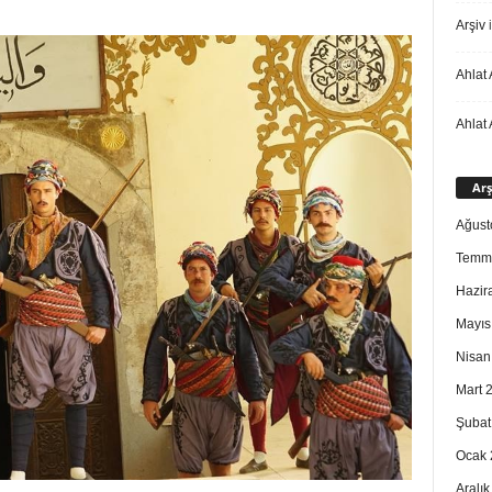
Arşiv
i
Ahlat 
Ahlat 
Arş
Ağust
Temm
Hazir
Mayıs
Nisan
Mart 
Şubat
Ocak 
Aralı