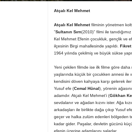
Atçalı Kel Mehmet
Atçalı Kel Mehmet
filminin yönetmen ko
”
Sultanın Sırrı
(2010)” filmi ile tanıdığımı
Kel Mehmet Efenin çocukluk, gençlik ve efel
ilçesinin Birgi mahallesinde yapıldı.
Fikre
1964 yılında çekilmiş ve büyük sükse yapm
Yeni çekilen filmde ise ilk filme göre daha
yaşlarında küçük bir çocukken annesi ile ır
kendisini döven kahyaya karşı gelerek ileri k
Yusuf efe (
Cemal Hünal
), yörenin ağasını
adamdır. Atçalı Kel Mehmet’i (
Gökhan Ke
sevdalanır ve ağadan kızını ister. Ağa kız
arkadaşları ile birlikte dağa çıkıp Yusuf e
geçer ve halka zulüm edenleri bölgeden te
kadar gider. Paşalar, devletin gücünü kü
efenin üzerine adamlarını salarlar…