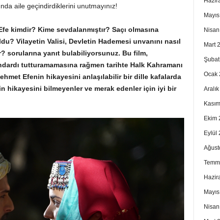
Hazir
nda aile geçindirdiklerini unutmayınız!
Mayıs
Efe kimdir? Kime sevdalanmıştır? Saçı olmasına
Nisan
du? Vilayetin Valisi, Devletin Hademesi unvanını nasıl
Mart 
? sorularına yanıt bulabiliyorsunuz. Bu film,
Şubat
tandardı tutturamamasına rağmen tarihte Halk Kahramanı
Ocak 
hmet Efenin hikayesini anlaşılabilir bir dille kafalarda
in hikayesini bilmeyenler ve merak edenler için iyi bir
Aralı
Kasım
Ekim 
Eylül
Ağust
Temm
Hazir
Mayıs
Nisan