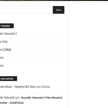
 Yazılar
lık Yalnızlık 2
n Kişi
 Çiftliği
sey
sey
 yorumlar
ek Adam : Yepyeni Bir Gün
için
Damla
lık Yalnızlık
için
Yüzyıllık Yalnızlık 2 Film Eleştirisi
umlar - OrtaKoltuk