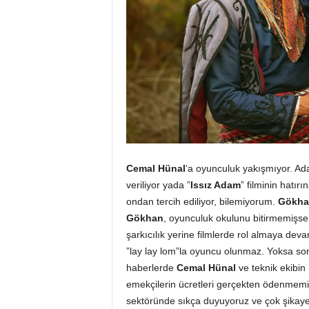
Cemal Hünal
‘a oyunculuk yakışmıyor. Ada
veriliyor yada ”
Issız Adam
” filminin hatırı
ondan tercih ediliyor, bilemiyorum.
Gökha
Gökhan
, oyunculuk okulunu bitirmemişse
şarkıcılık yerine filmlerde rol almaya dev
”lay lay lom”la oyuncu olunmaz. Yoksa so
haberlerde
Cemal Hünal
ve teknik ekibin
emekçilerin ücretleri gerçekten ödenmemi
sektöründe sıkça duyuyoruz ve çok şikayet 