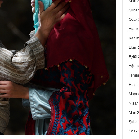
Mart 
Şubat
Ocak 
Aralı
Kasım
Ekim 
Eylül
Ağust
Temm
Hazir
Mayıs
Nisan
Mart 
Şubat
Ocak 