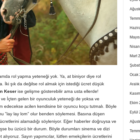
Ağust
Temm
Hazir
Mayıs
Nisan
Mart 
Şubat
Ocak 
mda rol yapma yeteneği yok. Ya, at biniyor diye rol
na. İki şık da değilse rol almak için istediği ücret düşük
Aralı
n Keser
ise gelişme gösterebilir ama usta ellerde!
Kasım
 ve İçten gelen bir oyunculuk yeteneği de yoksa ve
Ekim 
am edecekse acilen kendisine bir oyuncu koçu tutmalı. Böyle
Eylül
nu ”lay lay lom” olur benden söylemesi. Basına düşen
 ücretlerini alamadığı söyleniyor. Eğer haberler doğruysa ve
Ağust
şse bu üzücü bir durum. Böyle durumları sinema ve dizi
Temm
alıyoruz. Sayın yapımcılar, lütfen emekçilerin ücretlerini