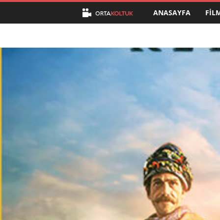
ANASAYFA
FIL
O
r
t
a
K
o
l
t
u
k