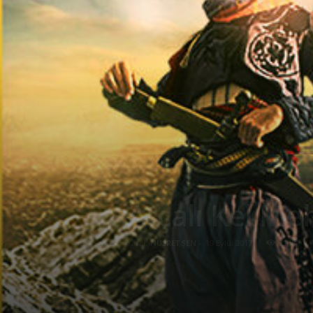
Atçalı Kel M
Yazar:
NUSRET ŞEN
-
19 Eylül 2017
2148