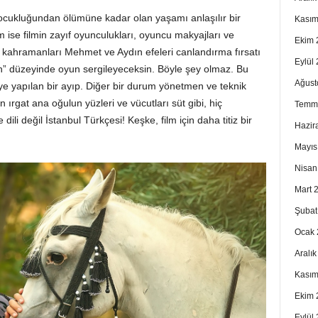
cukluğundan ölümüne kadar olan yaşamı anlaşılır bir
Kasım
 ise filmin zayıf oyunculukları, oyuncu makyajları ve
Ekim 
k kahramanları Mehmet ve Aydın efeleri canlandırma fırsatı
Eylül
n” düzeyinde oyun sergileyeceksin. Böyle şey olmaz. Bu
Ağust
e yapılan bir ayıp. Diğer bir durum yönetmen ve teknik
n ırgat ana oğulun yüzleri ve vücutları süt gibi, hiç
Temm
 dili değil İstanbul Türkçesi! Keşke, film için daha titiz bir
Hazir
Mayıs
Nisan
Mart 
Şubat
Ocak 
Aralı
Kasım
Ekim 
Eylül