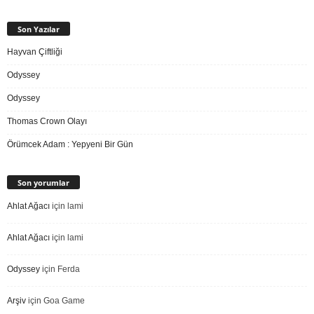
Son Yazılar
Hayvan Çiftliği
Odyssey
Odyssey
Thomas Crown Olayı
Örümcek Adam : Yepyeni Bir Gün
Son yorumlar
Ahlat Ağacı
için
lami
Ahlat Ağacı
için
lami
Odyssey
için
Ferda
Arşiv
için
Goa Game