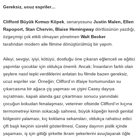
Gereksiz, ucuz espriler…
Clifford Büyük Kırmızı Köpek
, senaryosunu
Justin Malen, Ellen
Rapoport, Stan Chervin, Blaise Hemingway
dörtlüsünün yazdığı,
özgeçmişi çok etkili olmayan yönetmen
Walt Becker
tarafından modern aile filmine dönüştürülmüş bir yapım.
Aileyi, sevgiyi, iyiyi, kötüyü, dostluğu öne çıkaran eğlenceli ve eğitici
yapımlar çocuklar için oldukça önemli. Ancak; İnsanların farklı olan
şeylere nasıl tepki verdiklerini anlatan bu filmde bazen gereksiz,
ucuz espriler var. Örneğin; Clifford’ın itfaiye hortumundan su
çıkarcasına bir ağaca çiş yapması ve çişini Casey dayıya
sıçratması, kapalı alanda gaz çıkartması sonucu yanındaki
çocuğun kokudan fenalaşması, veteriner ofisinde Clifford’ın kıçına
termometreyi kimin sokacağı sahnesi, büyük köpeğin kendi genital
bölgesini yalaması, kıç koklama sekansları, oldukça rahatsız edici
çift başlı keçinin sürekli gösterilmesi, Casey dayının pislik içinde
yaşaması, iş için gittiği şirkette ikram şekerlerini avuçlayarak öğle