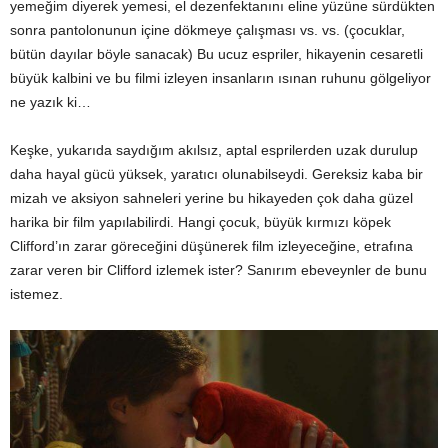
yemeğim diyerek yemesi, el dezenfektanını eline yüzüne sürdükten
sonra pantolonunun içine dökmeye çalışması vs. vs. (çocuklar,
bütün dayılar böyle sanacak) Bu ucuz espriler, hikayenin cesaretli
büyük kalbini ve bu filmi izleyen insanların ısınan ruhunu gölgeliyor
ne yazık ki…
Keşke, yukarıda saydığım akılsız, aptal esprilerden uzak durulup
daha hayal gücü yüksek, yaratıcı olunabilseydi. Gereksiz kaba bir
mizah ve aksiyon sahneleri yerine bu hikayeden çok daha güzel
harika bir film yapılabilirdi. Hangi çocuk, büyük kırmızı köpek
Clifford’ın zarar göreceğini düşünerek film izleyeceğine, etrafına
zarar veren bir Clifford izlemek ister? Sanırım ebeveynler de bunu
istemez.