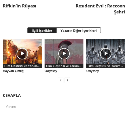
Rifkin’in Rüyası
Resıdent Evıl : Raccoon
Şehri
İlgili İçerikler
Yazarın Diğer İçerikleri
Film Eleştirisi ve Yorumlar
Film Eleştirisi ve Yorumlar
Film Eleştirisi ve Yorumlar
Hayvan Çiftliği
Odyssey
Odyssey
CEVAPLA