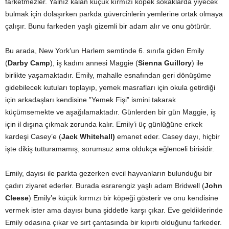
farketmezler. Yalnız kalan küçük kırmızı köpek sokaklarda yiyecek
bulmak için dolaşırken parkda güvercinlerin yemlerine ortak olmaya
çalışır. Bunu farkeden yaşlı gizemli bir adam alır ve onu götürür.
Bu arada, New York’un Harlem semtinde 6. sınıfa giden Emily
(
Darby Camp
), iş kadını annesi Maggie (
Sienna Guillory
) ile
birlikte yaşamaktadır. Emily, mahalle esnafından geri dönüşüme
gidebilecek kutuları toplayıp, yemek masrafları için okula getirdiği
için arkadaşları kendisine ”Yemek Fişi” ismini takarak
küçümsemekte ve aşağılamaktadır. Günlerden bir gün Maggie, iş
için il dışına çıkmak zorunda kalır. Emily’i üç günlüğüne erkek
kardeşi Casey’e (
Jack Whitehall)
emanet eder. Casey dayı, hiçbir
işte dikiş tutturamamış, sorumsuz ama oldukça eğlenceli birisidir.
Emily, dayısı ile parkta gezerken evcil hayvanların bulunduğu bir
çadırı ziyaret ederler. Burada esrarengiz yaşlı adam Bridwell (
John
Cleese
) Emily’e küçük kırmızı bir köpeği gösterir ve onu kendisine
vermek ister ama dayısı buna şiddetle karşı çıkar. Eve geldiklerinde
Emily odasına çıkar ve sırt çantasında bir kıpırtı olduğunu farkeder.