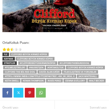
OrtaKoltuk Puanı:
İLE
CLIFFORD BÜYÜK KIRMIZI KÖPEK
KAYNAK
CLIFFORD BÜYÜK KIRMIZI KÖPEK
ETİKETLER
#CLIFFORDBÜYÜKKIRMIZIKÖPEK
#CLIFFORDTHEBIGREDDOG
#FILMELEŞTIRILERI
#NUSRETŞEN
#ORTAKOLTUK
CLIFFORD BÜYÜK KIRMIZI KÖPEK
CLIFFORD THE BIG RED DOG
DAVID ALAN GRIER
FILM ELEŞTIRISI VE YORUMLAR
HTTPS://WWW.IMDB.COM/TITLE/TT2397461?REF_=NV_SR_SRSG_0
JACK WHITEHALL
KEITH EWELL
KENAN THOMPSON
ROSIE PEREZ
SIENNA GUILLORY
WALT BECKER
Önceki yazı
Sonraki yazı