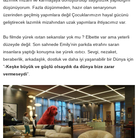
lazımlık mizahı ile karmaşaya dönüştürülüp saygısızlık yapıldığını
düşünüyorum. Fazla düşünmeden, hazır olan senaryonun
üzerinden geçilmiş yapımlara değil Çocuklarımızın hayal gücünü
geliştirecek lazımlık mizahından uzak yapımlara ihtiyacımız var.
Bu filmde yürek ısıtan sekanslar yok mu ? Elbette var ama yeterli
düzeyde değil. Son sahnede Emily’nin parkda etrafını saran
insanlara yaptığı konuşma ise yürek ısıtıcı. Sevgi, nezaket,
beraberlik, arkadaşlık, dostluk ve daha iyi yaşanabilir bir Dünya için
”
-Keşke büyük ve güçlü olsaydık da dünya bize zarar
vermeseydi
”.