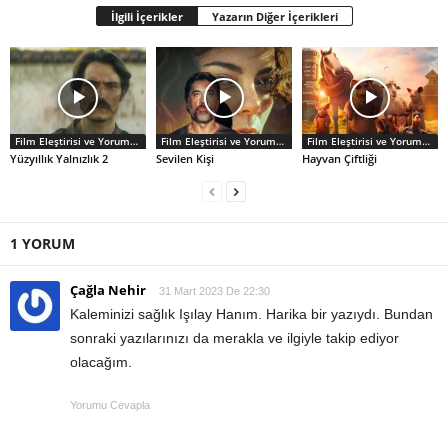
İlgili İçerikler
Yazarın Diğer İçerikleri
Film Eleştirisi ve Yorumlar
Film Eleştirisi ve Yorumlar
Film Eleştirisi ve Yorumlar
Yüzyıllık Yalnızlık 2
Sevilen Kişi
Hayvan Çiftliği
1 YORUM
Çağla Nehir
31 Mart 2023 De 22:30
Kaleminizi sağlık Işılay Hanım. Harika bir yazıydı. Bundan
sonraki yazılarınızı da merakla ve ilgiyle takip ediyor
olacağım.
Yorumu Cevapla