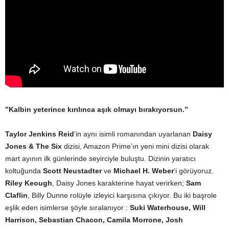
”Kalbin yeterince kırılınca aşık olmayı bırakıyorsun.”
Taylor Jenkins Reid
‘in aynı isimli romanından uyarlanan
Daisy
Jones & The Six
dizisi, Amazon Prime’ın yeni mini dizisi olarak
mart ayının ilk günlerinde seyirciyle buluştu. Dizinin yaratıcı
koltuğunda
Scott Neustadter
ve
Michael H. Weber
‘i görüyoruz.
Riley Keough
, Daisy Jones karakterine hayat verirken;
Sam
Claflin
, Billy Dunne rolüyle izleyici karşısına çıkıyor. Bu iki başrole
eşlik eden isimlerse şöyle sıralanıyor :
Suki Waterhouse, Will
Harrison, Sebastian Chacon, Camila Morrone, Josh