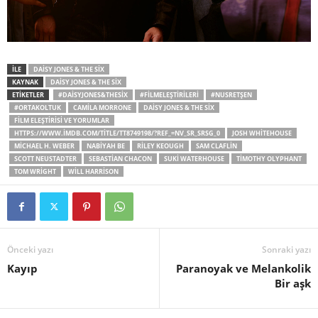
İLE
DAISY JONES & THE SIX
KAYNAK
DAISY JONES & THE SIX
ETİKETLER
#DAISYJONES&THESIX
#FILMELEŞTIRILERI
#NUSRETŞEN
#ORTAKOLTUK
CAMILA MORRONE
DAISY JONES & THE SIX
FILM ELEŞTIRISI VE YORUMLAR
HTTPS://WWW.IMDB.COM/TITLE/TT8749198/?REF_=NV_SR_SRSG_0
JOSH WHITEHOUSE
MICHAEL H. WEBER
NABIYAH BE
RILEY KEOUGH
SAM CLAFLIN
SCOTT NEUSTADTER
SEBASTIAN CHACON
SUKI WATERHOUSE
TIMOTHY OLYPHANT
TOM WRIGHT
WILL HARRISON
Önceki yazı
Sonraki yazı
Kayıp
Paranoyak ve Melankolik
Bir aşk