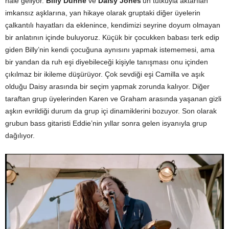
hale geliyor.
Billy Dunne
ve
Daisy Jones
‘un tutkuyla aktarılan
imkansız aşklarına, yan hikaye olarak gruptaki diğer üyelerin
çalkantılı hayatları da eklenince, kendimizi seyrine doyum olmayan
bir anlatının içinde buluyoruz. Küçük bir çocukken babası terk edip
giden Billy’nin kendi çocuğuna aynısını yapmak istememesi, ama
bir yandan da ruh eşi diyebileceği kişiyle tanışması onu içinden
çıkılmaz bir ikileme düşürüyor. Çok sevdiği eşi Camilla ve aşık
olduğu Daisy arasında bir seçim yapmak zorunda kalıyor. Diğer
taraftan grup üyelerinden Karen ve Graham arasında yaşanan gizli
aşkın evrildiği durum da grup içi dinamiklerini bozuyor. Son olarak
grubun bass gitaristi Eddie’nin yıllar sonra gelen isyanıyla grup
dağılıyor.