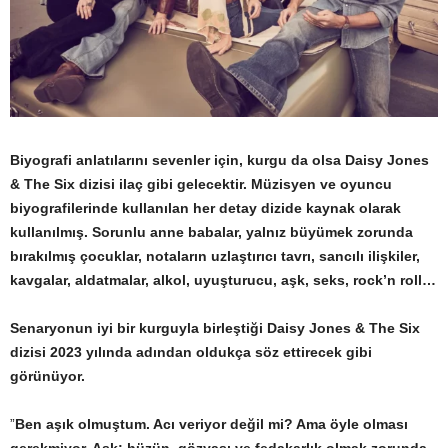
Biyografi anlatılarını sevenler için, kurgu da olsa Daisy Jones
& The Six dizisi ilaç gibi gelecektir. Müzisyen ve oyuncu
biyografilerinde kullanılan her detay dizide kaynak olarak
kullanılmış. Sorunlu anne babalar, yalnız büyümek zorunda
bırakılmış çocuklar, notaların uzlaştırıcı tavrı, sancılı ilişkiler,
kavgalar, aldatmalar, alkol, uyuşturucu, aşk, seks, rock’n roll…
Senaryonun iyi bir kurguyla birleştiği Daisy Jones & The Six
dizisi 2023 yılında adından oldukça söz ettirecek gibi
görünüyor.
”
Ben aşık olmuştum. Acı veriyor değil mi? Ama öyle olması
gerekmiyor. Aşk; hüzün, gözyaşı ve fedakarlık olmak zorunda