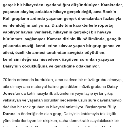
gerçek bir hikayeden uyarlandığını düşündürüyor. Karakterler,
yaşanan olaylar, anlatılan hikaye gerçek değil; ama Rock’n
Roll grupların ardında yaşanan gerçek dramalardan fazlasıyla
esinlenildiğini anlıyoruz. Dizide tüm karakterlerle röportaj
yapılıyor havası verilerek, hikayenin gerçekçi bir havaya
bürünmesi sağlanıyor. Kamera dizinin ilk bölümünde, gençlik
yıllarında müziği kendilerine kılavuz yapan bir grup gence ve
ailesi, özellikle annesi tarafından sevgisiz büyütülen,
kendisini değersiz hissederek özgüven sorunları yaşayan
Daisy’nin çocukluğuna ve gençliğine odaklanıyor.
70’lerin ortasında kurdukları, ama sadece bir müzik grubu olmayıp,
aile olmayı ana materyal haline getirdikleri müzik grubuna
Daisy
Jones
‘un da katılmasıyla ilk albümlerini yayınlayıp iyi bir çıkış
yakalayan ve yaşanan sorunlar nedeniyle uzun süre dayanamayıp
dağılan bir rock grubunun hikayesi anlatılıyor. Başlangıçta
Billy
Dunne
‘ın önderliğinde olan grup, Daisy’nin katılımıyla tek kişilik
yönetimle ilerleyen bir ekipken, daha demokratik sayılabilecek bir