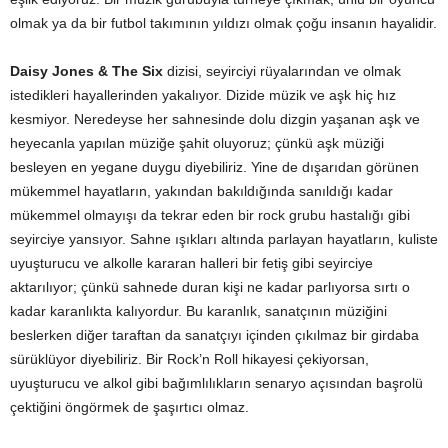
olmak ya da bir futbol takımının yıldızı olmak çoğu insanın hayalidir.
Daisy Jones & The Six
dizisi, seyirciyi rüyalarından ve olmak
istedikleri hayallerinden yakalıyor. Dizide müzik ve aşk hiç hız
kesmiyor. Neredeyse her sahnesinde dolu dizgin yaşanan aşk ve
heyecanla yapılan müziğe şahit oluyoruz; çünkü aşk müziği
besleyen en yegane duygu diyebiliriz. Yine de dışarıdan görünen
mükemmel hayatların, yakından bakıldığında sanıldığı kadar
mükemmel olmayışı da tekrar eden bir rock grubu hastalığı gibi
seyirciye yansıyor. Sahne ışıkları altında parlayan hayatların, kuliste
uyuşturucu ve alkolle kararan halleri bir fetiş gibi seyirciye
aktarılıyor; çünkü sahnede duran kişi ne kadar parlıyorsa sırtı o
kadar karanlıkta kalıyordur. Bu karanlık, sanatçının müziğini
beslerken diğer taraftan da sanatçıyı içinden çıkılmaz bir girdaba
sürüklüyor diyebiliriz. Bir Rock’n Roll hikayesi çekiyorsan,
uyuşturucu ve alkol gibi bağımlılıkların senaryo açısından başrolü
çektiğini öngörmek de şaşırtıcı olmaz.