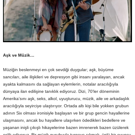
Aşk ve Müzik…
Müziğin beslenmeyi en çok sevdiği duygular; aşk, büyüme
sancıları, aile ilişkileri ve depresyon gibi insanı yaralayan, ancak
ayakta kalmasını da sağlayan eylemlerin, notalar aracılığıyla
dünyaya ilan edilişine tanıklık ediyoruz. Dizi, 70’ler döneminin
Amerika’sını aşk, seks, alkol, uyuşturucu, müzik, aile ve arkadaşlık
aracılığıyla seyirciye ulaştırıyor. Ortada altı kişi bile yokken grubun
adının Six olması ironisiyle başlayan ve bir grup gencin hayallerine
ulaşmasını, ancak bu hayallere ulaşırken ödedikleri bedellere ve
yaşanan inişli çıkışlı hikayelerine bazen imrenerek bazen üzülerek
eşlik ediyoruz. Bir müzik gurubuyla turneye çıkmak, ünlü bir oyuncu