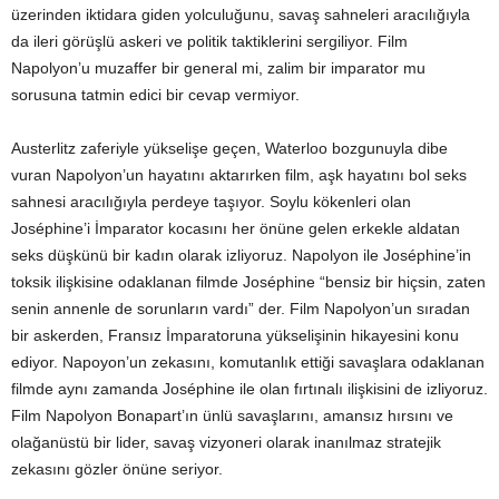
üzerinden iktidara giden yolculuğunu, savaş sahneleri aracılığıyla
da ileri görüşlü askeri ve politik taktiklerini sergiliyor. Film
Napolyon’u muzaffer bir general mi, zalim bir imparator mu
sorusuna tatmin edici bir cevap vermiyor.
Austerlitz zaferiyle yükselişe geçen, Waterloo bozgunuyla dibe
vuran Napolyon’un hayatını aktarırken film, aşk hayatını bol seks
sahnesi aracılığıyla perdeye taşıyor. Soylu kökenleri olan
Joséphine’i İmparator kocasını her önüne gelen erkekle aldatan
seks düşkünü bir kadın olarak izliyoruz. Napolyon ile Joséphine’in
toksik ilişkisine odaklanan filmde Joséphine “bensiz bir hiçsin, zaten
senin annenle de sorunların vardı” der. Film Napolyon’un sıradan
bir askerden, Fransız İmparatoruna yükselişinin hikayesini konu
ediyor. Napoyon’un zekasını, komutanlık ettiği savaşlara odaklanan
filmde aynı zamanda Joséphine ile olan fırtınalı ilişkisini de izliyoruz.
Film Napolyon Bonapart’ın ünlü savaşlarını, amansız hırsını ve
olağanüstü bir lider, savaş vizyoneri olarak inanılmaz stratejik
zekasını gözler önüne seriyor.