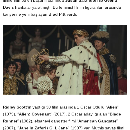
filmlerinin bu en başarılı olanında
Susan Sarandon
ile
Geena
Davis
harikalar yaratmıştı. Bu feminist filmin figüranları arasında
kariyerine yeni başlayan
Brad Pitt
vardı.
Ridley Scott
’ın yaptığı 30 film arasında 1 Oscar Ödüllü “
Alien
”
(1979), “
Alien: Covenant
” (2017), 2 Oscar adaylığı alan “
Blade
Runner
” (1982), efsanevi gangster filmi “
American Gangster
”
(2007), “
Jane’in Zaferi / G. İ. Jane
” (1997) var. Müthiş savaş filmi