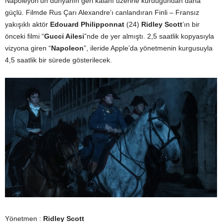
Napoleyon’un dünyanın geri kalanı üzerine kurduğundan daha
güçlü. Filmde Rus Çarı Alexandre’ı canlandıran Finli – Fransız
yakışıklı aktör
Edouard Philipponnat
(24)
Ridley Scott
’ın bir
önceki filmi “
Gucci Ailesi
”nde de yer almıştı. 2,5 saatlik kopyasıyla
vizyona giren “
Napoleon
”, ileride Apple’da yönetmenin kurgusuyla
4,5 saatlik bir sürede gösterilecek.
Yönetmen :
Ridley Scott