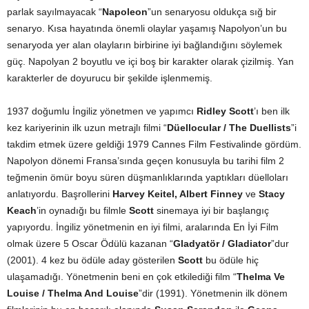
parlak sayılmayacak “
Napoleon
”un senaryosu oldukça sığ bir
senaryo. Kısa hayatında önemli olaylar yaşamış Napolyon’un bu
senaryoda yer alan olayların birbirine iyi bağlandığını söylemek
güç. Napolyan 2 boyutlu ve içi boş bir karakter olarak çizilmiş. Yan
karakterler de doyurucu bir şekilde işlenmemiş.
1937 doğumlu İngiliz yönetmen ve yapımcı
Ridley Scott
’ı ben ilk
kez kariyerinin ilk uzun metrajlı filmi “
Düellocular / The Duellists
”i
takdim etmek üzere geldiği 1979 Cannes Film Festivalinde gördüm.
Napolyon dönemi Fransa’sında geçen konusuyla bu tarihi film 2
teğmenin ömür boyu süren düşmanlıklarında yaptıkları düelloları
anlatıyordu. Başrollerini
Harvey Keitel, Albert Finney
ve
Stacy
Keach
’in oynadığı bu filmle
Scott
sinemaya iyi bir başlangıç
yapıyordu. İngiliz yönetmenin en iyi filmi, aralarında En İyi Film
olmak üzere 5 Oscar Ödülü kazanan “
Gladyatör / Gladiator
”dur
(2001). 4 kez bu ödüle aday gösterilen
Scott
bu ödüle hiç
ulaşamadığı. Yönetmenin beni en çok etkilediği film “
Thelma Ve
Louise / Thelma And Louise
”dir (1991). Yönetmenin ilk dönem