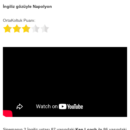
İngiliz gözüyle Napolyon
OrtaKoltuk Puanı:
Sinemanın 2 İngiliz ustası 87 yaşındaki
Ken Loach
ile 86 yaşındaki