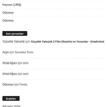
Hayvan Çiftliği
Odyssey
Odyssey
Son yorumlar
Yüzyıllık Yalnızlık
için
Yüzyıllık Yalnızlık 2 Film Eleştirisi ve Yorumlar - OrtaKoltuk
Arşiv
için
Sumatra Tonic
Ahlat Ağacı
için
lami
Ahlat Ağacı
için
lami
Odyssey
için
Ferda
Arşivler
Ağustos 2026