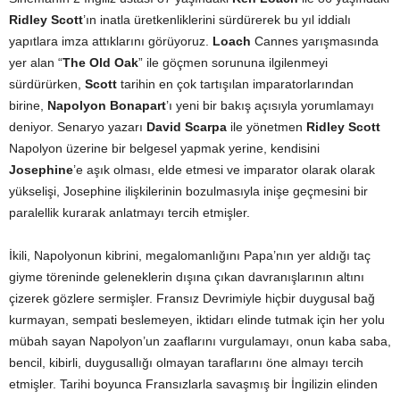
Ridley Scott
’ın inatla üretkenliklerini sürdürerek bu yıl iddialı
yapıtlara imza attıklarını görüyoruz.
Loach
Cannes yarışmasında
yer alan “
The Old Oak
” ile göçmen sorununa ilgilenmeyi
sürdürürken,
Scott
tarihin en çok tartışılan imparatorlarından
birine,
Napolyon Bonapart
’ı yeni bir bakış açısıyla yorumlamayı
deniyor. Senaryo yazarı
David Scarpa
ile yönetmen
Ridley Scott
Napolyon üzerine bir belgesel yapmak yerine, kendisini
Josephine
’e aşık olması, elde etmesi ve imparator olarak olarak
yükselişi, Josephine ilişkilerinin bozulmasıyla inişe geçmesini bir
paralellik kurarak anlatmayı tercih etmişler.
İkili, Napolyonun kibrini, megalomanlığını Papa’nın yer aldığı taç
giyme töreninde geleneklerin dışına çıkan davranışlarının altını
çizerek gözlere sermişler. Fransız Devrimiyle hiçbir duygusal bağ
kurmayan, sempati beslemeyen, iktidarı elinde tutmak için her yolu
mübah sayan Napolyon’un zaaflarını vurgulamayı, onun kaba saba,
bencil, kibirli, duygusallığı olmayan taraflarını öne almayı tercih
etmişler. Tarihi boyunca Fransızlarla savaşmış bir İngilizin elinden