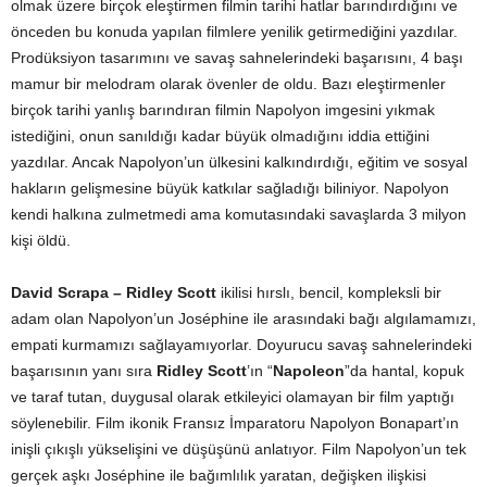
olmak üzere birçok eleştirmen filmin tarihi hatlar barındırdığını ve
önceden bu konuda yapılan filmlere yenilik getirmediğini yazdılar.
Prodüksiyon tasarımını ve savaş sahnelerindeki başarısını, 4 başı
mamur bir melodram olarak övenler de oldu. Bazı eleştirmenler
birçok tarihi yanlış barındıran filmin Napolyon imgesini yıkmak
istediğini, onun sanıldığı kadar büyük olmadığını iddia ettiğini
yazdılar. Ancak Napolyon’un ülkesini kalkındırdığı, eğitim ve sosyal
hakların gelişmesine büyük katkılar sağladığı biliniyor. Napolyon
kendi halkına zulmetmedi ama komutasındaki savaşlarda 3 milyon
kişi öldü.
David Scrapa – Ridley Scott
ikilisi hırslı, bencil, kompleksli bir
adam olan Napolyon’un Joséphine ile arasındaki bağı algılamamızı,
empati kurmamızı sağlayamıyorlar. Doyurucu savaş sahnelerindeki
başarısının yanı sıra
Ridley Scott
’ın “
Napoleon
”da hantal, kopuk
ve taraf tutan, duygusal olarak etkileyici olamayan bir film yaptığı
söylenebilir. Film ikonik Fransız İmparatoru Napolyon Bonapart’ın
inişli çıkışlı yükselişini ve düşüşünü anlatıyor. Film Napolyon’un tek
gerçek aşkı Joséphine ile bağımlılık yaratan, değişken ilişkisi