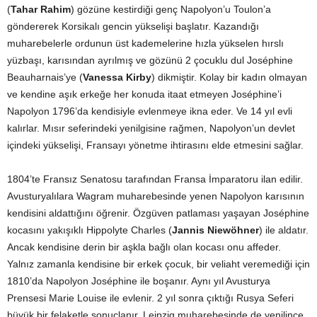
(
Tahar Rahim
) gözüne kestirdiği genç Napolyon’u Toulon’a
göndererek Korsikalı gencin yükselişi başlatır. Kazandığı
muharebelerle ordunun üst kademelerine hızla yükselen hırslı
yüzbaşı, karısından ayrılmış ve gözünü 2 çocuklu dul Joséphine
Beauharnais’ye (
Vanessa Kirby
) dikmiştir. Kolay bir kadın olmayan
ve kendine aşık erkeğe her konuda itaat etmeyen Joséphine’i
Napolyon 1796’da kendisiyle evlenmeye ikna eder. Ve 14 yıl evli
kalırlar. Mısır seferindeki yenilgisine rağmen, Napolyon’un devlet
içindeki yükselişi, Fransayı yönetme ihtirasını elde etmesini sağlar.
1804’te Fransız Senatosu tarafından Fransa İmparatoru ilan edilir.
Avusturyalılara Wagram muharebesinde yenen Napolyon karısının
kendisini aldattığını öğrenir. Özgüven patlaması yaşayan Joséphine
kocasını yakışıklı Hippolyte Charles (
Jannis Niewöhner
) ile aldatır.
Ancak kendisine derin bir aşkla bağlı olan kocası onu affeder.
Yalnız zamanla kendisine bir erkek çocuk, bir veliaht veremediği için
1810’da Napolyon Joséphine ile boşanır. Aynı yıl Avusturya
Prensesi Marie Louise ile evlenir. 2 yıl sonra çıktığı Rusya Seferi
büyük bir felaketle sonuçlanır. Leipzig muharebesinde de yenilince