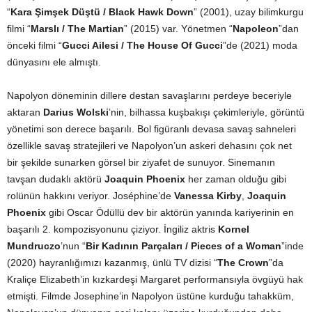
“
Kara Şimşek Düştü / Black Hawk Down
” (2001), uzay bilimkurgu
filmi “
Marslı / The Martian
” (2015) var. Yönetmen “
Napoleon
”dan
önceki filmi “
Gucci Ailesi / The House Of Gucci
”de (2021) moda
dünyasını ele almıştı.
Napolyon döneminin dillere destan savaşlarını perdeye beceriyle
aktaran
Darius Wolski
’nin, bilhassa kuşbakışı çekimleriyle, görüntü
yönetimi son derece başarılı. Bol figüranlı devasa savaş sahneleri
özellikle savaş stratejileri ve Napolyon’un askeri dehasını çok net
bir şekilde sunarken görsel bir ziyafet de sunuyor. Sinemanın
tavşan dudaklı aktörü
Joaquin Phoenix
her zaman olduğu gibi
rolünün hakkını veriyor. Joséphine’de
Vanessa Kirby
,
Joaquin
Phoenix
gibi Oscar Ödüllü dev bir aktörün yanında kariyerinin en
başarılı 2. kompozisyonunu çiziyor. İngiliz aktris
Kornel
Mundruczo
’nun “
Bir Kadının Parçaları / Pieces of a Woman
”inde
(2020) hayranlığımızı kazanmış, ünlü TV dizisi “
The Crown
”da
Kraliçe Elizabeth’in kızkardeşi Margaret performansıyla övgüyü hak
etmişti. Filmde Josephine’in Napolyon üstüne kurduğu tahakküm,