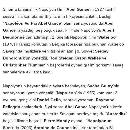
Sinema tarihinin ilk Napolyon filmi,
Abel Gance
’ın 1927 tarihli
sessiz filmi komutanın ilk yıllarının hikayesini anlatır. Başlığı
“
Napoléon Vu Par Abel Gance
” olan, senaryosunu da
Abel
Gance
’ın yazdığı beş buçuk saatlik filmde Napolyon’u
Albert
Dieudonné
canladırmıştı. 2. önemli Napolyon filmi “
Waterloo
”
(1970) Fransız komutanın Belçika topraklarında bulunan Waterloo
Savaşında İngilizlere yenilgisini anlatmıştı. Sovyet
Sergey
Bondrchuk
’un yönettiği,
Rod Steiger, Orson Welles
ve
Christopher Plummer
’in başrollerini oynadığı film görkemli savaş
sahneleriyle akıllarda kaldı.
Napolyon’un hayatındaki olaylara betimleyen,
Sacha Guitry
’nin
senaryosunu yazıp yönettiği “
Napoléon
”da (1955) komutanı 2
oyuncu, gençliğini
Daniel Gelin
, sonraki yaşamını
Raymond
Pellegrin
canlandırdı. 5 yıl sonra
Abel Gance
Napolyon’un kesin
zaferiyle sonuçlanan Austerlitz Savaşını perdeye taşıdı. “
Austerlitz
”
başlıklı filmde başrolü
Pierre Mondy
oynadı. “
Napolyonun
Sırrı
”nda (2003)
Antoine de Caunes
İngilizler tarafından St.