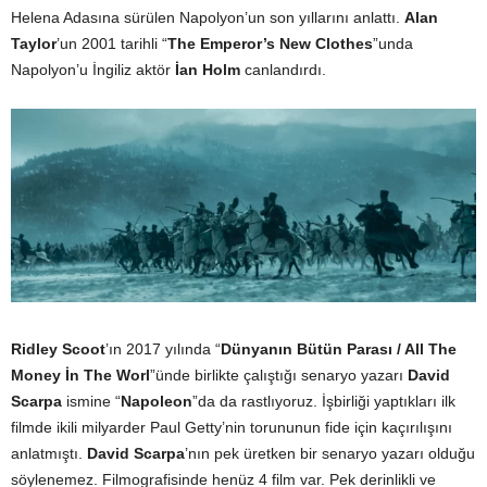
Helena Adasına sürülen Napolyon’un son yıllarını anlattı.
Alan
Taylor
’un 2001 tarihli “
The Emperor’s New Clothes
”unda
Napolyon’u İngiliz aktör
İan Holm
canlandırdı.
Ridley Scoot
’ın 2017 yılında “
Dünyanın Bütün Parası / All The
Money İn The Worl
”ünde birlikte çalıştığı senaryo yazarı
David
Scarpa
ismine “
Napoleon
”da da rastlıyoruz. İşbirliği yaptıkları ilk
filmde ikili milyarder Paul Getty’nin torununun fide için kaçırılışını
anlatmıştı.
David Scarpa
’nın pek üretken bir senaryo yazarı olduğu
söylenemez. Filmografisinde henüz 4 film var. Pek derinlikli ve