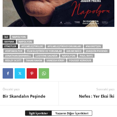
İLE
NAPOLYON
KAYNAK
NAPOLYON
ETİKETLER
#FILMELEŞTIRILERI
#FILMELEŞTIRIVEYORUMLARI
#NUSRETŞEN
#ORTAKOLTUK
FILM ELEŞTIRISI VE YORUMLAR
IAN MCNEICE
JOAQUIN PHOENIX
JONATHAN BARNWELL
LUDIVINE SAGNIER
NAPOLYON
PAUL RHYS
RIDLEY SCOTT
TAHAR RAHIM
VANESSA KIRBY
YOUSSEF KERKOUR
Önceki yazı
Sonraki yazı
Bir Skandalın Peşinde
Nefes : Yer Eksi İki
İlgili İçerikler
Yazarın Diğer İçerikleri