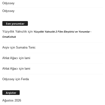
Odyssey
Odyssey
Son yorumlar
Yüzyıllık Yalnızlık
için
Yüzyıllık Yalnızlık 2 Film Eleştirisi ve Yorumlar -
OrtaKoltuk
Arşiv
için
Sumatra Tonic
Ahlat Ağacı
için
lami
Ahlat Ağacı
için
lami
Odyssey
için
Ferda
Arşivler
Ağustos 2026