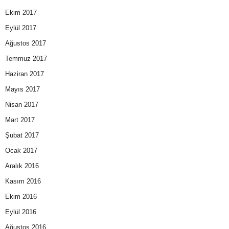
Ekim 2017
Eylül 2017
Ağustos 2017
Temmuz 2017
Haziran 2017
Mayıs 2017
Nisan 2017
Mart 2017
Şubat 2017
Ocak 2017
Aralık 2016
Kasım 2016
Ekim 2016
Eylül 2016
Ağustos 2016