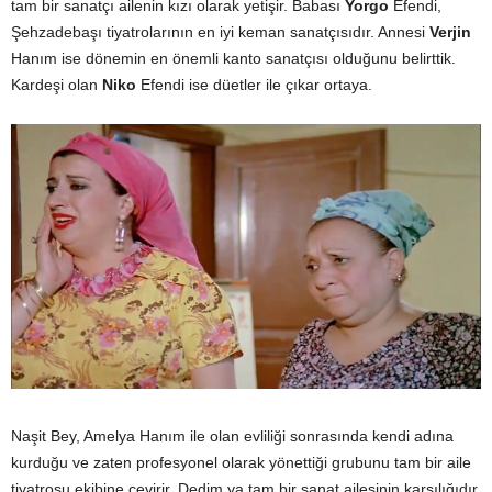
tam bir sanatçı ailenin kızı olarak yetişir. Babası
Yorgo
Efendi,
Şehzadebaşı tiyatrolarının en iyi keman sanatçısıdır. Annesi
Verjin
Hanım ise dönemin en önemli kanto sanatçısı olduğunu belirttik.
Kardeşi olan
Niko
Efendi ise düetler ile çıkar ortaya.
Naşit Bey, Amelya Hanım ile olan evliliği sonrasında kendi adına
kurduğu ve zaten profesyonel olarak yönettiği grubunu tam bir aile
tiyatrosu ekibine çevirir. Dedim ya tam bir sanat ailesinin karşılığıdır