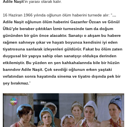
Adile Naşit
’in yarası olarak kalır.
16 Haziran 1966 yılında oğlunun ölüm haberini turnede alır: “
…
Adile Naşit oğlunun ölüm haberini Gazanfer Özcan ve Gönül
Ülkü’yle beraber çıktıkları İzmir turnesinde tam da doğum
gününden bir gün önce alacaktır. Sanatçı o akşam bu habere
rağmen sahneye çıkar ve hayatı boyunca kendisini iyi eden
tiyatrosuna sarılarak izleyenleri güldürür. Fakat bu ölüm zaten
duygusal bir yapıya sahip olan sanatçıyı oldukça derinden
etkilemiştir. Bu yüzden en şen kahkahalarında bile bir hüzün
barındırır Adile Naşit. Çok sevdiği oğlunun erken yaştaki
vefatından sonra hayatında sinema ve tiyatro dışında pek bir
şey bırakmaz.
”