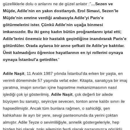
güzelliklerle dolu o anlarını ne de güzel anlatır :”
…Sezen ve
Müjde, Adile’nin en yakın dostlarıydı. Erol Simavi, Sezen’le
Müjde’nin emrine verdiği arabasıyla Adile’yi Paris’e
götürmelerini ister. Çünkü Adile’nin uçağa binmesi
imkansızdır. Bu iki genç kadın bütün proğramlarını iptal etti;
Adile’lerini önemsiz bir hastalık geçirdiğine inandırarak Paris’e
götürdüler. Orada aylarca bir anne şefkati ile Adile’ye baktılar.
Ümit kalmadığını öğrenice hayatlarının en iyi rollerini oynaya
oynaya İstanbul’a getirdiler.
”
Adile Naşit
, 11 Aralık 1987 yılında İstanbul’da erken bir yaşta, en
verimli döneminde 57 yaşında vefat eder. Kitapta, sanatçıya bir imaj
yaratma, imajın sınırları içine hapsetme mekanizmasının nasıl
işlediği çok iyi gösterilmiş.
Adile Naşit
, çok değerli bir ailede
büyüyen bu sanatçı, seyirciye sevecen, tonton anne kalıbı sınırı ile
hapsedilmiştir. Ancak tüm bunlara rağmen, o sahiciliği, şen
kahkahası ile ayrı bir yere, sevgi panteonunda da yerini çoktan
almıştır. Adile Teyze o sevimliliğiyle, annelik göstergeleriyle, hep
bizden biri olarak, tıpkı ailemizin ferdi olarak nazarımızca görüldü,