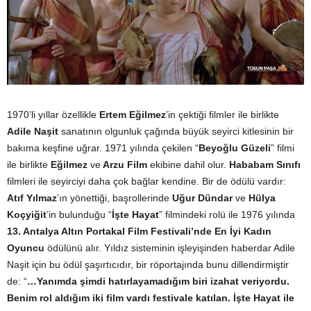
1970’li yıllar özellikle
Ertem Eğilmez
’in çektiği filmler ile birlikte
Adile Naşit
sanatının olgunluk çağında büyük seyirci kitlesinin bir
bakıma keşfine uğrar. 1971 yılında çekilen “
Beyoğlu Güzeli
” filmi
ile birlikte
Eğilmez
ve
Arzu Film
ekibine dahil olur.
Hababam Sınıfı
filmleri ile seyirciyi daha çok bağlar kendine. Bir de ödülü vardır:
Atıf Yılmaz
’ın yönettiği, başrollerinde
Uğur Dündar
ve
Hülya
Koçyiğit
’in bulunduğu “
İşte Hayat
” filmindeki rolü ile 1976 yılında
13. Antalya Altın Portakal Film Festivali’nde En İyi Kadın
Oyuncu
ödülünü alır. Yıldız sisteminin işleyişinden haberdar Adile
Naşit için bu ödül şaşırtıcıdır, bir röportajında bunu dillendirmiştir
de: “
…Yanımda şimdi hatırlayamadığım biri izahat veriyordu.
Benim rol aldığım iki film vardı festivale katılan. İşte Hayat ile