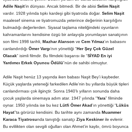
Adile Naşit
’in dünyası. Ancak bitmedi. Bir de abisi
Selim Naşit
vardır. 1928 yılında tıpkı kardeşi gibi tiyatroda doğar.
Selim Naşit
maalesef sinema ve tiyatromuzda yeterince değerinin karşılığını
bulmadığı değerlerden. Siyasal taşlama niteliğindeki oyunların
kahramanlarını kendisine özgü bir anlayışla yorumlayan sanatçının
son filmi 1998 tarihli,
Mazhar Alanson
ve
Cem Yılmaz
’ın babasını
canlandırdığı
Ömer Vargı
’nın yönettiği “
Her Şey Çok Güzel
Olacak
” isimli filmdir. Bu filmdeki başarısı ile “
SİYAD En iyi
Yardımcı Erkek Oyuncu Ödülü
”nün de sahibi olmuştur.
Adile Naşit henüz 13 yaşında iken babası Naşit Bey’i kaybeder.
Küçük yaşlarda yeteneği farkedilen Adile’nin bu yıllarda büyük tipleri
canlandırması çok ilginçtir. Sonra 1940’lı yılların sonunda daha
çocuk yaşlarda sinemaya adım atar. 1947 yılında “
Yara
” filminde
oynar. 1950 yılında ise bu kez
Lütfi Ömer Akad
’ın yönettiği “
Lüküs
Hayat
”ta görürüz kendisini. Bu tarihte aynı zamanda
Muammer
Karaca Tiyatrosu
nda tanıştığı sanatçı
Ziya Keskiner
ile evlenir.
Bu evlilikten olan sevgili oğulları olan Ahmet’in kaybı, ömrü boyunca