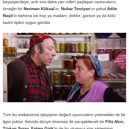
beyazperdeye, ardı sıra daha yan rolleri paylaşan oyuncuların,
örneğin bir
Neriman Köksal
’ın,
Nubar Terziyan
’ın yahut
Adile
Naşit
’in bahtına ise hep ya madam, doktor, garson ya da kötü
kadın tipleri uygun görülür.
Tüm bu mekanizma işleyişinin değerli oyuncuların yetenekleri ile bir
ilgisi yoktur. Aslında dünya sineması ile yarışabilecek bir
Filiz Akın,
Türkan Şoray, Fatma Girik
’in de bu olumsuz star sisteminin