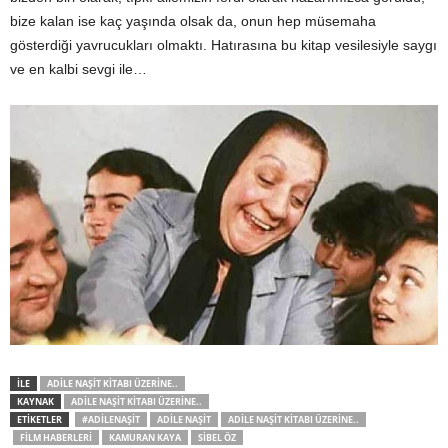
bize kalan ise kaç yaşında olsak da, onun hep müsemaha
gösterdiği yavrucukları olmaktı. Hatırasına bu kitap vesilesiyle saygı
ve en kalbi sevgi ile…
İLE
ADILE NAŞIT KITABI ÜZERINE..
KAYNAK
ADILE NAŞIT KITABI ÜZERINE..
ETİKETLER
#ADILENAŞIT
ADILE NAŞIT
ADILE NAŞIT KITABI ÜZERINE..
FILM HABERLERI
KAMURAN KAYA
SIBEL ÖZ