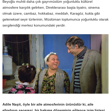
Beyoğlu muhiti daha çok gayrımüslüm yoğunluklu kültürel
atmosfere karşılık gelirken, Direklerarası başta tiyatro, sinema
olmak üzere, cambaz, hokkabaz, meddah, Karagöz, kukla gibi
geleneksel seyir türlerinin, Müslüman toplumunca yoğunluklu olarak
sergilendiği merkez konumundaki yerdir.
Adile Naşit, öyle bir aile atmosferinin ürünüdür ki, aile
efradının şeceresi, bir bakıma döneminin eğlence isim listesi