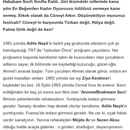
Hababam Sınıfı Sınıfta Kaldı. Jüri ikisindeki rollerimle bana
yılın En Beğenilen Kadın Oyuncusu ödülünü vermeye karar
vermiş. Erkek olarak da Cüneyt Arkın. Düşünebiliyor musunuz
festivali? Cüneyt’in karşısında Türkan değil, Hülya değil,
Fatma Girik değil de ben!
”
1981 yılında
Adile Naşit
’in belirli yaş grubunda olanların çok iyi
hatırlayacağı TRT’de “Uykudan Önce” proğramı yayınlanır. Her
proğramın başında kendisinin tabiri ile kuzucukları olan çocukların
adlarını sayar, ilk bölümde ise kaybettiği kuzucuğu, güzel oğlu
Ahmet’i anarak başlar. Tüm çocukları Ahmet olarak görür, onlara en
güzel masalları anlatır. 1982 yılında ise eşi
Ziya Keskiner
’i
kaybeder bu kez. 16 Eylül 1983 yılında Cemal İnce ile evlenir. İkinci
evliliğinden bir kaç yıl sonra son filmi olan “
Annem/Bırakmam Seni
”
filminin çekimlerinde rahatsızlanır. Yurtdışında tedavi görmesi
gerekir. Sanatçı dostları hep destek olurlar kendisine.
Adile Naşit
’in
yurtdışında, Fransa’da tedavi görmesi gerekir. Ne var ki, uçak fobisi
vardır sanatçının. Yanına refakatçileri
Müjde Ar
ve
Sezen Aksu
olduğu halde araçla giderler : o günleri, dostluğun, dayanışmanın