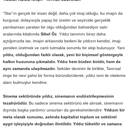
“Star”ın gerçek bir insan değil, daha çok imaj olduğu, bu imajın da
kurgusal, dolayısıyla yapay bir üretim ve seyircide gerçeklik
yanılsaması yaratan bir olgu olduğundan bahsediyor satır
aralarında kitabında
Sibel Öz
. Yıldız tanımını biraz daha
açtığımızda ise, imajın arkasında bedeni ile yıldızın kendisi, imajı
yeniden üretmek ve canlı tutmakla sorumlu bir ekip bulunuyor. Yani
yıldız, olduğundan farklı olarak, yeni bir biçimsel göstergeyle
halkın huzuruna çıkmalıdır.
Yıldız hem bizden biridir, hem de
aynı zamanda ulaşılmazdır.
Seküler devinim ile birlikte, Tanrısal
imge bir nevi şahsi bir forma büründürülerek, yıldız ismi ile niteleme
alanı bulmuştur kendine.
Sinema sektöründe yıldız, sinemanın endüstrileşmesinin
tezahürüdür.
Bu sadece sinema sektörünü ele alırsak, sinemanın
dışında başka yardımcı unsurları da gereksinimlendirir.
Yıldızın bir
meta olarak sunumu, aslında kapitalist toplum ve sektörel
aygıt işleyişiyle doğrudan ilintilidir. Yıldız tüketilir ve zamana