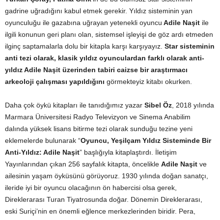
gadrine uğradığını kabul etmek gerekir. Yıldız sisteminin yan
oyunculuğu ile gazabına uğrayan yetenekli oyuncu
Adile Naşit
ile
ilgili konunun geri planı olan, sistemsel işleyişi de göz ardı etmeden
ilginç saptamalarla dolu bir kitapla karşı karşıyayız.
Star sisteminin
anti tezi olarak, klasik yıldız oyunculardan farklı olarak anti-
yıldız Adile Naşit üzerinden tabiri caizse bir araştırmacı
arkeoloji çalışması yapıldığını
görmekteyiz kitabı okurken.
Daha çok öykü kitapları ile tanıdığımız yazar
Sibel Öz
, 2018 yılında
Marmara Üniversitesi Radyo Televizyon ve Sinema Anabilim
dalında yüksek lisans bitirme tezi olarak sunduğu tezine yeni
eklemelerde bulunarak “
Oyuncu, Yeşilçam Yıldız Sisteminde Bir
Anti-Yıldız: Adile Naşit
” başlığıyla kitaplaştırdı. İletişim
Yayınlarından çıkan 256 sayfalık kitapta, öncelikle
Adile Naşit
ve
ailesinin yaşam öyküsünü görüyoruz. 1930 yılında doğan sanatçı,
ileride iyi bir oyuncu olacağının ön habercisi olsa gerek,
Direklerarası Turan Tiyatrosunda doğar. Dönemin Direklerarası,
eski Suriçi’nin en önemli eğlence merkezlerinden biridir. Pera,