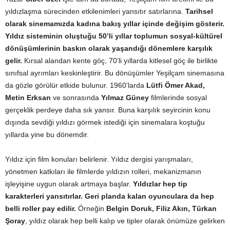
yıldızlaşma sürecinden etkilenimleri yansıtır satırlarına.
Tarihsel
olarak sinemamızda kadına bakış yıllar içinde değişim gösterir.
Yıldız sisteminin oluştuğu 50’li yıllar toplumun sosyal-kültürel
dönüşümlerinin baskın olarak yaşandığı dönemlere karşılık
gelir.
Kırsal alandan kente göç, 70’li yıllarda kitlesel göç ile birlikte
sınıfsal ayrımları keskinleştirir. Bu dönüşümler Yeşilçam sinemasına
da gözle görülür etkide bulunur. 1960’larda
Lütfi Ömer Akad,
Metin Erksan
ve sonrasında
Yılmaz Güney
filmlerinde sosyal
gerçeklik perdeye daha sık yansır. Buna karşılık seyircinin konu
dışında sevdiği yıldızı görmek istediği için sinemalara koştuğu
yıllarda yine bu dönemdir.
Yıldız için film konuları belirlenir. Yıldız dergisi yarışmaları,
yönetmen katkıları ile filmlerde yıldızın rolleri, mekanizmanın
işleyişine uygun olarak artmaya başlar.
Yıldızlar hep tip
karakterleri yansıtırlar.
Geri planda kalan oyunculara da hep
belli roller pay edilir.
Örneğin
Belgin Doruk, Filiz Akın, Türkan
Şoray
, yıldız olarak hep belli kalıp ve tipler olarak önümüze gelirken