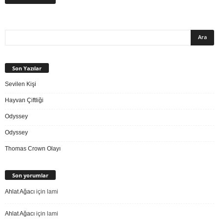
Son Yazılar
Sevilen Kişi
Hayvan Çiftliği
Odyssey
Odyssey
Thomas Crown Olayı
Son yorumlar
Ahlat Ağacı
için
lami
Ahlat Ağacı
için
lami