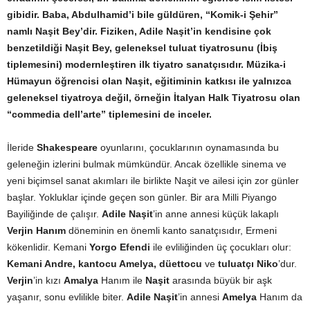
gibidir.
Baba, Abdulhamid’i bile güldüren, “Komik-i Şehir”
namlı Naşit Bey’dir. Fiziken, Adile Naşit’in kendisine çok
benzetildiği Naşit Bey, geleneksel tuluat tiyatrosunu (İbiş
tiplemesini) modernleştiren ilk tiyatro sanatçısıdır. Müzika-i
Hümayun
öğrencisi olan Naşit, eğitiminin katkısı ile yalnızca
geleneksel tiyatroya değil, örneğin İtalyan Halk Tiyatrosu olan
“commedia dell’arte” tiplemesini de inceler.
İleride
Shakespeare
oyunlarını, çocuklarının oynamasında bu
geleneğin izlerini bulmak mümkündür. Ancak özellikle sinema ve
yeni biçimsel sanat akımları ile birlikte Naşit ve ailesi için zor günler
başlar. Yokluklar içinde geçen son günler. Bir ara Milli Piyango
Bayiliğinde de çalışır.
Adile Naşit
’in anne annesi küçük lakaplı
Verjin Hanım
döneminin en önemli kanto sanatçısıdır, Ermeni
kökenlidir. Kemani
Yorgo Efendi
ile evliliğinden üç çocukları olur:
Kemani Andre, kantocu Amelya, düettocu
ve
tuluatçı Niko
’dur.
Verjin
’in kızı
Amalya
Hanım ile
Naşit
arasında büyük bir aşk
yaşanır, sonu evlilikle biter.
Adile Naşit
’in annesi
Amelya
Hanım da