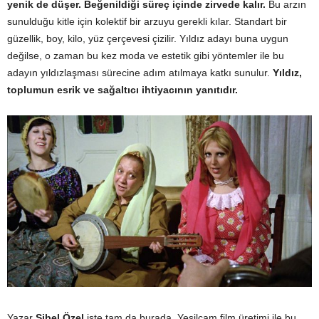
yenik de düşer. Beğenildiği süreç içinde zirvede kalır.
Bu arzın
sunulduğu kitle için kolektif bir arzuyu gerekli kılar. Standart bir
güzellik, boy, kilo, yüz çerçevesi çizilir. Yıldız adayı buna uygun
değilse, o zaman bu kez moda ve estetik gibi yöntemler ile bu
adayın yıldızlaşması sürecine adım atılmaya katkı sunulur.
Yıldız,
toplumun esrik ve sağaltıcı ihtiyacının yanıtıdır.
Yazar
Sibel Özel
işte tam da burada, Yeşilçam film üretimi ile bu