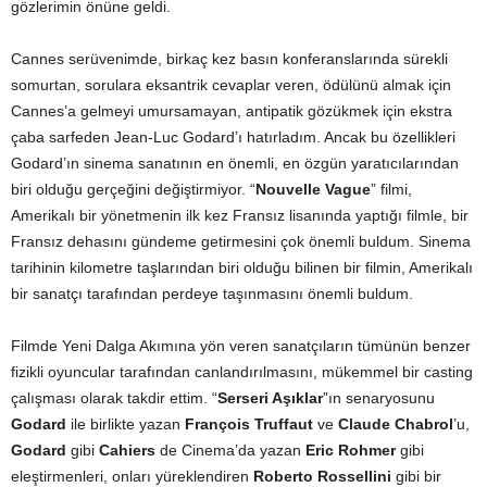
gözlerimin önüne geldi.
Cannes serüvenimde, birkaç kez basın konferanslarında sürekli
somurtan, sorulara eksantrik cevaplar veren, ödülünü almak için
Cannes’a gelmeyi umursamayan, antipatik gözükmek için ekstra
çaba sarfeden Jean-Luc Godard’ı hatırladım. Ancak bu özellikleri
Godard’ın sinema sanatının en önemli, en özgün yaratıcılarından
biri olduğu gerçeğini değiştirmiyor. “
Nouvelle Vague
” filmi,
Amerikalı bir yönetmenin ilk kez Fransız lisanında yaptığı filmle, bir
Fransız dehasını gündeme getirmesini çok önemli buldum. Sinema
tarihinin kilometre taşlarından biri olduğu bilinen bir filmin, Amerikalı
bir sanatçı tarafından perdeye taşınmasını önemli buldum.
Filmde Yeni Dalga Akımına yön veren sanatçıların tümünün benzer
fizikli oyuncular tarafından canlandırılmasını, mükemmel bir casting
çalışması olarak takdir ettim. “
Serseri Aşıklar
”ın senaryosunu
Godard
ile birlikte yazan
François Truffaut
ve
Claude Chabrol
’u,
Godard
gibi
Cahiers
de Cinema’da yazan
Eric Rohmer
gibi
eleştirmenleri, onları yüreklendiren
Roberto Rossellini
gibi bir