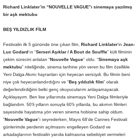
Richard Linklater’in “NOUVELLE VAGUE”ı sinemaya yazılmış
bir aşk mektubu
BEŞ YILDIZLIK FİLM
Festivalin ilk 5 gününde öne çıkan film,
Richard Linklater
’in
Jean-
Luc Godard
’ın “
Serseri Aşıklar / A Bout de Souffle
” kült filminin
çekim sürecini anlatan “
Nouvelle Vague
” oldu. “
Sinemaya aşk
mektubu
” niteliğinde, sinema tarihine yön veren bu film özellikle
Yeni Dalga Akımı hayranları için heyecan vericiydi. Bu filmin beni
niye çok heyecanlandırdığını ve “
Beş yıldızlık film
” olarak
değerlendirdiğimi belki genç okuyucularım anlayamayacak.
Açıklayayım. Ben lise yıllarımda sinemaya Yeni Dalga filmleriyle
bağlandım. 50’li yılların sonuyla 60’lı yıllarda, bu akımın filmleri
sayesinde hayatıma yön veren sinema hobisine sahip oldum.
”
Nouvelle Vague
”ı seyrederken, Mayıs 68’de Cannes Festivali
günlerimde perdenin açılmasını engelleyen Godard ve
arkadaşlarının festivalin yarıda kalmasına sebebiyet vermeleri