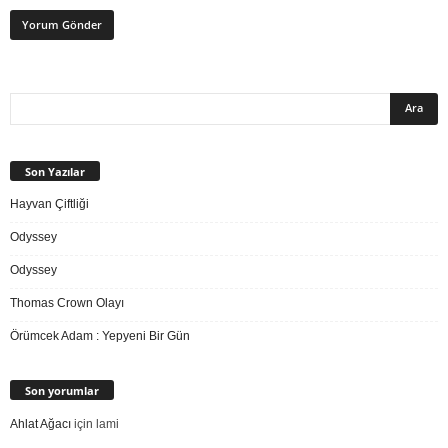
Son Yazılar
Hayvan Çiftliği
Odyssey
Odyssey
Thomas Crown Olayı
Örümcek Adam : Yepyeni Bir Gün
Son yorumlar
Ahlat Ağacı
için
lami