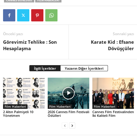
CANNES GÜNLÜĞÜ
FILM HABERLERI
Önceki yazı
Sonraki yazı
Görevimiz Tehlike : Son
Karate Kid : Efsane
Hesaplaşma
Dövüşçüler
İlgili İçerikler
Yazarın Diğer İçerikleri
Film Haberleri
Film Haberleri
Film Haberleri
2 Altın Palmiyeli 10
2026 Cannes Film Festivali
Cannes Film Festivalinden
Yönetmen
Ödülleri
İki Kaliteli Film