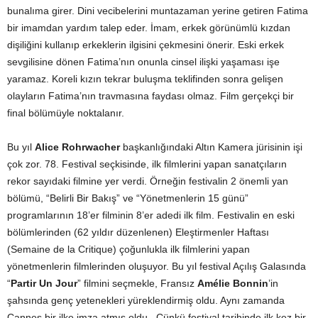
bunalıma girer. Dini vecibelerini muntazaman yerine getiren Fatima
bir imamdan yardım talep eder. İmam, erkek görünümlü kızdan
dişiliğini kullanıp erkeklerin ilgisini çekmesini önerir. Eski erkek
sevgilisine dönen Fatima’nın onunla cinsel ilişki yaşaması işe
yaramaz. Koreli kızın tekrar buluşma teklifinden sonra gelişen
olayların Fatima’nın travmasına faydası olmaz. Film gerçekçi bir
final bölümüyle noktalanır.
Bu yıl
Alice Rohrwacher
başkanlığındaki Altın Kamera jürisinin işi
çok zor. 78. Festival seçkisinde, ilk filmlerini yapan sanatçıların
rekor sayıdaki filmine yer verdi. Örneğin festivalin 2 önemli yan
bölümü, “Belirli Bir Bakış” ve “Yönetmenlerin 15 günü”
programlarının 18’er filminin 8’er adedi ilk film. Festivalin en eski
bölümlerinden (62 yıldır düzenlenen) Eleştirmenler Haftası
(Semaine de la Critique) çoğunlukla ilk filmlerini yapan
yönetmenlerin filmlerinden oluşuyor. Bu yıl festival Açılış Galasında
“
Partir Un Jour
” filmini seçmekle, Fransız
Amélie Bonnin
’in
şahsında genç yetenekleri yüreklendirmiş oldu. Aynı zamanda
Cannes bir ilke imza atmış oldu . Çünkü festival tarihinde ilk kez bir