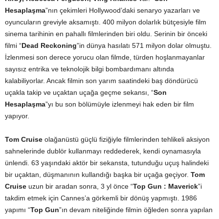
Hesaplaşma
”nın çekimleri Hollywood’daki senaryo yazarları ve
oyuncuların greviyle aksamıştı. 400 milyon dolarlık bütçesiyle film
sinema tarihinin en pahallı filmlerinden biri oldu. Serinin bir önceki
filmi “
Dead Reckoning
”in dünya hasılatı 571 milyon dolar olmuştu.
İzlenmesi son derece yorucu olan filmde, türden hoşlanmayanlar
sayısız entrika ve teknolojik bilgi bombardımanı altında
kalabiliyorlar. Ancak filmin son yarım saatindeki baş döndürücü
uçakla takip ve uçaktan uçağa geçme sekansı, “
Son
Hesaplaşma
”yı bu son bölümüyle izlenmeyi hak eden bir film
yapıyor.
Tom Cruise
olağanüstü güçlü fiziğiyle filmlerinden tehlikeli aksiyon
sahnelerinde dublör kullanmayı reddederek, kendi oynamasıyla
ünlendi. 63 yaşındaki aktör bir sekansta, tutunduğu uçuş halindeki
bir uçaktan, düşmanının kullandığı başka bir uçağa geçiyor.
Tom
Cruise
uzun bir aradan sonra, 3 yl önce “
Top Gun : Maverick
”i
takdim etmek için Cannes’a görkemli bir dönüş yapmıştı. 1986
yapımı “
Top Gun
”ın devam niteliğinde filmin öğleden sonra yapılan