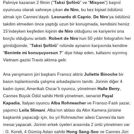
Palmiye kazanan 2 filmin (“
Taksi Şoförü
” ve “
Misyon
”) başrol
oyuncusu olarak sahneye çıkan
de Niro
, bu kez kişisel ödülünü
almak için Cannes’daydı.
Leonardo di Caprio
,
De Niro
’ya ödülünü
takdim etmeden önce yaptığı uzun bir konuşmada, kendisini henüz
15’indeyken keşfeden kişinin
de Niro
olduğunu ve kariyerini ona
borçlu olduğunu anlattı.
Robert de Niro
’nun 50 yıldır fotografını her
gördüğümde, “
Taksi Şoförü
” rolünde aynanın karşısında kendine
“
Benimle mi konuşuyorsun ?
” diye hitap eden, kafasını sıyırmış
Vietnam gazisi Travis aklıma gelir.
Ana yarışmanın jüri başkanı Fransız aktris
Juliette Binoche
bir
basın toplantısında çalışma arkadaşlarını tanıttı. Jürinin diğer 4
kadın üyesi, Amerikalı Oscar’lı oyuncu, yönetmen
Halle Berry
,
Cannes Büyük Ödül sahibi Hintli yönetmen, senarist
Payal
Kapadia
, İtalyan oyuncu
Alba Rohrwacher
ve Fransız-Faslı yazar,
yapımcı
Leila Slimani
. Alba’nın ablası da Altın Kamera jürisine
başkanlık yapacağı için, bu yıl Rohrwacher ailesi Cannes’da tam
mesai yapacak. Jürinin erkek üyeleri arasında 2 ünlü yönetmen var
: G. Koreli, 4 Gümüş Aslan sahibi
Hong Sang-Soo
ve Cannes Jüri