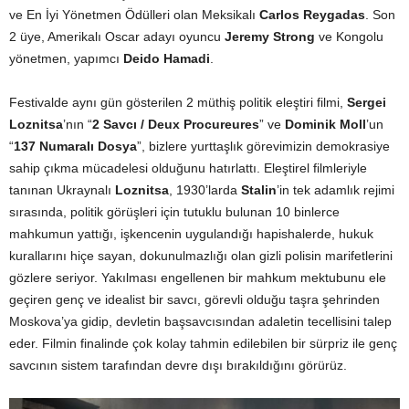
ve En İyi Yönetmen Ödülleri olan Meksikalı
Carlos Reygadas
. Son
2 üye, Amerikalı Oscar adayı oyuncu
Jeremy Strong
ve Kongolu
yönetmen, yapımcı
Deido Hamadi
.
Festivalde aynı gün gösterilen 2 müthiş politik eleştiri filmi,
Sergei
Loznitsa
’nın “
2 Savcı / Deux Procureures
” ve
Dominik Moll
’un
“
137 Numaralı Dosya
”, bizlere yurttaşlık görevimizin demokrasiye
sahip çıkma mücadelesi olduğunu hatırlattı. Eleştirel filmleriyle
tanınan Ukraynalı
Loznitsa
, 1930’larda
Stalin
’in tek adamlık rejimi
sırasında, politik görüşleri için tutuklu bulunan 10 binlerce
mahkumun yattığı, işkencenin uygulandığı hapishalerde, hukuk
kurallarını hiçe sayan, dokunulmazlığı olan gizli polisin marifetlerini
gözlere seriyor. Yakılması engellenen bir mahkum mektubunu ele
geçiren genç ve idealist bir savcı, görevli olduğu taşra şehrinden
Moskova’ya gidip, devletin başsavcısından adaletin tecellisini talep
eder. Filmin finalinde çok kolay tahmin edilebilen bir sürpriz ile genç
savcının sistem tarafından devre dışı bırakıldığını görürüz.