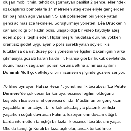
oluşan mobil timin, tehdit oluşturmayan pasifist 2 gence, ellerindeki
uzaklaştırıcı bombalarla 14 metreden ateş etmeleriyle gençlerden
biri başından ağır yaralanır. Silahlı polislerden biri yerde yatan
genci acımasızca tekmeler. Soruşturmayı yöneten,
Léa Drucker
’in
canlandırdığı bir kadın polis, ulaşabildiği bir video kaydıyla ateş
eden 2 polisi teşhis eder. Hiçbir meşru müdafaa durumu yokken
orantısız şiddet uygulayan 5 polis sürekli yalan söyler; ikisi
tutuklansa da üst düzey polis yönetimi ve İçişleri Bakanlığının arka
çıkmasıyla gözaltı kararı kaldırılır. Fransa gibi bir hukuk devletinde,
dounulmazlık sağlanan polisin koruma altına alınması ayıbını
Dominik Moll
çok etkileyici bir mizansen eşliğinde gözlere seriyor.
70 filme oynayan
Hafsia Herzi
4. yönetmenlik tecrübesi “
La Petite
Derniere
”de çok cesur bir konuya, eşcinsel eğilimi olduğunu
keşfeden lise son sınıf öprencisi dindar Müslüman bir genç kızın
yaşadıklarını anlatıyor. Bir erkek arkadaşıyla platonik bir ilişki
yaşarken soğuk davranan Fatima, lezbiyenlerin devam ettiği bir
barda internetten tanıştığı bir kızla ilk eşcinsel tecrübesini yaşar.
Okulda tanıştığı Koreli bir kıza aşık olur, ancak terkedilince