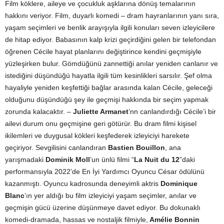
Film köklere, aileye ve çocukluk aşklarına dönüş temalarının
hakkını veriyor. Film, duyarlı komedi – dram hayranlarının yanı sıra,
yaşam seçimleri ve benlik arayışıyla ilgili konuları seven izleyicilere
de hitap ediyor. Babasının kalp krizi geçirdiğini gelen bir telefondan
öğrenen Cécile hayat planlarını değiştirince kendini geçmişiyle
yüzleşirken bulur. Gömdüğünü zannettiği anılar yeniden canlanır ve
istediğini düşündüğü hayatla ilgili tüm kesinlikleri sarsılır. Şef olma
hayaliyle yeniden keşfettiği bağlar arasında kalan Cécile, geleceği
olduğunu düşündüğü şey ile geçmişi hakkında bir seçim yapmak
zorunda kalacaktır. –
Juliette Armanet
’nn canlandırdığı Cécile’i bir
ailevi durum onu geçmişine geri götürür. Bu dram filmi kişisel
ikilemleri ve duygusal kökleri keşfederek izleyiciyi harekete
geçiriyor. Sevgilisini canlandıran
Bastien Bouillon
, ana
yarışmadaki
Dominik Moll
’un ünlü filmi “
La Nuit du 12
”daki
performansıyla 2022’de En İyi Yardımcı Oyuncu César ödülünü
kazanmıştı. Oyuncu kadrosunda deneyimli aktris
Dominique
Blanc
’ın yer aldığı bu film izleyiciyi yaşam seçimler, anılar ve
geçmişin gücü üzerine düşünmeye davet ediyor. Bu dokunaklı
komedi-dramada, hassas ve nostaljik filmiyle,
Amélie Bonnin