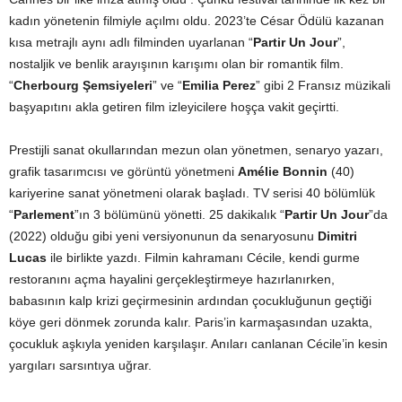
kadın yönetenin filmiyle açılmı oldu. 2023’te César Ödülü kazanan
kısa metrajlı aynı adlı filminden uyarlanan “
Partir Un Jour
”,
nostaljik ve benlik arayışının karışımı olan bir romantik film.
“
Cherbourg Şemsiyeleri
” ve “
Emilia Perez
” gibi 2 Fransız müzikali
başyapıtını akla getiren film izleyicilere hoşça vakit geçirtti.
Prestijli sanat okullarından mezun olan yönetmen, senaryo yazarı,
grafik tasarımcısı ve görüntü yönetmeni
Amélie Bonnin
(40)
kariyerine sanat yönetmeni olarak başladı. TV serisi 40 bölümlük
“
Parlement
”ın 3 bölümünü yönetti. 25 dakikalık “
Partir Un Jour
”da
(2022) olduğu gibi yeni versiyonunun da senaryosunu
Dimitri
Lucas
ile birlikte yazdı. Filmin kahramanı Cécile, kendi gurme
restoranını açma hayalini gerçekleştirmeye hazırlanırken,
babasının kalp krizi geçirmesinin ardından çocukluğunun geçtiği
köye geri dönmek zorunda kalır. Paris’in karmaşasından uzakta,
çocukluk aşkıyla yeniden karşılaşır. Anıları canlanan Cécile’in kesin
yargıları sarsıntıya uğrar.