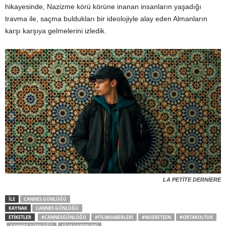
hikayesinde, Nazizme körü körüne inanan insanların yaşadığı
travma ile, saçma buldukları bir ideolojiyle alay eden Almanların
karşı karşıya gelmelerini izledik.
LA PETİTE DERNİERE
İLE
CANNES GÜNLÜĞÜ
KAYNAK
CANNES GÜNLÜĞÜ
ETİKETLER
#CANNESGÜNLÜĞÜ
#FILMHABERLERI
#NUSRETŞEN
#ORTAKOLTUK