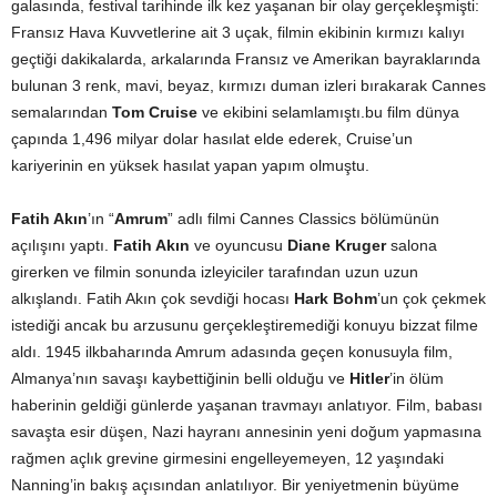
galasında, festival tarihinde ilk kez yaşanan bir olay gerçekleşmişti:
Fransız Hava Kuvvetlerine ait 3 uçak, filmin ekibinin kırmızı kalıyı
geçtiği dakikalarda, arkalarında Fransız ve Amerikan bayraklarında
bulunan 3 renk, mavi, beyaz, kırmızı duman izleri bırakarak Cannes
semalarından
Tom Cruise
ve ekibini selamlamıştı.bu film dünya
çapında 1,496 milyar dolar hasılat elde ederek, Cruise’un
kariyerinin en yüksek hasılat yapan yapım olmuştu.
Fatih Akın
’ın “
Amrum
” adlı filmi Cannes Classics bölümünün
açılışını yaptı.
Fatih Akın
ve oyuncusu
Diane Kruger
salona
girerken ve filmin sonunda izleyiciler tarafından uzun uzun
alkışlandı. Fatih Akın çok sevdiği hocası
Hark Bohm
’un çok çekmek
istediği ancak bu arzusunu gerçekleştiremediği konuyu bizzat filme
aldı. 1945 ilkbaharında Amrum adasında geçen konusuyla film,
Almanya’nın savaşı kaybettiğinin belli olduğu ve
Hitler
’in ölüm
haberinin geldiği günlerde yaşanan travmayı anlatıyor. Film, babası
savaşta esir düşen, Nazi hayranı annesinin yeni doğum yapmasına
rağmen açlık grevine girmesini engelleyemeyen, 12 yaşındaki
Nanning’in bakış açısından anlatılıyor. Bir yeniyetmenin büyüme